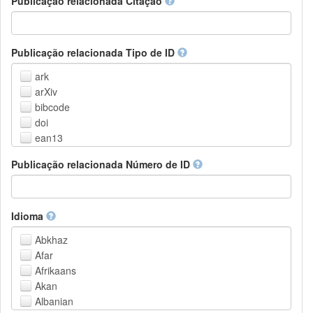
Publicação relacionada Citação
Outros
Publicação relacionada Tipo de ID
ark
arXiv
bibcode
doi
ean13
eissn
Publicação relacionada Número de ID
handle
isbn
issn
istc
Idioma
lissn
Abkhaz
lsid
Afar
pmid
Afrikaans
purl
Akan
upc
Albanian
url