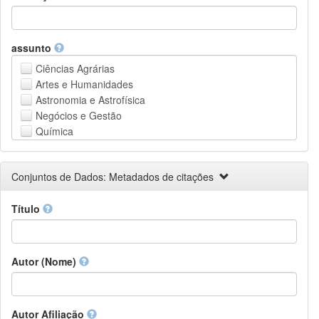
assunto
Ciências Agrárias
Artes e Humanidades
Astronomia e Astrofísica
Negócios e Gestão
Química
Computação e Ciência da Informação
Ciências da Terra e do meio ambiente
Conjuntos de Dados: Metadados de citações
Engenharia
Direito
Título
Ciências matemáticas
Medicina, Saúde e Ciências da Vida
Física
Ciências Sociais
Autor (Nome)
Outros
Autor Afiliação