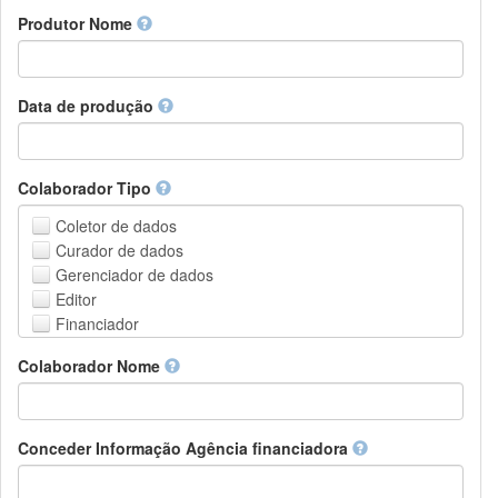
Amharic
urn
Produtor Nome
Arabic
DASH-NRS
Aragonese
Armenian
Assamese
Data de produção
Avaric
Avestan
Aymara
Colaborador Tipo
Azerbaijani
Bambara
Coletor de dados
Bashkir
Curador de dados
Basque
Gerenciador de dados
Belarusian
Editor
Bengali, Bangla
Financiador
Bihari
Instituição de Hospedagem
Colaborador Nome
Bislama
Líder do projeto
Bosnian
Gerente de projetos
Breton
Membro do projeto
Bulgarian
Pessoa Relacionada
Conceder Informação Agência financiadora
Burmese
Pesquisador
Catalan,Valencian
Grupo de Pesquisa