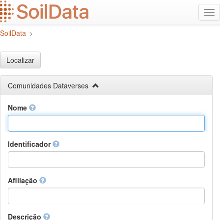
Ir
Alt
para
na
o
SoilData
>
conteúdo
principal
Localizar
Comunidades Dataverses
Nome
Identificador
Afiliação
Descrição