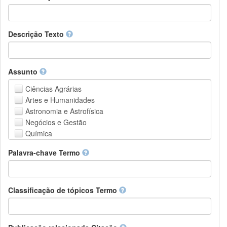
Descrição Texto
Assunto
Ciências Agrárias
Artes e Humanidades
Astronomia e Astrofísica
Negócios e Gestão
Química
Computação e Ciência da Informação
Palavra-chave Termo
Ciências da Terra e do meio ambiente
Engenharia
Direito
Ciências matemáticas
Classificação de tópicos Termo
Medicina, Saúde e Ciências da Vida
Física
Ciências Sociais