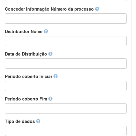
Chamorro
Detentor de direitos
Conceder Informação Número da processo
Chechen
Patrocinador
Chichewa, Chewa, Nyanja
Supervisor
Chinese
Líder do pacote de trabalho
Distribuidor Nome
Chuvash
Outros
Cornish
Corsican
Cree
Data de Distribuição
Croatian
Czech
Danish
Período coberto Iniciar
Divehi, Dhivehi, Maldivian
Dutch
Dzongkha
Período coberto Fim
English
Esperanto
Estonian
Ewe
Tipo de dados
Faroese
Fijian