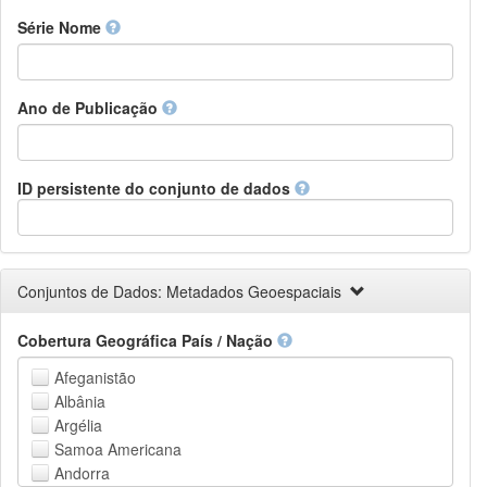
Finnish
Série Nome
French
Fula, Fulah, Pulaar, Pular
Galician
Ano de Publicação
Georgian
German
Greek (modern)
Guaraní
ID persistente do conjunto de dados
Gujarati
Haitian, Haitian Creole
Hausa
Hebrew (modern)
Conjuntos de Dados: Metadados Geoespaciais
Herero
Hindi
Cobertura Geográfica País / Nação
Hiri Motu
Hungarian
Afeganistão
Interlingua
Albânia
Indonesian
Argélia
Interlingue
Samoa Americana
Irish
Andorra