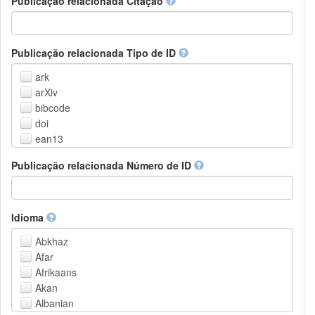
Publicação relacionada Citação
Outros
Publicação relacionada Tipo de ID
ark
arXiv
bibcode
doi
ean13
eissn
Publicação relacionada Número de ID
handle
isbn
issn
istc
Idioma
lissn
Abkhaz
lsid
Afar
pmid
Afrikaans
purl
Akan
upc
Albanian
url