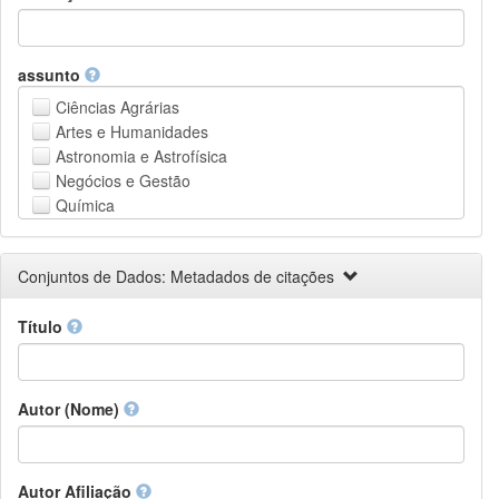
assunto
Ciências Agrárias
Artes e Humanidades
Astronomia e Astrofísica
Negócios e Gestão
Química
Computação e Ciência da Informação
Ciências da Terra e do meio ambiente
Conjuntos de Dados: Metadados de citações
Engenharia
Direito
Título
Ciências matemáticas
Medicina, Saúde e Ciências da Vida
Física
Ciências Sociais
Autor (Nome)
Outros
Autor Afiliação