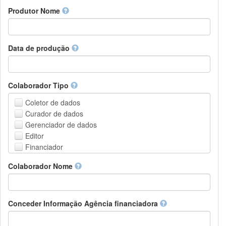
Amharic
urn
Produtor Nome
Arabic
DASH-NRS
Aragonese
Armenian
Assamese
Data de produção
Avaric
Avestan
Aymara
Colaborador Tipo
Azerbaijani
Bambara
Coletor de dados
Bashkir
Curador de dados
Basque
Gerenciador de dados
Belarusian
Editor
Bengali, Bangla
Financiador
Bihari
Instituição de Hospedagem
Colaborador Nome
Bislama
Líder do projeto
Bosnian
Gerente de projetos
Breton
Membro do projeto
Bulgarian
Pessoa Relacionada
Conceder Informação Agência financiadora
Burmese
Pesquisador
Catalan,Valencian
Grupo de Pesquisa