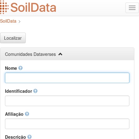
Ir
Alt
para
na
o
SoilData
>
conteúdo
principal
Localizar
Comunidades Dataverses
Nome
Identificador
Afiliação
Descrição