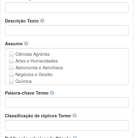
Descrição Texto
Assunto
Ciências Agrárias
Artes e Humanidades
Astronomia e Astrofísica
Negócios e Gestão
Química
Computação e Ciência da Informação
Palavra-chave Termo
Ciências da Terra e do meio ambiente
Engenharia
Direito
Ciências matemáticas
Classificação de tópicos Termo
Medicina, Saúde e Ciências da Vida
Física
Ciências Sociais