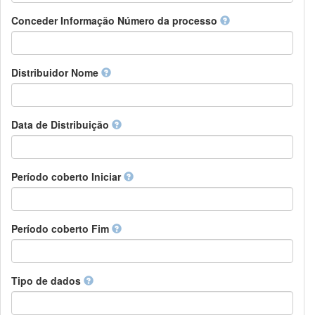
Chamorro
Detentor de direitos
Conceder Informação Número da processo
Chechen
Patrocinador
Chichewa, Chewa, Nyanja
Supervisor
Chinese
Líder do pacote de trabalho
Distribuidor Nome
Chuvash
Outros
Cornish
Corsican
Cree
Data de Distribuição
Croatian
Czech
Danish
Período coberto Iniciar
Divehi, Dhivehi, Maldivian
Dutch
Dzongkha
Período coberto Fim
English
Esperanto
Estonian
Ewe
Tipo de dados
Faroese
Fijian