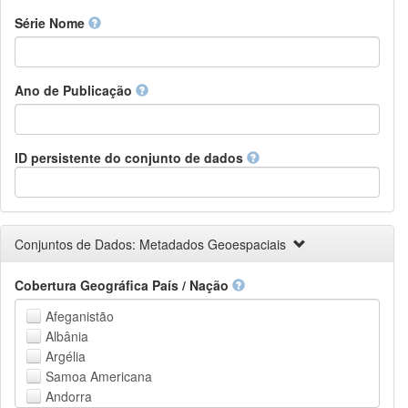
Finnish
Série Nome
French
Fula, Fulah, Pulaar, Pular
Galician
Ano de Publicação
Georgian
German
Greek (modern)
Guaraní
ID persistente do conjunto de dados
Gujarati
Haitian, Haitian Creole
Hausa
Hebrew (modern)
Conjuntos de Dados: Metadados Geoespaciais
Herero
Hindi
Cobertura Geográfica País / Nação
Hiri Motu
Hungarian
Afeganistão
Interlingua
Albânia
Indonesian
Argélia
Interlingue
Samoa Americana
Irish
Andorra