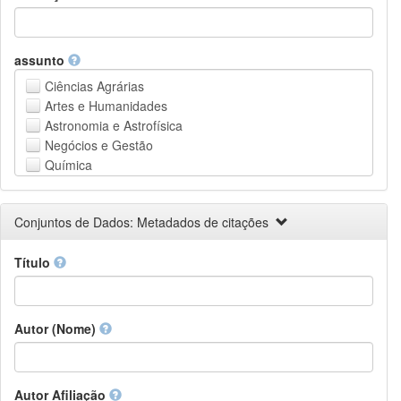
assunto
Ciências Agrárias
Artes e Humanidades
Astronomia e Astrofísica
Negócios e Gestão
Química
Computação e Ciência da Informação
Ciências da Terra e do meio ambiente
Conjuntos de Dados: Metadados de citações
Engenharia
Direito
Título
Ciências matemáticas
Medicina, Saúde e Ciências da Vida
Física
Ciências Sociais
Autor (Nome)
Outros
Autor Afiliação