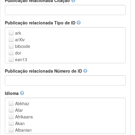
Publicação relacionada Citação
Outros
Publicação relacionada Tipo de ID
ark
arXiv
bibcode
doi
ean13
eissn
Publicação relacionada Número de ID
handle
isbn
issn
istc
Idioma
lissn
Abkhaz
lsid
Afar
pmid
Afrikaans
purl
Akan
upc
Albanian
url