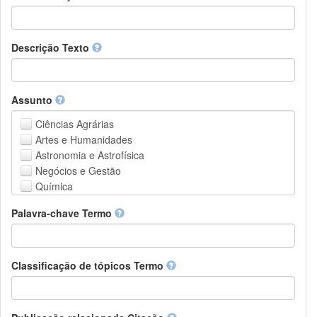
Descrição Texto
Assunto
Ciências Agrárias
Artes e Humanidades
Astronomia e Astrofísica
Negócios e Gestão
Química
Computação e Ciência da Informação
Palavra-chave Termo
Ciências da Terra e do meio ambiente
Engenharia
Direito
Ciências matemáticas
Classificação de tópicos Termo
Medicina, Saúde e Ciências da Vida
Física
Ciências Sociais