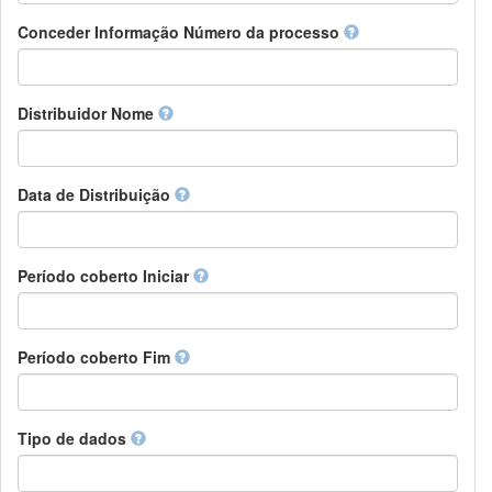
Chamorro
Detentor de direitos
Conceder Informação Número da processo
Chechen
Patrocinador
Chichewa, Chewa, Nyanja
Supervisor
Chinese
Líder do pacote de trabalho
Distribuidor Nome
Chuvash
Outros
Cornish
Corsican
Cree
Data de Distribuição
Croatian
Czech
Danish
Período coberto Iniciar
Divehi, Dhivehi, Maldivian
Dutch
Dzongkha
Período coberto Fim
English
Esperanto
Estonian
Ewe
Tipo de dados
Faroese
Fijian