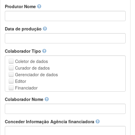
Amharic
urn
Produtor Nome
Arabic
DASH-NRS
Aragonese
Armenian
Assamese
Data de produção
Avaric
Avestan
Aymara
Colaborador Tipo
Azerbaijani
Bambara
Coletor de dados
Bashkir
Curador de dados
Basque
Gerenciador de dados
Belarusian
Editor
Bengali, Bangla
Financiador
Bihari
Instituição de Hospedagem
Colaborador Nome
Bislama
Líder do projeto
Bosnian
Gerente de projetos
Breton
Membro do projeto
Bulgarian
Pessoa Relacionada
Conceder Informação Agência financiadora
Burmese
Pesquisador
Catalan,Valencian
Grupo de Pesquisa