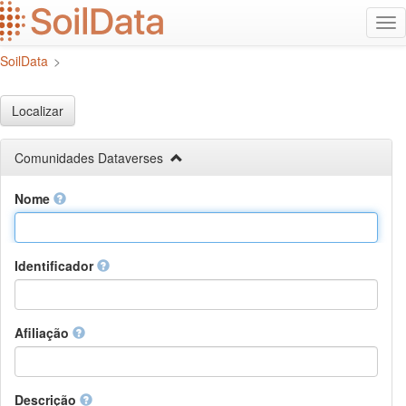
Ir
Alt
para
na
o
SoilData
>
conteúdo
principal
Localizar
Comunidades Dataverses
Nome
Identificador
Afiliação
Descrição