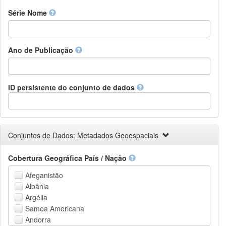
Finnish
Série Nome
French
Fula, Fulah, Pulaar, Pular
Galician
Ano de Publicação
Georgian
German
Greek (modern)
Guaraní
ID persistente do conjunto de dados
Gujarati
Haitian, Haitian Creole
Hausa
Hebrew (modern)
Conjuntos de Dados: Metadados Geoespaciais
Herero
Hindi
Cobertura Geográfica País / Nação
Hiri Motu
Hungarian
Afeganistão
Interlingua
Albânia
Indonesian
Argélia
Interlingue
Samoa Americana
Irish
Andorra