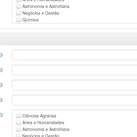
Astronomia e Astrofísica
Negócios e Gestão
Química
Computação e Ciência da Informação
Ciências da Terra e do meio ambiente
Engenharia
Direito
Ciências matemáticas
Medicina, Saúde e Ciências da Vida
Física
Ciências Sociais
Outros
Ciências Agrárias
Artes e Humanidades
Astronomia e Astrofísica
Negócios e Gestão