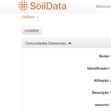
Ir
Adiciona
para
o
SoilData
>
conteúdo
principal
Localizar
Comunidades Dataverses
Nome
Identificador
Afiliação
Descrição
assunto