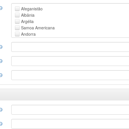
Faroese
Afeganistão
Fijian
Albânia
Finnish
Argélia
French
Samoa Americana
Fula, Fulah, Pulaar, Pular
Andorra
Galician
Angola
Georgian
Anguila
German
Antártica
Greek (modern)
Antígua e Barbuda
Guaraní
Argentina
Gujarati
Armênia
Haitian, Haitian Creole
Aruba
Hausa
Austrália
Hebrew (modern)
Áustria
Herero
Azerbaijão
Hindi
Bahamas
Hiri Motu
Bahrain
Hungarian
Bangladesh
Interlingua
Barbados
Indonesian