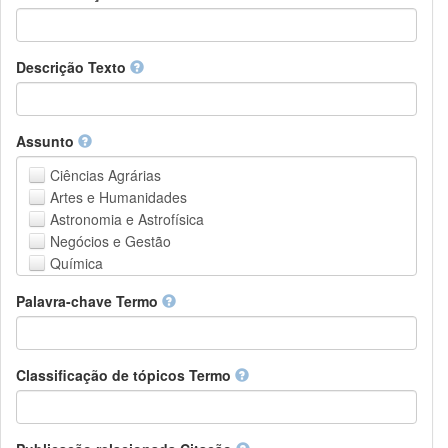
Descrição Texto
Assunto
Ciências Agrárias
Artes e Humanidades
Astronomia e Astrofísica
Negócios e Gestão
Química
Computação e Ciência da Informação
Palavra-chave Termo
Ciências da Terra e do meio ambiente
Engenharia
Direito
Ciências matemáticas
Classificação de tópicos Termo
Medicina, Saúde e Ciências da Vida
Física
Ciências Sociais