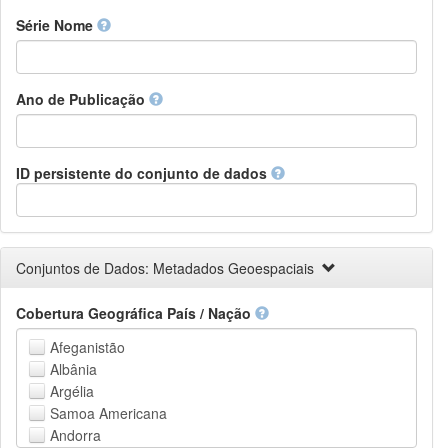
Finnish
Série Nome
French
Fula, Fulah, Pulaar, Pular
Galician
Ano de Publicação
Georgian
German
Greek (modern)
Guaraní
ID persistente do conjunto de dados
Gujarati
Haitian, Haitian Creole
Hausa
Hebrew (modern)
Conjuntos de Dados: Metadados Geoespaciais
Herero
Hindi
Cobertura Geográfica País / Nação
Hiri Motu
Hungarian
Afeganistão
Interlingua
Albânia
Indonesian
Argélia
Interlingue
Samoa Americana
Irish
Andorra