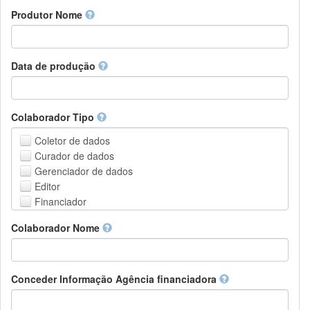
Amharic
urn
Produtor Nome
Arabic
DASH-NRS
Aragonese
Armenian
Assamese
Data de produção
Avaric
Avestan
Aymara
Colaborador Tipo
Azerbaijani
Bambara
Coletor de dados
Bashkir
Curador de dados
Basque
Gerenciador de dados
Belarusian
Editor
Bengali, Bangla
Financiador
Bihari
Instituição de Hospedagem
Colaborador Nome
Bislama
Líder do projeto
Bosnian
Gerente de projetos
Breton
Membro do projeto
Bulgarian
Pessoa Relacionada
Conceder Informação Agência financiadora
Burmese
Pesquisador
Catalan,Valencian
Grupo de Pesquisa