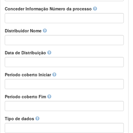
Chamorro
Detentor de direitos
Conceder Informação Número da processo
Chechen
Patrocinador
Chichewa, Chewa, Nyanja
Supervisor
Chinese
Líder do pacote de trabalho
Distribuidor Nome
Chuvash
Outros
Cornish
Corsican
Cree
Data de Distribuição
Croatian
Czech
Danish
Período coberto Iniciar
Divehi, Dhivehi, Maldivian
Dutch
Dzongkha
Período coberto Fim
English
Esperanto
Estonian
Ewe
Tipo de dados
Faroese
Fijian