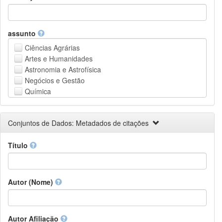
assunto
Ciências Agrárias
Artes e Humanidades
Astronomia e Astrofísica
Negócios e Gestão
Química
Computação e Ciência da Informação
Ciências da Terra e do meio ambiente
Conjuntos de Dados: Metadados de citações
Engenharia
Direito
Título
Ciências matemáticas
Medicina, Saúde e Ciências da Vida
Física
Ciências Sociais
Autor (Nome)
Outros
Autor Afiliação