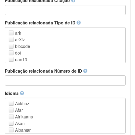
Publicação relacionada Citação
Outros
Publicação relacionada Tipo de ID
ark
arXiv
bibcode
doi
ean13
eissn
Publicação relacionada Número de ID
handle
isbn
issn
istc
Idioma
lissn
Abkhaz
lsid
Afar
pmid
Afrikaans
purl
Akan
upc
Albanian
url