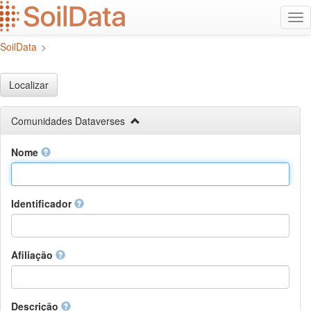
Ir
Alt
para
na
o
SoilData
>
conteúdo
principal
Localizar
Comunidades Dataverses
Nome
Identificador
Afiliação
Descrição