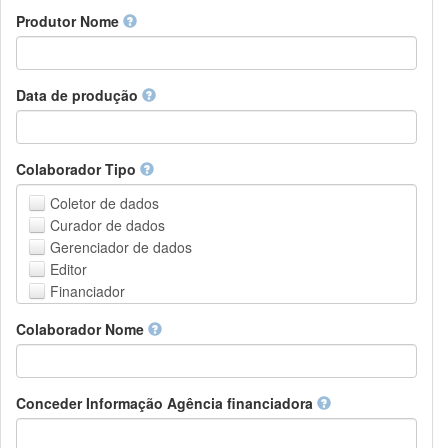
Amharic
urn
Produtor Nome
Arabic
DASH-NRS
Aragonese
Armenian
Assamese
Data de produção
Avaric
Avestan
Aymara
Colaborador Tipo
Azerbaijani
Bambara
Coletor de dados
Bashkir
Curador de dados
Basque
Gerenciador de dados
Belarusian
Editor
Bengali, Bangla
Financiador
Bihari
Instituição de Hospedagem
Colaborador Nome
Bislama
Líder do projeto
Bosnian
Gerente de projetos
Breton
Membro do projeto
Bulgarian
Pessoa Relacionada
Conceder Informação Agência financiadora
Burmese
Pesquisador
Catalan,Valencian
Grupo de Pesquisa