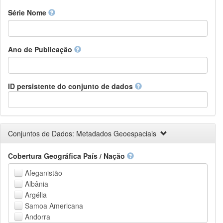
Finnish
Série Nome
French
Fula, Fulah, Pulaar, Pular
Galician
Ano de Publicação
Georgian
German
Greek (modern)
Guaraní
ID persistente do conjunto de dados
Gujarati
Haitian, Haitian Creole
Hausa
Hebrew (modern)
Conjuntos de Dados: Metadados Geoespaciais
Herero
Hindi
Cobertura Geográfica País / Nação
Hiri Motu
Hungarian
Afeganistão
Interlingua
Albânia
Indonesian
Argélia
Interlingue
Samoa Americana
Irish
Andorra