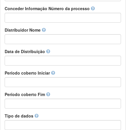
Chamorro
Detentor de direitos
Conceder Informação Número da processo
Chechen
Patrocinador
Chichewa, Chewa, Nyanja
Supervisor
Chinese
Líder do pacote de trabalho
Distribuidor Nome
Chuvash
Outros
Cornish
Corsican
Cree
Data de Distribuição
Croatian
Czech
Danish
Período coberto Iniciar
Divehi, Dhivehi, Maldivian
Dutch
Dzongkha
Período coberto Fim
English
Esperanto
Estonian
Ewe
Tipo de dados
Faroese
Fijian