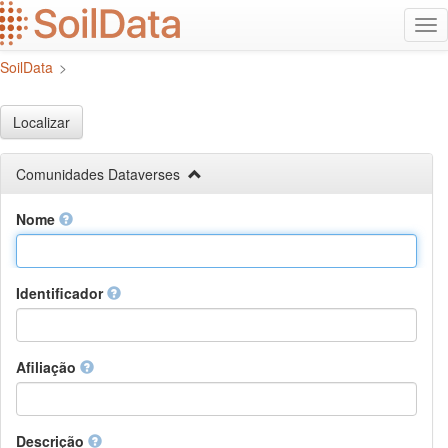
Ir
Alt
para
na
o
SoilData
>
conteúdo
principal
Localizar
Comunidades Dataverses
Nome
Identificador
Afiliação
Descrição