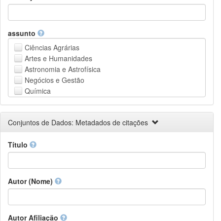
assunto
Ciências Agrárias
Artes e Humanidades
Astronomia e Astrofísica
Negócios e Gestão
Química
Computação e Ciência da Informação
Ciências da Terra e do meio ambiente
Conjuntos de Dados: Metadados de citações
Engenharia
Direito
Título
Ciências matemáticas
Medicina, Saúde e Ciências da Vida
Física
Ciências Sociais
Autor (Nome)
Outros
Autor Afiliação