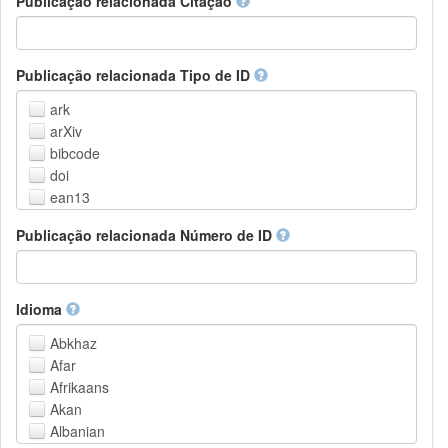
Publicação relacionada Citação
Outros
Publicação relacionada Tipo de ID
ark
arXiv
bibcode
doi
ean13
eissn
Publicação relacionada Número de ID
handle
isbn
issn
istc
Idioma
lissn
Abkhaz
lsid
Afar
pmid
Afrikaans
purl
Akan
upc
Albanian
url