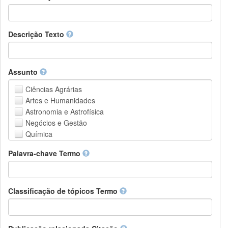
Descrição Texto
Assunto
Ciências Agrárias
Artes e Humanidades
Astronomia e Astrofísica
Negócios e Gestão
Química
Computação e Ciência da Informação
Palavra-chave Termo
Ciências da Terra e do meio ambiente
Engenharia
Direito
Ciências matemáticas
Classificação de tópicos Termo
Medicina, Saúde e Ciências da Vida
Física
Ciências Sociais