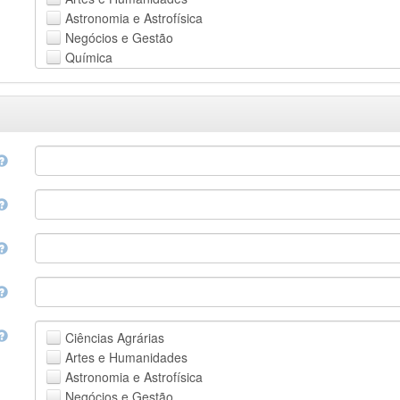
Astronomia e Astrofísica
Negócios e Gestão
Química
Computação e Ciência da Informação
Ciências da Terra e do meio ambiente
Engenharia
Direito
Ciências matemáticas
Medicina, Saúde e Ciências da Vida
Física
Ciências Sociais
Outros
Ciências Agrárias
Artes e Humanidades
Astronomia e Astrofísica
Negócios e Gestão