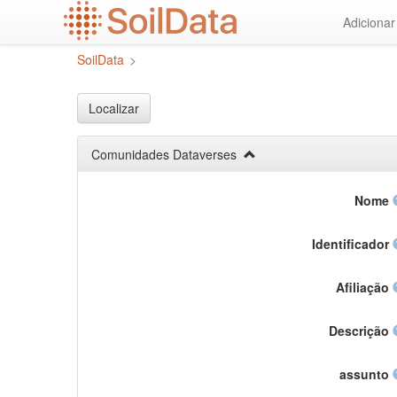
Ir
Adiciona
para
o
SoilData
>
conteúdo
principal
Localizar
Comunidades Dataverses
Nome
Identificador
Afiliação
Descrição
assunto