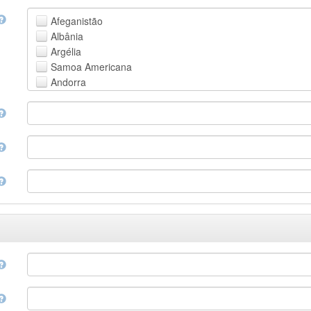
Faroese
Afeganistão
Fijian
Albânia
Finnish
Argélia
French
Samoa Americana
Fula, Fulah, Pulaar, Pular
Andorra
Galician
Angola
Georgian
Anguila
German
Antártica
Greek (modern)
Antígua e Barbuda
Guaraní
Argentina
Gujarati
Armênia
Haitian, Haitian Creole
Aruba
Hausa
Austrália
Hebrew (modern)
Áustria
Herero
Azerbaijão
Hindi
Bahamas
Hiri Motu
Bahrain
Hungarian
Bangladesh
Interlingua
Barbados
Indonesian