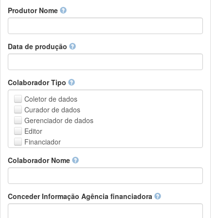
Amharic
urn
Produtor Nome
Arabic
DASH-NRS
Aragonese
Armenian
Assamese
Data de produção
Avaric
Avestan
Aymara
Colaborador Tipo
Azerbaijani
Bambara
Coletor de dados
Bashkir
Curador de dados
Basque
Gerenciador de dados
Belarusian
Editor
Bengali, Bangla
Financiador
Bihari
Instituição de Hospedagem
Colaborador Nome
Bislama
Líder do projeto
Bosnian
Gerente de projetos
Breton
Membro do projeto
Bulgarian
Pessoa Relacionada
Conceder Informação Agência financiadora
Burmese
Pesquisador
Catalan,Valencian
Grupo de Pesquisa