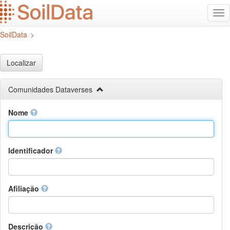
Ir
Alt
para
na
o
SoilData
>
conteúdo
principal
Localizar
Comunidades Dataverses
Nome
Identificador
Afiliação
Descrição