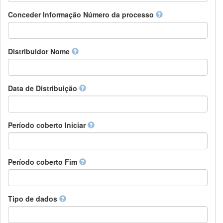
Chamorro
Detentor de direitos
Conceder Informação Número da processo
Chechen
Patrocinador
Chichewa, Chewa, Nyanja
Supervisor
Chinese
Líder do pacote de trabalho
Distribuidor Nome
Chuvash
Outros
Cornish
Corsican
Cree
Data de Distribuição
Croatian
Czech
Danish
Período coberto Iniciar
Divehi, Dhivehi, Maldivian
Dutch
Dzongkha
Período coberto Fim
English
Esperanto
Estonian
Ewe
Tipo de dados
Faroese
Fijian