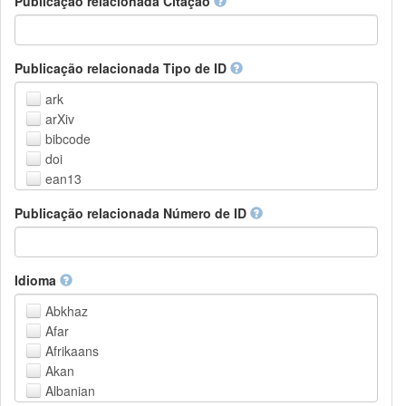
Publicação relacionada Citação
Outros
Publicação relacionada Tipo de ID
ark
arXiv
bibcode
doi
ean13
eissn
Publicação relacionada Número de ID
handle
isbn
issn
istc
Idioma
lissn
Abkhaz
lsid
Afar
pmid
Afrikaans
purl
Akan
upc
Albanian
url