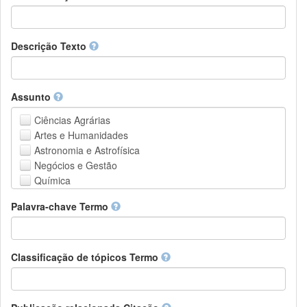
Descrição Texto
Assunto
Ciências Agrárias
Artes e Humanidades
Astronomia e Astrofísica
Negócios e Gestão
Química
Computação e Ciência da Informação
Palavra-chave Termo
Ciências da Terra e do meio ambiente
Engenharia
Direito
Ciências matemáticas
Classificação de tópicos Termo
Medicina, Saúde e Ciências da Vida
Física
Ciências Sociais