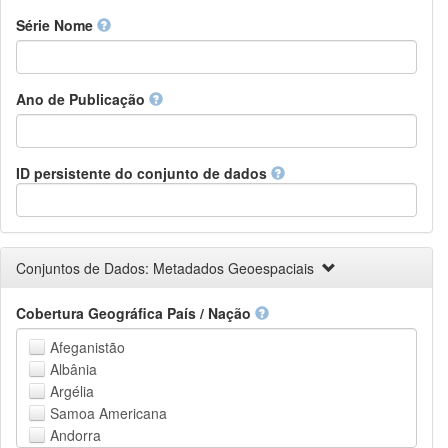
Finnish
Série Nome
French
Fula, Fulah, Pulaar, Pular
Galician
Ano de Publicação
Georgian
German
Greek (modern)
Guaraní
ID persistente do conjunto de dados
Gujarati
Haitian, Haitian Creole
Hausa
Hebrew (modern)
Conjuntos de Dados: Metadados Geoespaciais
Herero
Hindi
Cobertura Geográfica País / Nação
Hiri Motu
Hungarian
Afeganistão
Interlingua
Albânia
Indonesian
Argélia
Interlingue
Samoa Americana
Irish
Andorra