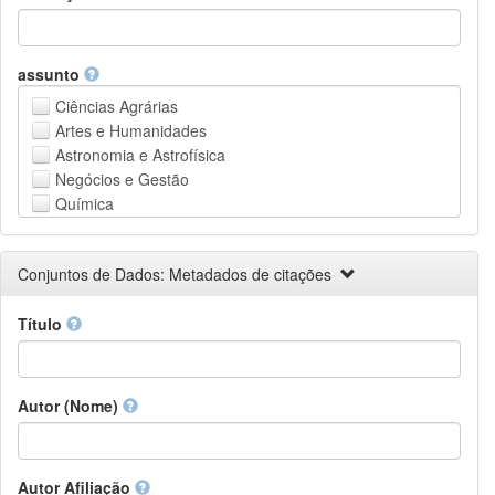
assunto
Ciências Agrárias
Artes e Humanidades
Astronomia e Astrofísica
Negócios e Gestão
Química
Computação e Ciência da Informação
Ciências da Terra e do meio ambiente
Conjuntos de Dados: Metadados de citações
Engenharia
Direito
Título
Ciências matemáticas
Medicina, Saúde e Ciências da Vida
Física
Ciências Sociais
Autor (Nome)
Outros
Autor Afiliação