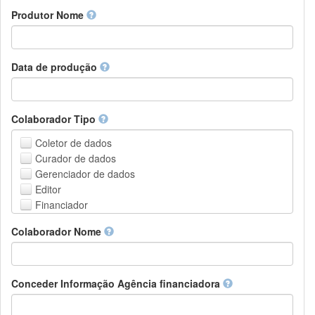
Amharic
urn
Produtor Nome
Arabic
DASH-NRS
Aragonese
Armenian
Assamese
Data de produção
Avaric
Avestan
Aymara
Colaborador Tipo
Azerbaijani
Bambara
Coletor de dados
Bashkir
Curador de dados
Basque
Gerenciador de dados
Belarusian
Editor
Bengali, Bangla
Financiador
Bihari
Instituição de Hospedagem
Colaborador Nome
Bislama
Líder do projeto
Bosnian
Gerente de projetos
Breton
Membro do projeto
Bulgarian
Pessoa Relacionada
Conceder Informação Agência financiadora
Burmese
Pesquisador
Catalan,Valencian
Grupo de Pesquisa