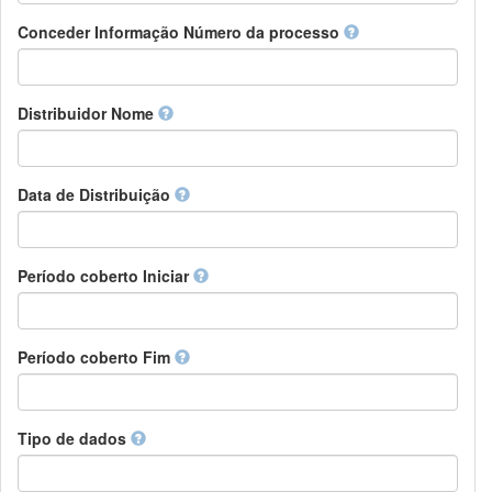
Chamorro
Detentor de direitos
Conceder Informação Número da processo
Chechen
Patrocinador
Chichewa, Chewa, Nyanja
Supervisor
Chinese
Líder do pacote de trabalho
Distribuidor Nome
Chuvash
Outros
Cornish
Corsican
Cree
Data de Distribuição
Croatian
Czech
Danish
Período coberto Iniciar
Divehi, Dhivehi, Maldivian
Dutch
Dzongkha
Período coberto Fim
English
Esperanto
Estonian
Ewe
Tipo de dados
Faroese
Fijian