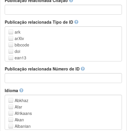
Publicação relacionada Citação
Outros
Publicação relacionada Tipo de ID
ark
arXiv
bibcode
doi
ean13
eissn
Publicação relacionada Número de ID
handle
isbn
issn
istc
Idioma
lissn
Abkhaz
lsid
Afar
pmid
Afrikaans
purl
Akan
upc
Albanian
url