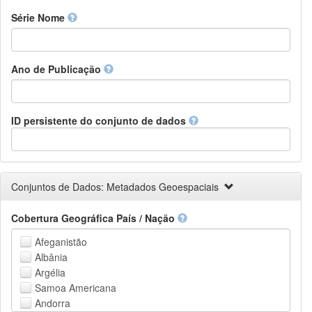
Finnish
Série Nome
French
Fula, Fulah, Pulaar, Pular
Galician
Ano de Publicação
Georgian
German
Greek (modern)
Guaraní
ID persistente do conjunto de dados
Gujarati
Haitian, Haitian Creole
Hausa
Hebrew (modern)
Conjuntos de Dados: Metadados Geoespaciais
Herero
Hindi
Cobertura Geográfica País / Nação
Hiri Motu
Hungarian
Afeganistão
Interlingua
Albânia
Indonesian
Argélia
Interlingue
Samoa Americana
Irish
Andorra