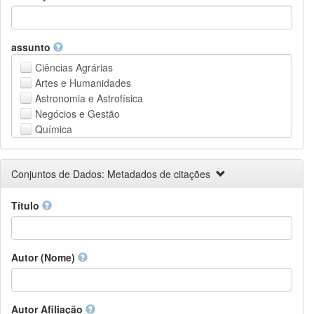
assunto
Ciências Agrárias
Artes e Humanidades
Astronomia e Astrofísica
Negócios e Gestão
Química
Computação e Ciência da Informação
Ciências da Terra e do meio ambiente
Conjuntos de Dados: Metadados de citações
Engenharia
Direito
Título
Ciências matemáticas
Medicina, Saúde e Ciências da Vida
Física
Ciências Sociais
Autor (Nome)
Outros
Autor Afiliação