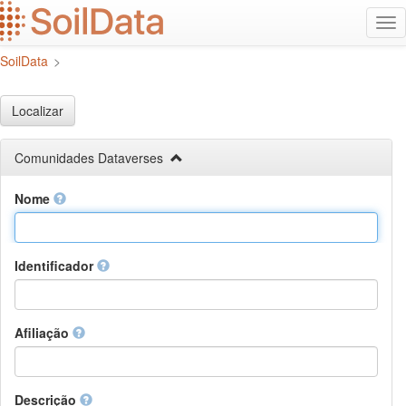
Ir
Alt
para
na
o
SoilData
>
conteúdo
principal
Localizar
Comunidades Dataverses
Nome
Identificador
Afiliação
Descrição