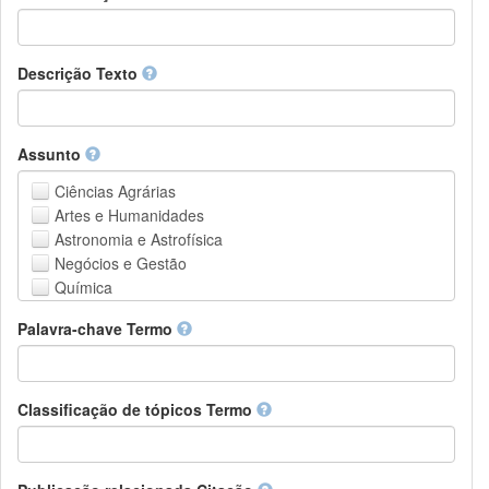
Descrição Texto
Assunto
Ciências Agrárias
Artes e Humanidades
Astronomia e Astrofísica
Negócios e Gestão
Química
Computação e Ciência da Informação
Palavra-chave Termo
Ciências da Terra e do meio ambiente
Engenharia
Direito
Ciências matemáticas
Classificação de tópicos Termo
Medicina, Saúde e Ciências da Vida
Física
Ciências Sociais