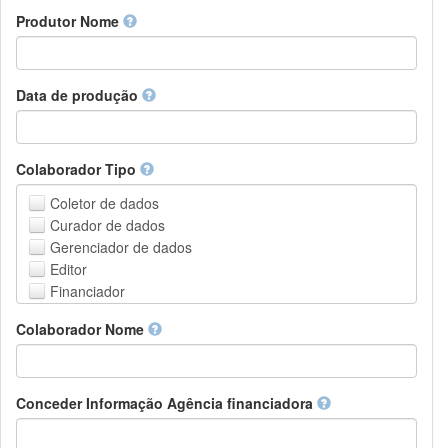
Amharic
urn
Produtor Nome
Arabic
DASH-NRS
Aragonese
Armenian
Assamese
Data de produção
Avaric
Avestan
Aymara
Colaborador Tipo
Azerbaijani
Bambara
Coletor de dados
Bashkir
Curador de dados
Basque
Gerenciador de dados
Belarusian
Editor
Bengali, Bangla
Financiador
Bihari
Instituição de Hospedagem
Colaborador Nome
Bislama
Líder do projeto
Bosnian
Gerente de projetos
Breton
Membro do projeto
Bulgarian
Pessoa Relacionada
Conceder Informação Agência financiadora
Burmese
Pesquisador
Catalan,Valencian
Grupo de Pesquisa