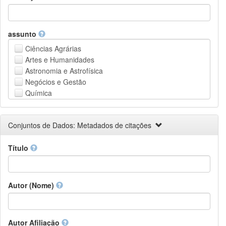
assunto
Ciências Agrárias
Artes e Humanidades
Astronomia e Astrofísica
Negócios e Gestão
Química
Computação e Ciência da Informação
Ciências da Terra e do meio ambiente
Conjuntos de Dados: Metadados de citações
Engenharia
Direito
Título
Ciências matemáticas
Medicina, Saúde e Ciências da Vida
Física
Ciências Sociais
Autor (Nome)
Outros
Autor Afiliação