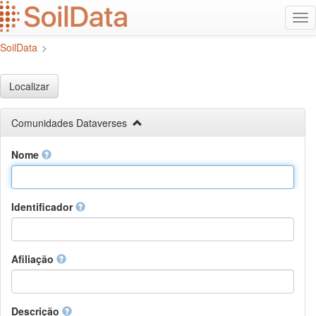
Ir
Alt
para
na
o
SoilData
>
conteúdo
principal
Localizar
Comunidades Dataverses
Nome
Identificador
Afiliação
Descrição