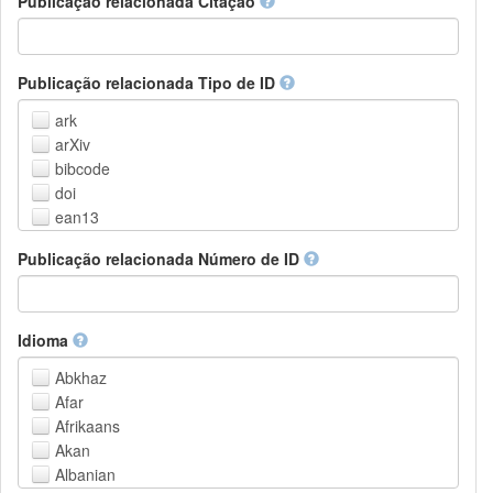
Publicação relacionada Citação
Outros
Publicação relacionada Tipo de ID
ark
arXiv
bibcode
doi
ean13
eissn
Publicação relacionada Número de ID
handle
isbn
issn
istc
Idioma
lissn
Abkhaz
lsid
Afar
pmid
Afrikaans
purl
Akan
upc
Albanian
url