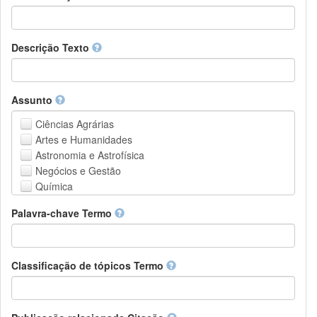
Descrição Texto
Assunto
Ciências Agrárias
Artes e Humanidades
Astronomia e Astrofísica
Negócios e Gestão
Química
Computação e Ciência da Informação
Palavra-chave Termo
Ciências da Terra e do meio ambiente
Engenharia
Direito
Ciências matemáticas
Classificação de tópicos Termo
Medicina, Saúde e Ciências da Vida
Física
Ciências Sociais