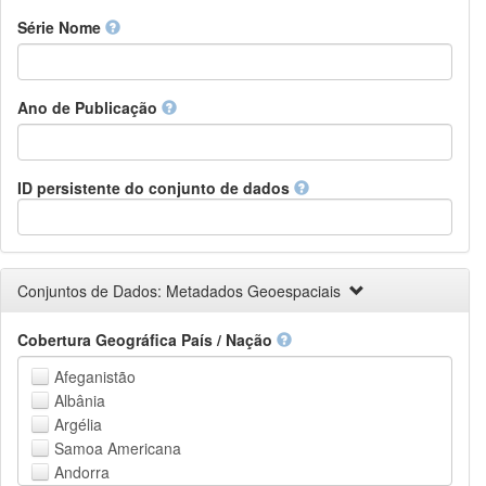
Finnish
Série Nome
French
Fula, Fulah, Pulaar, Pular
Galician
Ano de Publicação
Georgian
German
Greek (modern)
Guaraní
ID persistente do conjunto de dados
Gujarati
Haitian, Haitian Creole
Hausa
Hebrew (modern)
Conjuntos de Dados: Metadados Geoespaciais
Herero
Hindi
Cobertura Geográfica País / Nação
Hiri Motu
Hungarian
Afeganistão
Interlingua
Albânia
Indonesian
Argélia
Interlingue
Samoa Americana
Irish
Andorra