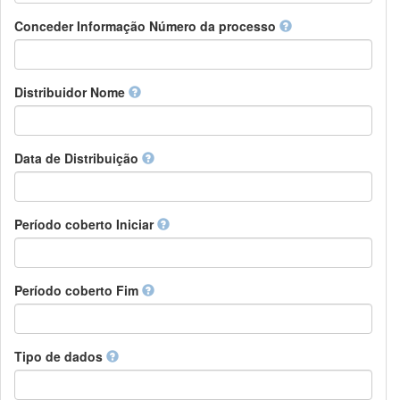
Chamorro
Detentor de direitos
Conceder Informação Número da processo
Chechen
Patrocinador
Chichewa, Chewa, Nyanja
Supervisor
Chinese
Líder do pacote de trabalho
Distribuidor Nome
Chuvash
Outros
Cornish
Corsican
Cree
Data de Distribuição
Croatian
Czech
Danish
Período coberto Iniciar
Divehi, Dhivehi, Maldivian
Dutch
Dzongkha
Período coberto Fim
English
Esperanto
Estonian
Ewe
Tipo de dados
Faroese
Fijian