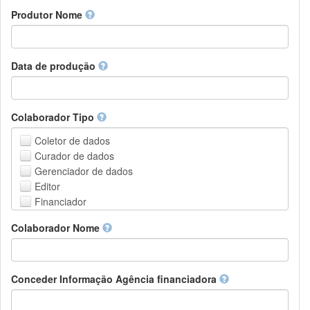
Amharic
urn
Produtor Nome
Arabic
DASH-NRS
Aragonese
Armenian
Assamese
Data de produção
Avaric
Avestan
Aymara
Colaborador Tipo
Azerbaijani
Bambara
Coletor de dados
Bashkir
Curador de dados
Basque
Gerenciador de dados
Belarusian
Editor
Bengali, Bangla
Financiador
Bihari
Instituição de Hospedagem
Colaborador Nome
Bislama
Líder do projeto
Bosnian
Gerente de projetos
Breton
Membro do projeto
Bulgarian
Pessoa Relacionada
Conceder Informação Agência financiadora
Burmese
Pesquisador
Catalan,Valencian
Grupo de Pesquisa