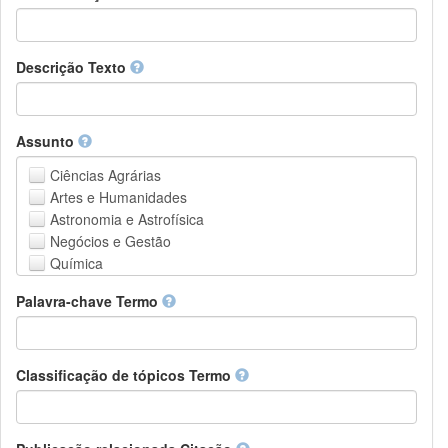
Descrição Texto
Assunto
Ciências Agrárias
Artes e Humanidades
Astronomia e Astrofísica
Negócios e Gestão
Química
Computação e Ciência da Informação
Palavra-chave Termo
Ciências da Terra e do meio ambiente
Engenharia
Direito
Ciências matemáticas
Classificação de tópicos Termo
Medicina, Saúde e Ciências da Vida
Física
Ciências Sociais