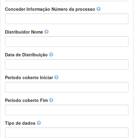
Chamorro
Detentor de direitos
Conceder Informação Número da processo
Chechen
Patrocinador
Chichewa, Chewa, Nyanja
Supervisor
Chinese
Líder do pacote de trabalho
Distribuidor Nome
Chuvash
Outros
Cornish
Corsican
Cree
Data de Distribuição
Croatian
Czech
Danish
Período coberto Iniciar
Divehi, Dhivehi, Maldivian
Dutch
Dzongkha
Período coberto Fim
English
Esperanto
Estonian
Ewe
Tipo de dados
Faroese
Fijian