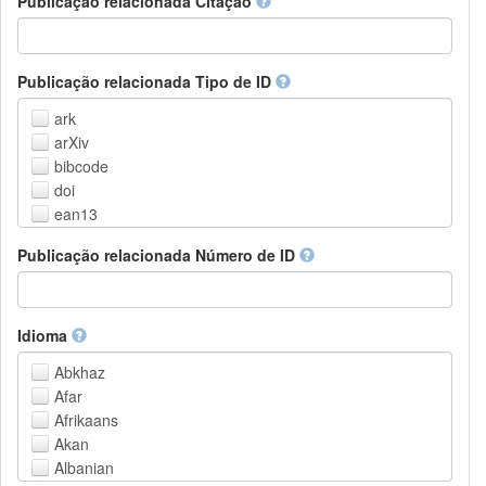
Publicação relacionada Citação
Outros
Publicação relacionada Tipo de ID
ark
arXiv
bibcode
doi
ean13
eissn
Publicação relacionada Número de ID
handle
isbn
issn
istc
Idioma
lissn
Abkhaz
lsid
Afar
pmid
Afrikaans
purl
Akan
upc
Albanian
url