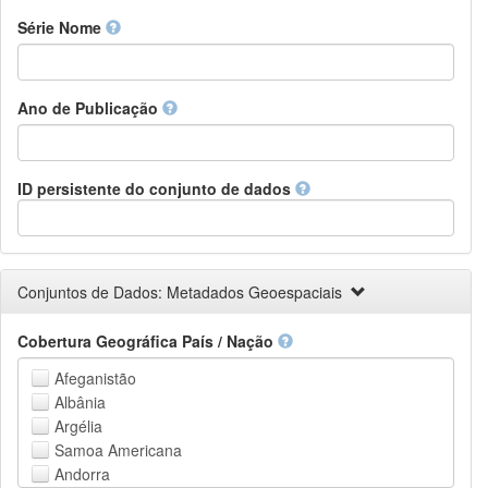
Finnish
Série Nome
French
Fula, Fulah, Pulaar, Pular
Galician
Ano de Publicação
Georgian
German
Greek (modern)
Guaraní
ID persistente do conjunto de dados
Gujarati
Haitian, Haitian Creole
Hausa
Hebrew (modern)
Conjuntos de Dados: Metadados Geoespaciais
Herero
Hindi
Cobertura Geográfica País / Nação
Hiri Motu
Hungarian
Afeganistão
Interlingua
Albânia
Indonesian
Argélia
Interlingue
Samoa Americana
Irish
Andorra