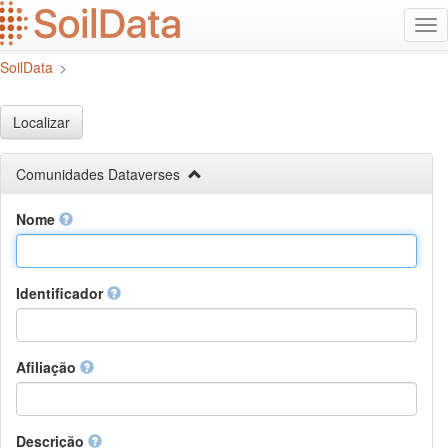
Ir
Alt
para
na
o
SoilData
>
conteúdo
principal
Localizar
Comunidades Dataverses
Nome
Identificador
Afiliação
Descrição