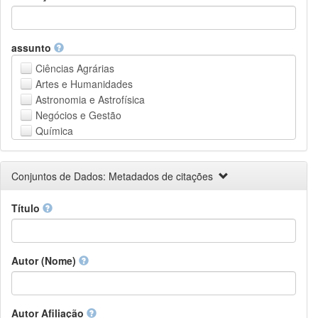
assunto
Ciências Agrárias
Artes e Humanidades
Astronomia e Astrofísica
Negócios e Gestão
Química
Computação e Ciência da Informação
Ciências da Terra e do meio ambiente
Conjuntos de Dados: Metadados de citações
Engenharia
Direito
Título
Ciências matemáticas
Medicina, Saúde e Ciências da Vida
Física
Ciências Sociais
Autor (Nome)
Outros
Autor Afiliação