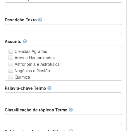
Descrição Texto
Assunto
Ciências Agrárias
Artes e Humanidades
Astronomia e Astrofísica
Negócios e Gestão
Química
Computação e Ciência da Informação
Palavra-chave Termo
Ciências da Terra e do meio ambiente
Engenharia
Direito
Ciências matemáticas
Classificação de tópicos Termo
Medicina, Saúde e Ciências da Vida
Física
Ciências Sociais