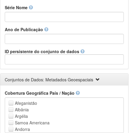
Finnish
Série Nome
French
Fula, Fulah, Pulaar, Pular
Galician
Ano de Publicação
Georgian
German
Greek (modern)
Guaraní
ID persistente do conjunto de dados
Gujarati
Haitian, Haitian Creole
Hausa
Hebrew (modern)
Conjuntos de Dados: Metadados Geoespaciais
Herero
Hindi
Cobertura Geográfica País / Nação
Hiri Motu
Hungarian
Afeganistão
Interlingua
Albânia
Indonesian
Argélia
Interlingue
Samoa Americana
Irish
Andorra