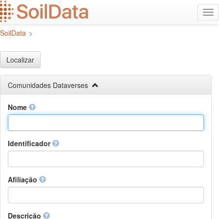
Ir
Alt
para
na
o
SoilData
>
conteúdo
principal
Localizar
Comunidades Dataverses
Nome
Identificador
Afiliação
Descrição