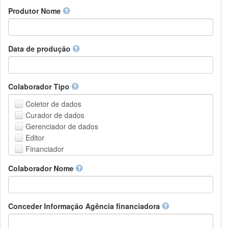
Amharic
urn
Produtor Nome
Arabic
DASH-NRS
Aragonese
Armenian
Assamese
Data de produção
Avaric
Avestan
Aymara
Colaborador Tipo
Azerbaijani
Bambara
Coletor de dados
Bashkir
Curador de dados
Basque
Gerenciador de dados
Belarusian
Editor
Bengali, Bangla
Financiador
Bihari
Instituição de Hospedagem
Colaborador Nome
Bislama
Líder do projeto
Bosnian
Gerente de projetos
Breton
Membro do projeto
Bulgarian
Pessoa Relacionada
Conceder Informação Agência financiadora
Burmese
Pesquisador
Catalan,Valencian
Grupo de Pesquisa