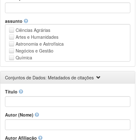
assunto
Ciências Agrárias
Artes e Humanidades
Astronomia e Astrofísica
Negócios e Gestão
Química
Computação e Ciência da Informação
Ciências da Terra e do meio ambiente
Conjuntos de Dados: Metadados de citações
Engenharia
Direito
Título
Ciências matemáticas
Medicina, Saúde e Ciências da Vida
Física
Ciências Sociais
Autor (Nome)
Outros
Autor Afiliação