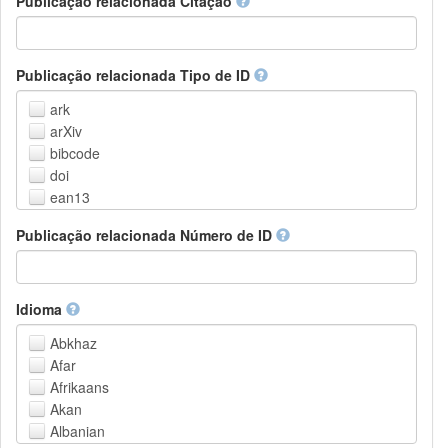
Publicação relacionada Citação
Outros
Publicação relacionada Tipo de ID
ark
arXiv
bibcode
doi
ean13
eissn
Publicação relacionada Número de ID
handle
isbn
issn
istc
Idioma
lissn
Abkhaz
lsid
Afar
pmid
Afrikaans
purl
Akan
upc
Albanian
url