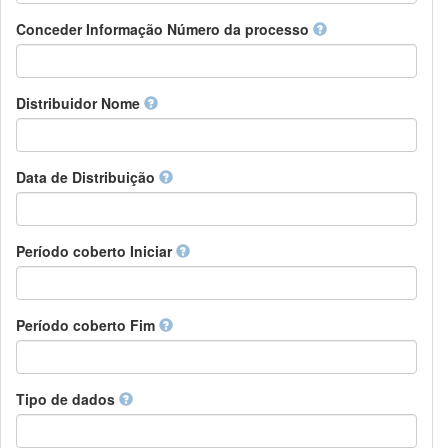
Chamorro
Detentor de direitos
Conceder Informação Número da processo
Chechen
Patrocinador
Chichewa, Chewa, Nyanja
Supervisor
Chinese
Líder do pacote de trabalho
Distribuidor Nome
Chuvash
Outros
Cornish
Corsican
Cree
Data de Distribuição
Croatian
Czech
Danish
Período coberto Iniciar
Divehi, Dhivehi, Maldivian
Dutch
Dzongkha
Período coberto Fim
English
Esperanto
Estonian
Ewe
Tipo de dados
Faroese
Fijian