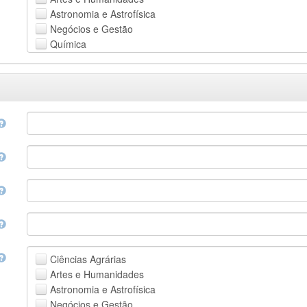
Astronomia e Astrofísica
Negócios e Gestão
Química
Computação e Ciência da Informação
Ciências da Terra e do meio ambiente
Engenharia
Direito
Ciências matemáticas
Medicina, Saúde e Ciências da Vida
Física
Ciências Sociais
Outros
Ciências Agrárias
Artes e Humanidades
Astronomia e Astrofísica
Negócios e Gestão