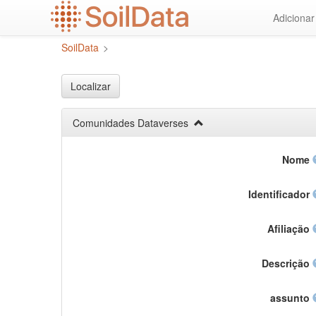
Ir
Adiciona
para
o
SoilData
>
conteúdo
principal
Localizar
Comunidades Dataverses
Nome
Identificador
Afiliação
Descrição
assunto