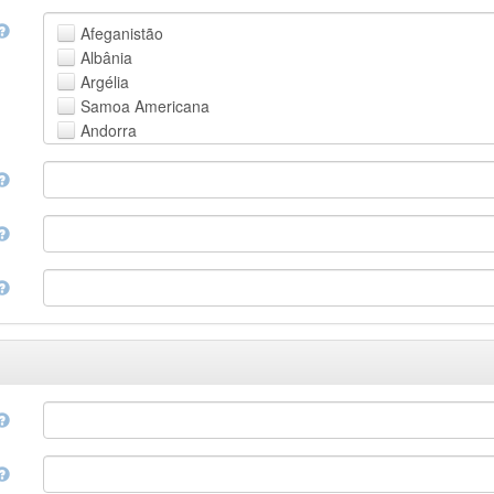
Faroese
Afeganistão
Fijian
Albânia
Finnish
Argélia
French
Samoa Americana
Fula, Fulah, Pulaar, Pular
Andorra
Galician
Angola
Georgian
Anguila
German
Antártica
Greek (modern)
Antígua e Barbuda
Guaraní
Argentina
Gujarati
Armênia
Haitian, Haitian Creole
Aruba
Hausa
Austrália
Hebrew (modern)
Áustria
Herero
Azerbaijão
Hindi
Bahamas
Hiri Motu
Bahrain
Hungarian
Bangladesh
Interlingua
Barbados
Indonesian