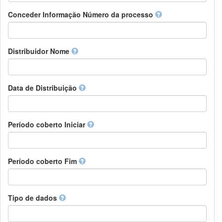
Chamorro
Detentor de direitos
Conceder Informação Número da processo
Chechen
Patrocinador
Chichewa, Chewa, Nyanja
Supervisor
Chinese
Líder do pacote de trabalho
Distribuidor Nome
Chuvash
Outros
Cornish
Corsican
Cree
Data de Distribuição
Croatian
Czech
Danish
Período coberto Iniciar
Divehi, Dhivehi, Maldivian
Dutch
Dzongkha
Período coberto Fim
English
Esperanto
Estonian
Ewe
Tipo de dados
Faroese
Fijian