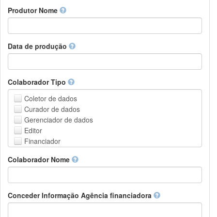
Amharic
urn
Produtor Nome
Arabic
DASH-NRS
Aragonese
Armenian
Assamese
Data de produção
Avaric
Avestan
Aymara
Colaborador Tipo
Azerbaijani
Bambara
Coletor de dados
Bashkir
Curador de dados
Basque
Gerenciador de dados
Belarusian
Editor
Bengali, Bangla
Financiador
Bihari
Instituição de Hospedagem
Colaborador Nome
Bislama
Líder do projeto
Bosnian
Gerente de projetos
Breton
Membro do projeto
Bulgarian
Pessoa Relacionada
Conceder Informação Agência financiadora
Burmese
Pesquisador
Catalan,Valencian
Grupo de Pesquisa