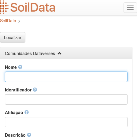
Ir
Alt
para
na
o
SoilData
>
conteúdo
principal
Localizar
Comunidades Dataverses
Nome
Identificador
Afiliação
Descrição