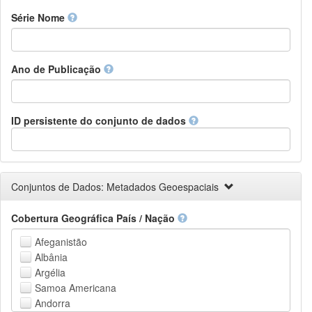
Finnish
Série Nome
French
Fula, Fulah, Pulaar, Pular
Galician
Ano de Publicação
Georgian
German
Greek (modern)
Guaraní
ID persistente do conjunto de dados
Gujarati
Haitian, Haitian Creole
Hausa
Hebrew (modern)
Conjuntos de Dados: Metadados Geoespaciais
Herero
Hindi
Cobertura Geográfica País / Nação
Hiri Motu
Hungarian
Afeganistão
Interlingua
Albânia
Indonesian
Argélia
Interlingue
Samoa Americana
Irish
Andorra