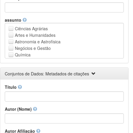
assunto
Ciências Agrárias
Artes e Humanidades
Astronomia e Astrofísica
Negócios e Gestão
Química
Computação e Ciência da Informação
Ciências da Terra e do meio ambiente
Conjuntos de Dados: Metadados de citações
Engenharia
Direito
Título
Ciências matemáticas
Medicina, Saúde e Ciências da Vida
Física
Ciências Sociais
Autor (Nome)
Outros
Autor Afiliação