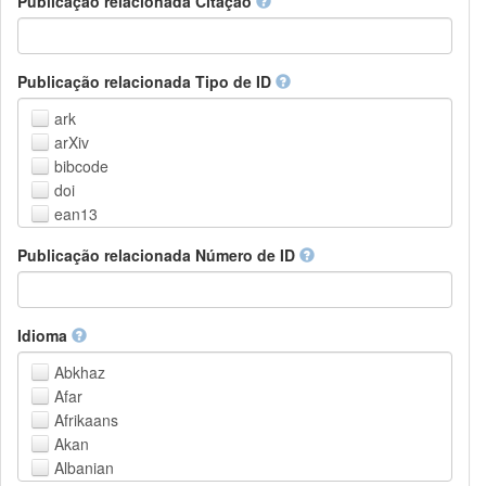
Publicação relacionada Citação
Outros
Publicação relacionada Tipo de ID
ark
arXiv
bibcode
doi
ean13
eissn
Publicação relacionada Número de ID
handle
isbn
issn
istc
Idioma
lissn
Abkhaz
lsid
Afar
pmid
Afrikaans
purl
Akan
upc
Albanian
url