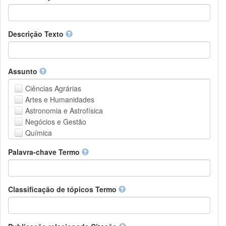
Descrição Texto
Assunto
Ciências Agrárias
Artes e Humanidades
Astronomia e Astrofísica
Negócios e Gestão
Química
Computação e Ciência da Informação
Palavra-chave Termo
Ciências da Terra e do meio ambiente
Engenharia
Direito
Ciências matemáticas
Classificação de tópicos Termo
Medicina, Saúde e Ciências da Vida
Física
Ciências Sociais