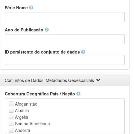
Finnish
Série Nome
French
Fula, Fulah, Pulaar, Pular
Galician
Ano de Publicação
Georgian
German
Greek (modern)
Guaraní
ID persistente do conjunto de dados
Gujarati
Haitian, Haitian Creole
Hausa
Hebrew (modern)
Conjuntos de Dados: Metadados Geoespaciais
Herero
Hindi
Cobertura Geográfica País / Nação
Hiri Motu
Hungarian
Afeganistão
Interlingua
Albânia
Indonesian
Argélia
Interlingue
Samoa Americana
Irish
Andorra