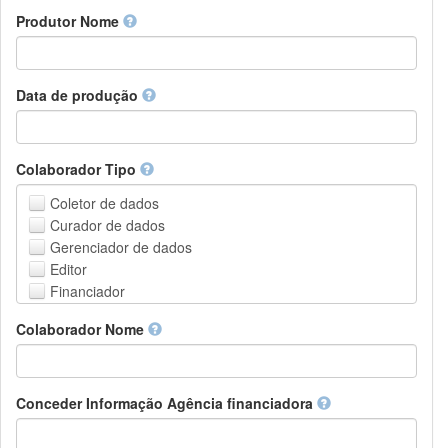
Amharic
urn
Produtor Nome
Arabic
DASH-NRS
Aragonese
Armenian
Assamese
Data de produção
Avaric
Avestan
Aymara
Colaborador Tipo
Azerbaijani
Bambara
Coletor de dados
Bashkir
Curador de dados
Basque
Gerenciador de dados
Belarusian
Editor
Bengali, Bangla
Financiador
Bihari
Instituição de Hospedagem
Colaborador Nome
Bislama
Líder do projeto
Bosnian
Gerente de projetos
Breton
Membro do projeto
Bulgarian
Pessoa Relacionada
Conceder Informação Agência financiadora
Burmese
Pesquisador
Catalan,Valencian
Grupo de Pesquisa