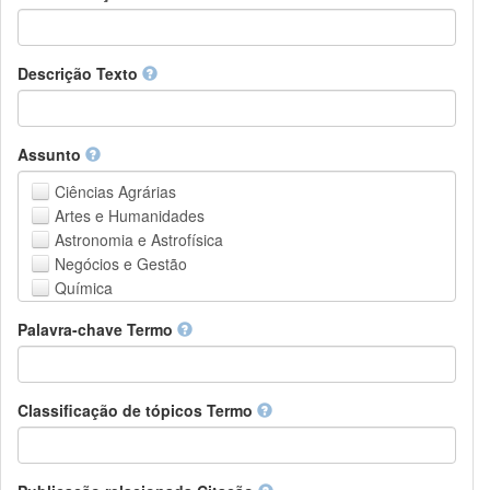
Descrição Texto
Assunto
Ciências Agrárias
Artes e Humanidades
Astronomia e Astrofísica
Negócios e Gestão
Química
Computação e Ciência da Informação
Palavra-chave Termo
Ciências da Terra e do meio ambiente
Engenharia
Direito
Ciências matemáticas
Classificação de tópicos Termo
Medicina, Saúde e Ciências da Vida
Física
Ciências Sociais