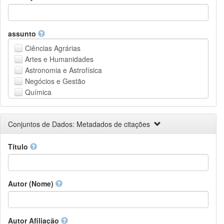
assunto
Ciências Agrárias
Artes e Humanidades
Astronomia e Astrofísica
Negócios e Gestão
Química
Computação e Ciência da Informação
Ciências da Terra e do meio ambiente
Conjuntos de Dados: Metadados de citações
Engenharia
Direito
Título
Ciências matemáticas
Medicina, Saúde e Ciências da Vida
Física
Ciências Sociais
Autor (Nome)
Outros
Autor Afiliação