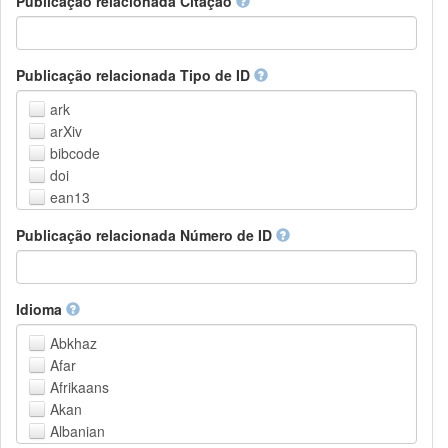
Publicação relacionada Citação
Outros
Publicação relacionada Tipo de ID
ark
arXiv
bibcode
doi
ean13
eissn
Publicação relacionada Número de ID
handle
isbn
issn
istc
Idioma
lissn
Abkhaz
lsid
Afar
pmid
Afrikaans
purl
Akan
upc
Albanian
url