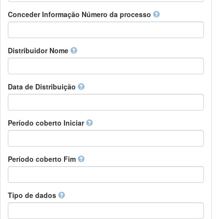
Chamorro
Detentor de direitos
Conceder Informação Número da processo
Chechen
Patrocinador
Chichewa, Chewa, Nyanja
Supervisor
Chinese
Líder do pacote de trabalho
Distribuidor Nome
Chuvash
Outros
Cornish
Corsican
Cree
Data de Distribuição
Croatian
Czech
Danish
Período coberto Iniciar
Divehi, Dhivehi, Maldivian
Dutch
Dzongkha
Período coberto Fim
English
Esperanto
Estonian
Ewe
Tipo de dados
Faroese
Fijian