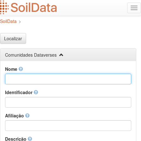
Ir
Alt
para
na
o
SoilData
>
conteúdo
principal
Localizar
Comunidades Dataverses
Nome
Identificador
Afiliação
Descrição