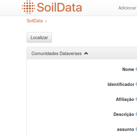
Ir
Adiciona
para
o
SoilData
>
conteúdo
principal
Localizar
Comunidades Dataverses
Nome
Identificador
Afiliação
Descrição
assunto