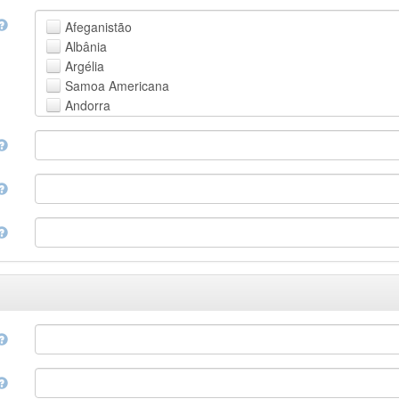
Faroese
Afeganistão
Fijian
Albânia
Finnish
Argélia
French
Samoa Americana
Fula, Fulah, Pulaar, Pular
Andorra
Galician
Angola
Georgian
Anguila
German
Antártica
Greek (modern)
Antígua e Barbuda
Guaraní
Argentina
Gujarati
Armênia
Haitian, Haitian Creole
Aruba
Hausa
Austrália
Hebrew (modern)
Áustria
Herero
Azerbaijão
Hindi
Bahamas
Hiri Motu
Bahrain
Hungarian
Bangladesh
Interlingua
Barbados
Indonesian