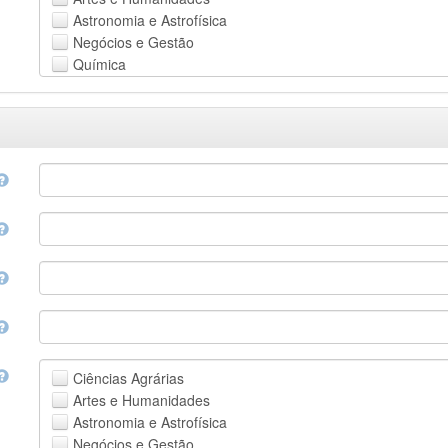
Astronomia e Astrofísica
Negócios e Gestão
Química
Computação e Ciência da Informação
Ciências da Terra e do meio ambiente
Engenharia
Direito
Ciências matemáticas
Medicina, Saúde e Ciências da Vida
Física
Ciências Sociais
Outros
Ciências Agrárias
Artes e Humanidades
Astronomia e Astrofísica
Negócios e Gestão