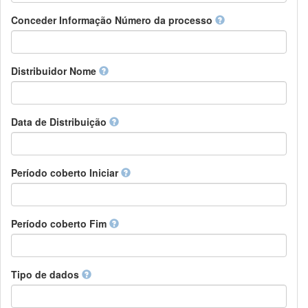
Chamorro
Detentor de direitos
Conceder Informação Número da processo
Chechen
Patrocinador
Chichewa, Chewa, Nyanja
Supervisor
Chinese
Líder do pacote de trabalho
Distribuidor Nome
Chuvash
Outros
Cornish
Corsican
Cree
Data de Distribuição
Croatian
Czech
Danish
Período coberto Iniciar
Divehi, Dhivehi, Maldivian
Dutch
Dzongkha
Período coberto Fim
English
Esperanto
Estonian
Ewe
Tipo de dados
Faroese
Fijian