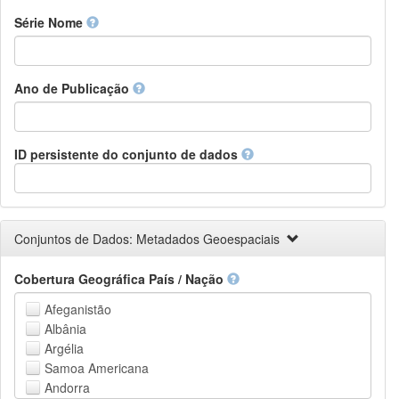
Finnish
Série Nome
French
Fula, Fulah, Pulaar, Pular
Galician
Ano de Publicação
Georgian
German
Greek (modern)
Guaraní
ID persistente do conjunto de dados
Gujarati
Haitian, Haitian Creole
Hausa
Hebrew (modern)
Conjuntos de Dados: Metadados Geoespaciais
Herero
Hindi
Cobertura Geográfica País / Nação
Hiri Motu
Hungarian
Afeganistão
Interlingua
Albânia
Indonesian
Argélia
Interlingue
Samoa Americana
Irish
Andorra