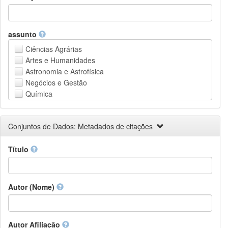
assunto
Ciências Agrárias
Artes e Humanidades
Astronomia e Astrofísica
Negócios e Gestão
Química
Computação e Ciência da Informação
Ciências da Terra e do meio ambiente
Conjuntos de Dados: Metadados de citações
Engenharia
Direito
Título
Ciências matemáticas
Medicina, Saúde e Ciências da Vida
Física
Ciências Sociais
Autor (Nome)
Outros
Autor Afiliação