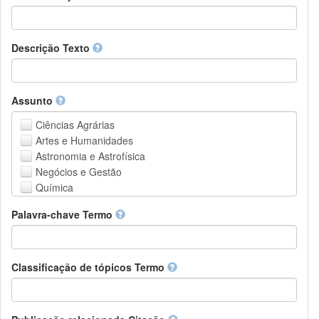
Descrição Texto
Assunto
Ciências Agrárias
Artes e Humanidades
Astronomia e Astrofísica
Negócios e Gestão
Química
Computação e Ciência da Informação
Palavra-chave Termo
Ciências da Terra e do meio ambiente
Engenharia
Direito
Ciências matemáticas
Classificação de tópicos Termo
Medicina, Saúde e Ciências da Vida
Física
Ciências Sociais