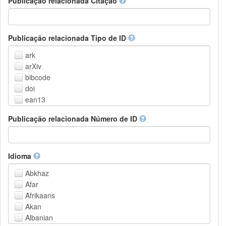
Publicação relacionada Citação
Outros
Publicação relacionada Tipo de ID
ark
arXiv
bibcode
doi
ean13
eissn
Publicação relacionada Número de ID
handle
isbn
issn
istc
Idioma
lissn
Abkhaz
lsid
Afar
pmid
Afrikaans
purl
Akan
upc
Albanian
url