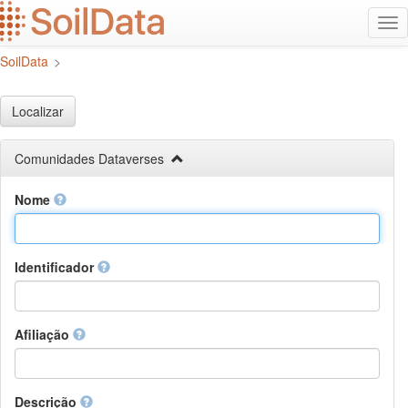
Ir
Alt
para
na
o
SoilData
>
conteúdo
principal
Localizar
Comunidades Dataverses
Nome
Identificador
Afiliação
Descrição