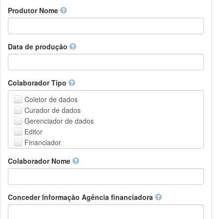
Amharic
urn
Produtor Nome
Arabic
DASH-NRS
Aragonese
Armenian
Assamese
Data de produção
Avaric
Avestan
Aymara
Colaborador Tipo
Azerbaijani
Bambara
Coletor de dados
Bashkir
Curador de dados
Basque
Gerenciador de dados
Belarusian
Editor
Bengali, Bangla
Financiador
Bihari
Instituição de Hospedagem
Colaborador Nome
Bislama
Líder do projeto
Bosnian
Gerente de projetos
Breton
Membro do projeto
Bulgarian
Pessoa Relacionada
Conceder Informação Agência financiadora
Burmese
Pesquisador
Catalan,Valencian
Grupo de Pesquisa