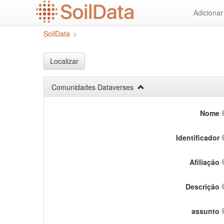
Ir
Adiciona
para
o
SoilData
>
conteúdo
principal
Localizar
Comunidades Dataverses
Nome
Identificador
Afiliação
Descrição
assunto