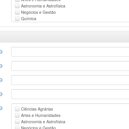
Astronomia e Astrofísica
Negócios e Gestão
Química
Computação e Ciência da Informação
Ciências da Terra e do meio ambiente
Engenharia
Direito
Ciências matemáticas
Medicina, Saúde e Ciências da Vida
Física
Ciências Sociais
Outros
Ciências Agrárias
Artes e Humanidades
Astronomia e Astrofísica
Negócios e Gestão