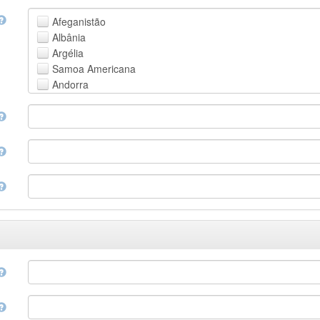
Faroese
Afeganistão
Fijian
Albânia
Finnish
Argélia
French
Samoa Americana
Fula, Fulah, Pulaar, Pular
Andorra
Galician
Angola
Georgian
Anguila
German
Antártica
Greek (modern)
Antígua e Barbuda
Guaraní
Argentina
Gujarati
Armênia
Haitian, Haitian Creole
Aruba
Hausa
Austrália
Hebrew (modern)
Áustria
Herero
Azerbaijão
Hindi
Bahamas
Hiri Motu
Bahrain
Hungarian
Bangladesh
Interlingua
Barbados
Indonesian