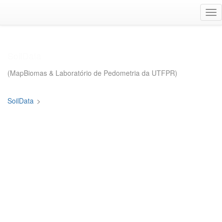
Ir
Alt
para
na
o
conteúdo
principal
SoilData
(MapBiomas & Laboratório de Pedometria da UTFPR)
SoilData
>
Localizar
Comunidades Dataverses
Nome
Identificador