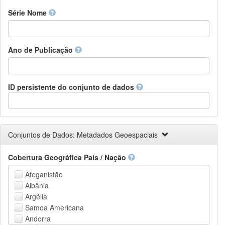
Finnish
Série Nome
French
Fula, Fulah, Pulaar, Pular
Galician
Ano de Publicação
Georgian
German
Greek (modern)
Guaraní
ID persistente do conjunto de dados
Gujarati
Haitian, Haitian Creole
Hausa
Hebrew (modern)
Conjuntos de Dados: Metadados Geoespaciais
Herero
Hindi
Cobertura Geográfica País / Nação
Hiri Motu
Hungarian
Afeganistão
Interlingua
Albânia
Indonesian
Argélia
Interlingue
Samoa Americana
Irish
Andorra