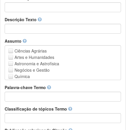
Descrição Texto
Assunto
Ciências Agrárias
Artes e Humanidades
Astronomia e Astrofísica
Negócios e Gestão
Química
Computação e Ciência da Informação
Palavra-chave Termo
Ciências da Terra e do meio ambiente
Engenharia
Direito
Ciências matemáticas
Classificação de tópicos Termo
Medicina, Saúde e Ciências da Vida
Física
Ciências Sociais