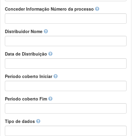
Chamorro
Detentor de direitos
Conceder Informação Número da processo
Chechen
Patrocinador
Chichewa, Chewa, Nyanja
Supervisor
Chinese
Líder do pacote de trabalho
Distribuidor Nome
Chuvash
Outros
Cornish
Corsican
Cree
Data de Distribuição
Croatian
Czech
Danish
Período coberto Iniciar
Divehi, Dhivehi, Maldivian
Dutch
Dzongkha
Período coberto Fim
English
Esperanto
Estonian
Ewe
Tipo de dados
Faroese
Fijian