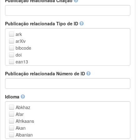
Publicação relacionada Citação
Outros
Publicação relacionada Tipo de ID
ark
arXiv
bibcode
doi
ean13
eissn
Publicação relacionada Número de ID
handle
isbn
issn
istc
Idioma
lissn
Abkhaz
lsid
Afar
pmid
Afrikaans
purl
Akan
upc
Albanian
url