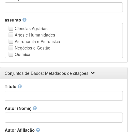
assunto
Ciências Agrárias
Artes e Humanidades
Astronomia e Astrofísica
Negócios e Gestão
Química
Computação e Ciência da Informação
Ciências da Terra e do meio ambiente
Conjuntos de Dados: Metadados de citações
Engenharia
Direito
Título
Ciências matemáticas
Medicina, Saúde e Ciências da Vida
Física
Ciências Sociais
Autor (Nome)
Outros
Autor Afiliação