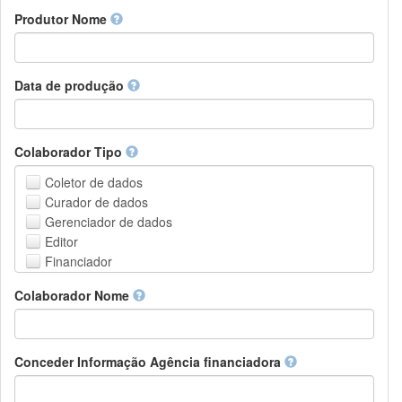
Amharic
urn
Produtor Nome
Arabic
DASH-NRS
Aragonese
Armenian
Assamese
Data de produção
Avaric
Avestan
Aymara
Colaborador Tipo
Azerbaijani
Bambara
Coletor de dados
Bashkir
Curador de dados
Basque
Gerenciador de dados
Belarusian
Editor
Bengali, Bangla
Financiador
Bihari
Instituição de Hospedagem
Colaborador Nome
Bislama
Líder do projeto
Bosnian
Gerente de projetos
Breton
Membro do projeto
Bulgarian
Pessoa Relacionada
Conceder Informação Agência financiadora
Burmese
Pesquisador
Catalan,Valencian
Grupo de Pesquisa