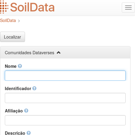
Ir
Alt
para
na
o
SoilData
>
conteúdo
principal
Localizar
Comunidades Dataverses
Nome
Identificador
Afiliação
Descrição