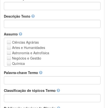
Descrição Texto
Assunto
Ciências Agrárias
Artes e Humanidades
Astronomia e Astrofísica
Negócios e Gestão
Química
Computação e Ciência da Informação
Palavra-chave Termo
Ciências da Terra e do meio ambiente
Engenharia
Direito
Ciências matemáticas
Classificação de tópicos Termo
Medicina, Saúde e Ciências da Vida
Física
Ciências Sociais