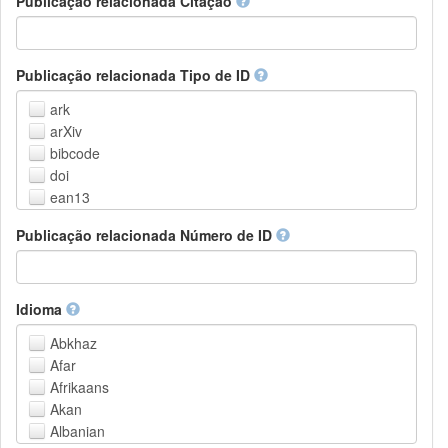
Publicação relacionada Citação
Outros
Publicação relacionada Tipo de ID
ark
arXiv
bibcode
doi
ean13
eissn
Publicação relacionada Número de ID
handle
isbn
issn
istc
Idioma
lissn
Abkhaz
lsid
Afar
pmid
Afrikaans
purl
Akan
upc
Albanian
url