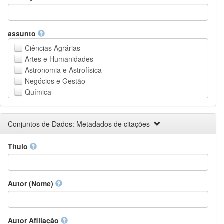
assunto
Ciências Agrárias
Artes e Humanidades
Astronomia e Astrofísica
Negócios e Gestão
Química
Computação e Ciência da Informação
Ciências da Terra e do meio ambiente
Conjuntos de Dados: Metadados de citações
Engenharia
Direito
Título
Ciências matemáticas
Medicina, Saúde e Ciências da Vida
Física
Ciências Sociais
Autor (Nome)
Outros
Autor Afiliação