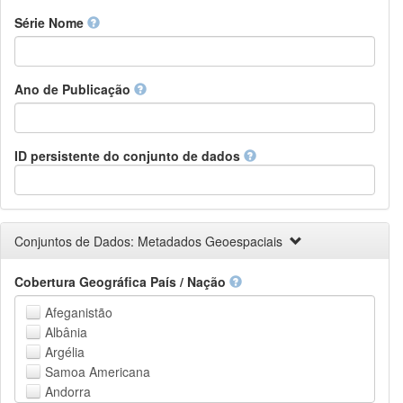
Finnish
Série Nome
French
Fula, Fulah, Pulaar, Pular
Galician
Ano de Publicação
Georgian
German
Greek (modern)
Guaraní
ID persistente do conjunto de dados
Gujarati
Haitian, Haitian Creole
Hausa
Hebrew (modern)
Conjuntos de Dados: Metadados Geoespaciais
Herero
Hindi
Cobertura Geográfica País / Nação
Hiri Motu
Hungarian
Afeganistão
Interlingua
Albânia
Indonesian
Argélia
Interlingue
Samoa Americana
Irish
Andorra