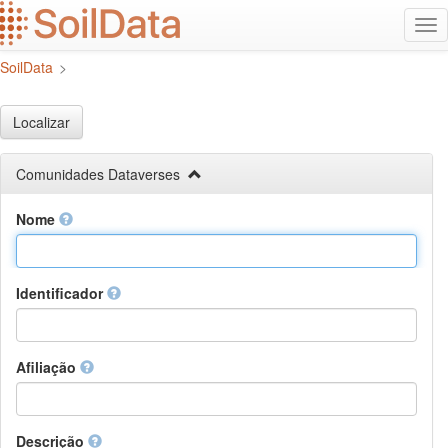
Ir
Alt
para
na
o
SoilData
>
conteúdo
principal
Localizar
Comunidades Dataverses
Nome
Identificador
Afiliação
Descrição