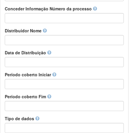
Chamorro
Detentor de direitos
Conceder Informação Número da processo
Chechen
Patrocinador
Chichewa, Chewa, Nyanja
Supervisor
Chinese
Líder do pacote de trabalho
Distribuidor Nome
Chuvash
Outros
Cornish
Corsican
Cree
Data de Distribuição
Croatian
Czech
Danish
Período coberto Iniciar
Divehi, Dhivehi, Maldivian
Dutch
Dzongkha
Período coberto Fim
English
Esperanto
Estonian
Ewe
Tipo de dados
Faroese
Fijian