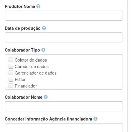
Amharic
urn
Produtor Nome
Arabic
DASH-NRS
Aragonese
Armenian
Assamese
Data de produção
Avaric
Avestan
Aymara
Colaborador Tipo
Azerbaijani
Bambara
Coletor de dados
Bashkir
Curador de dados
Basque
Gerenciador de dados
Belarusian
Editor
Bengali, Bangla
Financiador
Bihari
Instituição de Hospedagem
Colaborador Nome
Bislama
Líder do projeto
Bosnian
Gerente de projetos
Breton
Membro do projeto
Bulgarian
Pessoa Relacionada
Conceder Informação Agência financiadora
Burmese
Pesquisador
Catalan,Valencian
Grupo de Pesquisa