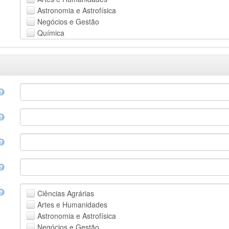
Astronomia e Astrofísica
Negócios e Gestão
Química
Computação e Ciência da Informação
Ciências da Terra e do meio ambiente
Engenharia
Direito
Ciências matemáticas
Medicina, Saúde e Ciências da Vida
Física
Ciências Sociais
Outros
Ciências Agrárias
Artes e Humanidades
Astronomia e Astrofísica
Negócios e Gestão