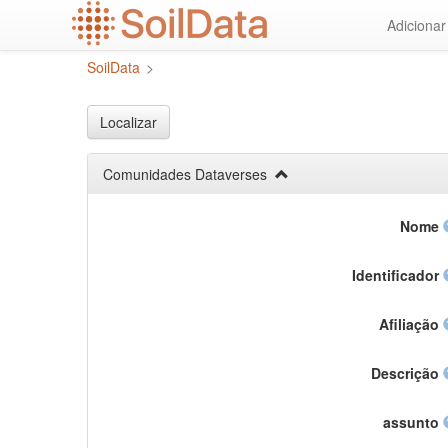
Ir
Adiciona
para
o
SoilData
>
conteúdo
principal
Localizar
Comunidades Dataverses
Nome
Identificador
Afiliação
Descrição
assunto