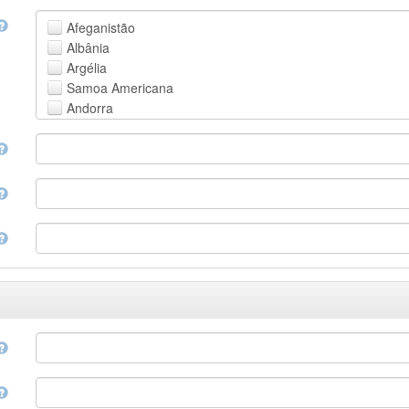
Faroese
Afeganistão
Fijian
Albânia
Finnish
Argélia
French
Samoa Americana
Fula, Fulah, Pulaar, Pular
Andorra
Galician
Angola
Georgian
Anguila
German
Antártica
Greek (modern)
Antígua e Barbuda
Guaraní
Argentina
Gujarati
Armênia
Haitian, Haitian Creole
Aruba
Hausa
Austrália
Hebrew (modern)
Áustria
Herero
Azerbaijão
Hindi
Bahamas
Hiri Motu
Bahrain
Hungarian
Bangladesh
Interlingua
Barbados
Indonesian