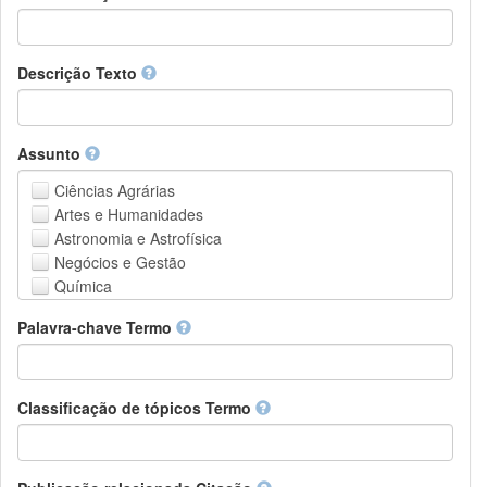
Descrição Texto
Assunto
Ciências Agrárias
Artes e Humanidades
Astronomia e Astrofísica
Negócios e Gestão
Química
Computação e Ciência da Informação
Palavra-chave Termo
Ciências da Terra e do meio ambiente
Engenharia
Direito
Ciências matemáticas
Classificação de tópicos Termo
Medicina, Saúde e Ciências da Vida
Física
Ciências Sociais