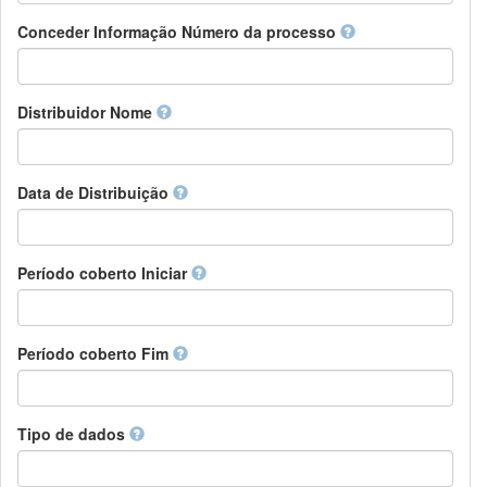
Chamorro
Detentor de direitos
Conceder Informação Número da processo
Chechen
Patrocinador
Chichewa, Chewa, Nyanja
Supervisor
Chinese
Líder do pacote de trabalho
Distribuidor Nome
Chuvash
Outros
Cornish
Corsican
Cree
Data de Distribuição
Croatian
Czech
Danish
Período coberto Iniciar
Divehi, Dhivehi, Maldivian
Dutch
Dzongkha
Período coberto Fim
English
Esperanto
Estonian
Ewe
Tipo de dados
Faroese
Fijian