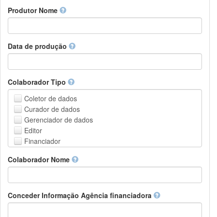
Amharic
urn
Produtor Nome
Arabic
DASH-NRS
Aragonese
Armenian
Assamese
Data de produção
Avaric
Avestan
Aymara
Colaborador Tipo
Azerbaijani
Bambara
Coletor de dados
Bashkir
Curador de dados
Basque
Gerenciador de dados
Belarusian
Editor
Bengali, Bangla
Financiador
Bihari
Instituição de Hospedagem
Colaborador Nome
Bislama
Líder do projeto
Bosnian
Gerente de projetos
Breton
Membro do projeto
Bulgarian
Pessoa Relacionada
Conceder Informação Agência financiadora
Burmese
Pesquisador
Catalan,Valencian
Grupo de Pesquisa