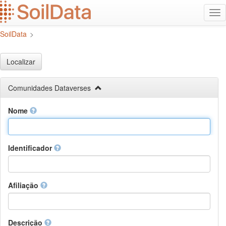
Ir
Alt
para
na
o
SoilData
>
conteúdo
principal
Localizar
Comunidades Dataverses
Nome
Identificador
Afiliação
Descrição