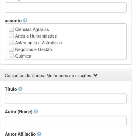
assunto
Ciências Agrárias
Artes e Humanidades
Astronomia e Astrofísica
Negócios e Gestão
Química
Computação e Ciência da Informação
Ciências da Terra e do meio ambiente
Conjuntos de Dados: Metadados de citações
Engenharia
Direito
Título
Ciências matemáticas
Medicina, Saúde e Ciências da Vida
Física
Ciências Sociais
Autor (Nome)
Outros
Autor Afiliação