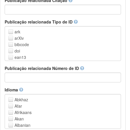
Publicação relacionada Citação
Outros
Publicação relacionada Tipo de ID
ark
arXiv
bibcode
doi
ean13
eissn
Publicação relacionada Número de ID
handle
isbn
issn
istc
Idioma
lissn
Abkhaz
lsid
Afar
pmid
Afrikaans
purl
Akan
upc
Albanian
url