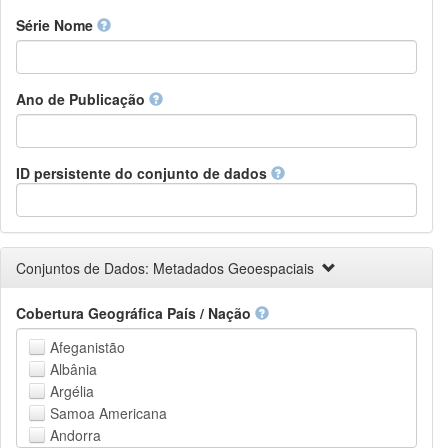
Finnish
Série Nome
French
Fula, Fulah, Pulaar, Pular
Galician
Ano de Publicação
Georgian
German
Greek (modern)
Guaraní
ID persistente do conjunto de dados
Gujarati
Haitian, Haitian Creole
Hausa
Hebrew (modern)
Conjuntos de Dados: Metadados Geoespaciais
Herero
Hindi
Cobertura Geográfica País / Nação
Hiri Motu
Hungarian
Afeganistão
Interlingua
Albânia
Indonesian
Argélia
Interlingue
Samoa Americana
Irish
Andorra