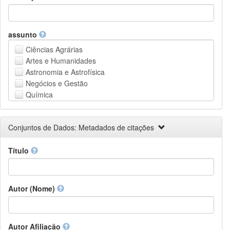
assunto
Ciências Agrárias
Artes e Humanidades
Astronomia e Astrofísica
Negócios e Gestão
Química
Computação e Ciência da Informação
Ciências da Terra e do meio ambiente
Conjuntos de Dados: Metadados de citações
Engenharia
Direito
Título
Ciências matemáticas
Medicina, Saúde e Ciências da Vida
Física
Ciências Sociais
Autor (Nome)
Outros
Autor Afiliação