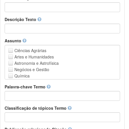
Descrição Texto
Assunto
Ciências Agrárias
Artes e Humanidades
Astronomia e Astrofísica
Negócios e Gestão
Química
Computação e Ciência da Informação
Palavra-chave Termo
Ciências da Terra e do meio ambiente
Engenharia
Direito
Ciências matemáticas
Classificação de tópicos Termo
Medicina, Saúde e Ciências da Vida
Física
Ciências Sociais