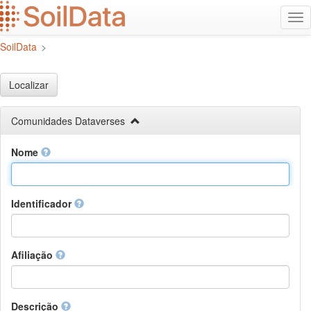
Ir
Alt
para
na
o
SoilData
>
conteúdo
principal
Localizar
Comunidades Dataverses
Nome
Identificador
Afiliação
Descrição