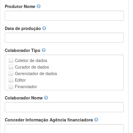
Amharic
urn
Produtor Nome
Arabic
DASH-NRS
Aragonese
Armenian
Assamese
Data de produção
Avaric
Avestan
Aymara
Colaborador Tipo
Azerbaijani
Bambara
Coletor de dados
Bashkir
Curador de dados
Basque
Gerenciador de dados
Belarusian
Editor
Bengali, Bangla
Financiador
Bihari
Instituição de Hospedagem
Colaborador Nome
Bislama
Líder do projeto
Bosnian
Gerente de projetos
Breton
Membro do projeto
Bulgarian
Pessoa Relacionada
Conceder Informação Agência financiadora
Burmese
Pesquisador
Catalan,Valencian
Grupo de Pesquisa