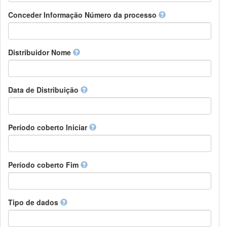
Chamorro
Detentor de direitos
Conceder Informação Número da processo
Chechen
Patrocinador
Chichewa, Chewa, Nyanja
Supervisor
Chinese
Líder do pacote de trabalho
Distribuidor Nome
Chuvash
Outros
Cornish
Corsican
Cree
Data de Distribuição
Croatian
Czech
Danish
Período coberto Iniciar
Divehi, Dhivehi, Maldivian
Dutch
Dzongkha
Período coberto Fim
English
Esperanto
Estonian
Ewe
Tipo de dados
Faroese
Fijian