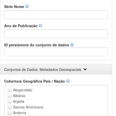
Finnish
Série Nome
French
Fula, Fulah, Pulaar, Pular
Galician
Ano de Publicação
Georgian
German
Greek (modern)
Guaraní
ID persistente do conjunto de dados
Gujarati
Haitian, Haitian Creole
Hausa
Hebrew (modern)
Conjuntos de Dados: Metadados Geoespaciais
Herero
Hindi
Cobertura Geográfica País / Nação
Hiri Motu
Hungarian
Afeganistão
Interlingua
Albânia
Indonesian
Argélia
Interlingue
Samoa Americana
Irish
Andorra