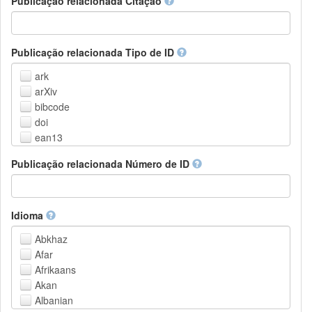
Publicação relacionada Citação
Outros
Publicação relacionada Tipo de ID
ark
arXiv
bibcode
doi
ean13
eissn
Publicação relacionada Número de ID
handle
isbn
issn
istc
Idioma
lissn
Abkhaz
lsid
Afar
pmid
Afrikaans
purl
Akan
upc
Albanian
url