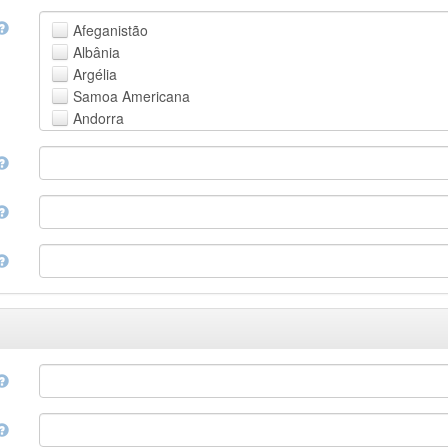
Faroese
Afeganistão
Fijian
Albânia
Finnish
Argélia
French
Samoa Americana
Fula, Fulah, Pulaar, Pular
Andorra
Galician
Angola
Georgian
Anguila
German
Antártica
Greek (modern)
Antígua e Barbuda
Guaraní
Argentina
Gujarati
Armênia
Haitian, Haitian Creole
Aruba
Hausa
Austrália
Hebrew (modern)
Áustria
Herero
Azerbaijão
Hindi
Bahamas
Hiri Motu
Bahrain
Hungarian
Bangladesh
Interlingua
Barbados
Indonesian