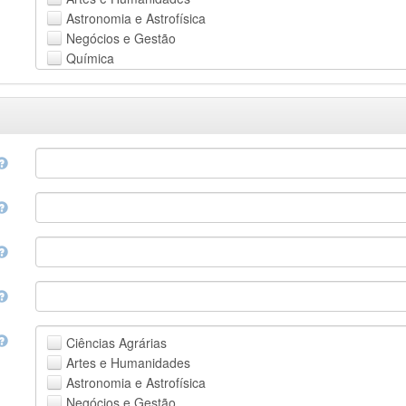
Astronomia e Astrofísica
Negócios e Gestão
Química
Computação e Ciência da Informação
Ciências da Terra e do meio ambiente
Engenharia
Direito
Ciências matemáticas
Medicina, Saúde e Ciências da Vida
Física
Ciências Sociais
Outros
Ciências Agrárias
Artes e Humanidades
Astronomia e Astrofísica
Negócios e Gestão