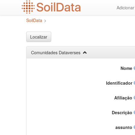
Ir
Adiciona
para
o
SoilData
>
conteúdo
principal
Localizar
Comunidades Dataverses
Nome
Identificador
Afiliação
Descrição
assunto