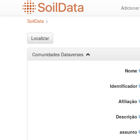
Ir
Adiciona
para
o
SoilData
>
conteúdo
principal
Localizar
Comunidades Dataverses
Nome
Identificador
Afiliação
Descrição
assunto