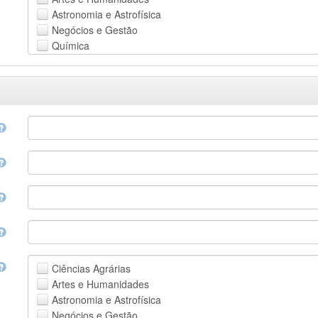
Astronomia e Astrofísica
Negócios e Gestão
Química
Computação e Ciência da Informação
Ciências da Terra e do meio ambiente
Engenharia
Direito
Ciências matemáticas
Medicina, Saúde e Ciências da Vida
Física
Ciências Sociais
Outros
Ciências Agrárias
Artes e Humanidades
Astronomia e Astrofísica
Negócios e Gestão