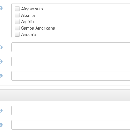
Faroese
Afeganistão
Fijian
Albânia
Finnish
Argélia
French
Samoa Americana
Fula, Fulah, Pulaar, Pular
Andorra
Galician
Angola
Georgian
Anguila
German
Antártica
Greek (modern)
Antígua e Barbuda
Guaraní
Argentina
Gujarati
Armênia
Haitian, Haitian Creole
Aruba
Hausa
Austrália
Hebrew (modern)
Áustria
Herero
Azerbaijão
Hindi
Bahamas
Hiri Motu
Bahrain
Hungarian
Bangladesh
Interlingua
Barbados
Indonesian