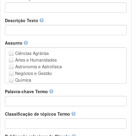
Descrição Texto
Assunto
Ciências Agrárias
Artes e Humanidades
Astronomia e Astrofísica
Negócios e Gestão
Química
Computação e Ciência da Informação
Palavra-chave Termo
Ciências da Terra e do meio ambiente
Engenharia
Direito
Ciências matemáticas
Classificação de tópicos Termo
Medicina, Saúde e Ciências da Vida
Física
Ciências Sociais