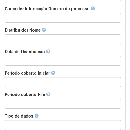
Chamorro
Detentor de direitos
Conceder Informação Número da processo
Chechen
Patrocinador
Chichewa, Chewa, Nyanja
Supervisor
Chinese
Líder do pacote de trabalho
Distribuidor Nome
Chuvash
Outros
Cornish
Corsican
Cree
Data de Distribuição
Croatian
Czech
Danish
Período coberto Iniciar
Divehi, Dhivehi, Maldivian
Dutch
Dzongkha
Período coberto Fim
English
Esperanto
Estonian
Ewe
Tipo de dados
Faroese
Fijian