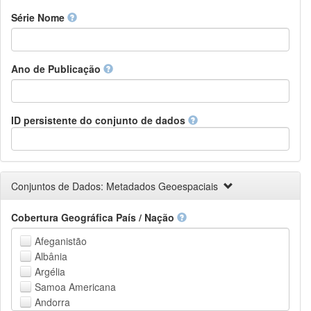
Finnish
Série Nome
French
Fula, Fulah, Pulaar, Pular
Galician
Ano de Publicação
Georgian
German
Greek (modern)
Guaraní
ID persistente do conjunto de dados
Gujarati
Haitian, Haitian Creole
Hausa
Hebrew (modern)
Conjuntos de Dados: Metadados Geoespaciais
Herero
Hindi
Cobertura Geográfica País / Nação
Hiri Motu
Hungarian
Afeganistão
Interlingua
Albânia
Indonesian
Argélia
Interlingue
Samoa Americana
Irish
Andorra