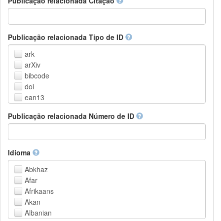
Publicação relacionada Citação
Outros
Publicação relacionada Tipo de ID
ark
arXiv
bibcode
doi
ean13
eissn
Publicação relacionada Número de ID
handle
isbn
issn
istc
Idioma
lissn
Abkhaz
lsid
Afar
pmid
Afrikaans
purl
Akan
upc
Albanian
url