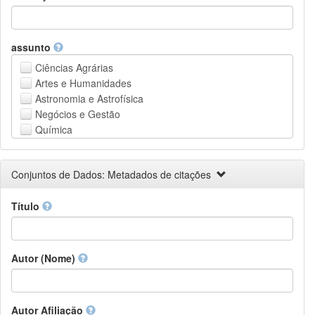
assunto
Ciências Agrárias
Artes e Humanidades
Astronomia e Astrofísica
Negócios e Gestão
Química
Computação e Ciência da Informação
Ciências da Terra e do meio ambiente
Conjuntos de Dados: Metadados de citações
Engenharia
Direito
Título
Ciências matemáticas
Medicina, Saúde e Ciências da Vida
Física
Ciências Sociais
Autor (Nome)
Outros
Autor Afiliação