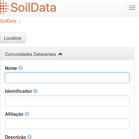
Ir
Alt
para
na
o
SoilData
>
conteúdo
principal
Localizar
Comunidades Dataverses
Nome
Identificador
Afiliação
Descrição