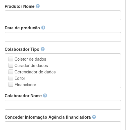
Amharic
urn
Produtor Nome
Arabic
DASH-NRS
Aragonese
Armenian
Assamese
Data de produção
Avaric
Avestan
Aymara
Colaborador Tipo
Azerbaijani
Bambara
Coletor de dados
Bashkir
Curador de dados
Basque
Gerenciador de dados
Belarusian
Editor
Bengali, Bangla
Financiador
Bihari
Instituição de Hospedagem
Colaborador Nome
Bislama
Líder do projeto
Bosnian
Gerente de projetos
Breton
Membro do projeto
Bulgarian
Pessoa Relacionada
Conceder Informação Agência financiadora
Burmese
Pesquisador
Catalan,Valencian
Grupo de Pesquisa