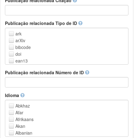
Publicação relacionada Citação
Outros
Publicação relacionada Tipo de ID
ark
arXiv
bibcode
doi
ean13
eissn
Publicação relacionada Número de ID
handle
isbn
issn
istc
Idioma
lissn
Abkhaz
lsid
Afar
pmid
Afrikaans
purl
Akan
upc
Albanian
url