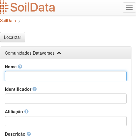
Ir
Alt
para
na
o
SoilData
>
conteúdo
principal
Localizar
Comunidades Dataverses
Nome
Identificador
Afiliação
Descrição