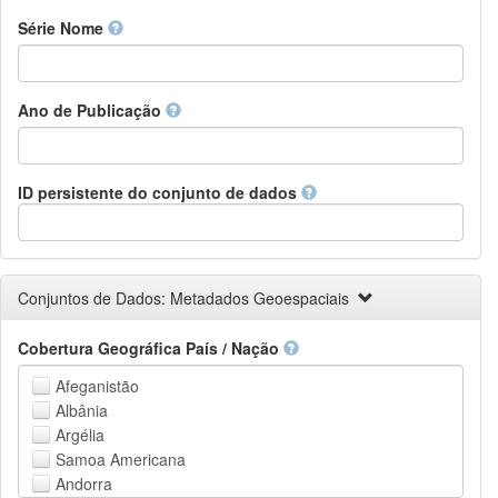
Finnish
Série Nome
French
Fula, Fulah, Pulaar, Pular
Galician
Ano de Publicação
Georgian
German
Greek (modern)
Guaraní
ID persistente do conjunto de dados
Gujarati
Haitian, Haitian Creole
Hausa
Hebrew (modern)
Conjuntos de Dados: Metadados Geoespaciais
Herero
Hindi
Cobertura Geográfica País / Nação
Hiri Motu
Hungarian
Afeganistão
Interlingua
Albânia
Indonesian
Argélia
Interlingue
Samoa Americana
Irish
Andorra