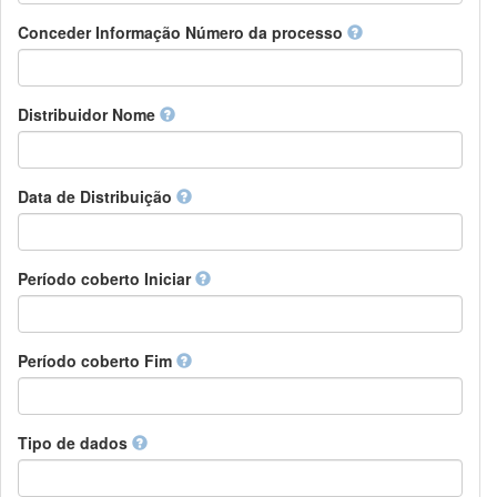
Chamorro
Detentor de direitos
Conceder Informação Número da processo
Chechen
Patrocinador
Chichewa, Chewa, Nyanja
Supervisor
Chinese
Líder do pacote de trabalho
Distribuidor Nome
Chuvash
Outros
Cornish
Corsican
Cree
Data de Distribuição
Croatian
Czech
Danish
Período coberto Iniciar
Divehi, Dhivehi, Maldivian
Dutch
Dzongkha
Período coberto Fim
English
Esperanto
Estonian
Ewe
Tipo de dados
Faroese
Fijian