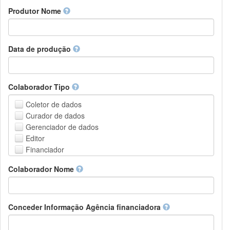
Amharic
urn
Produtor Nome
Arabic
DASH-NRS
Aragonese
Armenian
Assamese
Data de produção
Avaric
Avestan
Aymara
Colaborador Tipo
Azerbaijani
Bambara
Coletor de dados
Bashkir
Curador de dados
Basque
Gerenciador de dados
Belarusian
Editor
Bengali, Bangla
Financiador
Bihari
Instituição de Hospedagem
Colaborador Nome
Bislama
Líder do projeto
Bosnian
Gerente de projetos
Breton
Membro do projeto
Bulgarian
Pessoa Relacionada
Conceder Informação Agência financiadora
Burmese
Pesquisador
Catalan,Valencian
Grupo de Pesquisa