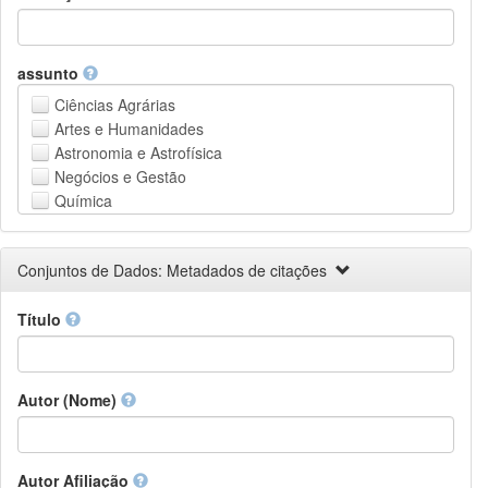
assunto
Ciências Agrárias
Artes e Humanidades
Astronomia e Astrofísica
Negócios e Gestão
Química
Computação e Ciência da Informação
Ciências da Terra e do meio ambiente
Conjuntos de Dados: Metadados de citações
Engenharia
Direito
Título
Ciências matemáticas
Medicina, Saúde e Ciências da Vida
Física
Ciências Sociais
Autor (Nome)
Outros
Autor Afiliação