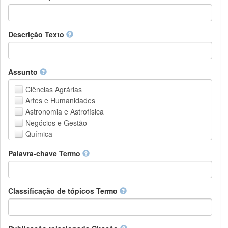
Descrição Texto
Assunto
Ciências Agrárias
Artes e Humanidades
Astronomia e Astrofísica
Negócios e Gestão
Química
Computação e Ciência da Informação
Palavra-chave Termo
Ciências da Terra e do meio ambiente
Engenharia
Direito
Ciências matemáticas
Classificação de tópicos Termo
Medicina, Saúde e Ciências da Vida
Física
Ciências Sociais