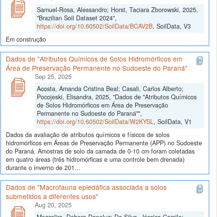
Samuel-Rosa, Alessandro; Horst, Taciara Zborowski, 2025,
"Brazilian Soil Dataset 2024",
https://doi.org/10.60502/SoilData/BCAV2B
, SoilData, V3
Em construção
Dados de "Atributos Químicos de Solos Hidromórficos em
Área de Preservação Permanente no Sudoeste do Paraná"
Sep 25, 2025
Acosta, Amanda Cristina Beal; Casali, Carlos Alberto;
Pocojeski, Elisandra, 2025, "Dados de "Atributos Químicos
de Solos Hidromórficos em Área de Preservação
Permanente no Sudoeste do Paraná"",
https://doi.org/10.60502/SoilData/W2KYSL
, SoilData, V1
Dados da avaliação de atributos químicos e físicos de solos
hidromórficos em Áreas de Preservação Permanente (APP) no Sudoeste
do Paraná. Amostras de solo da camada de 0-10 cm foram coletadas
em quatro áreas (três hidromórficas e uma controle bem drenada)
durante o inverno de 201...
Dados de "Macrofauna epiedáfica associada a solos
submetidos a diferentes usos"
Aug 20, 2025
Mezzalira, Debora Daneluz; Da Silva, Jéssica Camile;