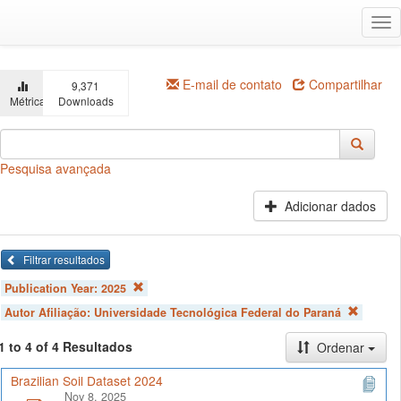
Ir
Alt
para
na
o
conteúdo
principal
E-mail de contato
Compartilhar
9,371
Métricas
Downloads
Pesquisa avançada
Adicionar dados
Filtrar resultados
Publication Year:
2025
Autor Afiliação:
Universidade Tecnológica Federal do Paraná
1 to 4 of 4 Resultados
Ordenar
Brazilian Soil Dataset 2024
Nov 8, 2025