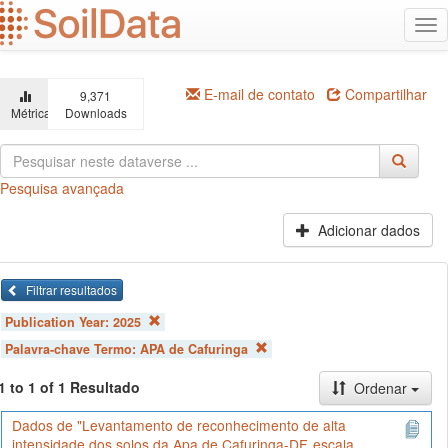
Ir
Alt
para
na
o
conteúdo
principal
E-mail de contato
Compartilhar
9,371
Métricas
Downloads
Pesquisa avançada
Adicionar dados
Filtrar resultados
Publication Year:
2025
Palavra-chave Termo:
APA de Cafuringa
1 to 1 of 1 Resultado
Ordenar
Dados de "Levantamento de reconhecimento de alta
intensidade dos solos da Apa de Cafuringa-DF, escala