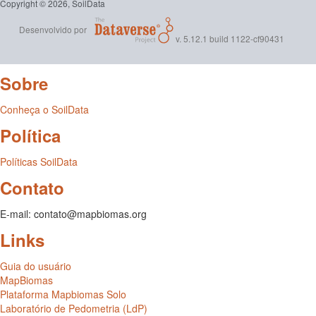
Copyright © 2026, SoilData
Desenvolvido por
v. 5.12.1 build 1122-cf90431
Sobre
Conheça o SoilData
Política
Políticas SoilData
Contato
E-mail: contato@mapbiomas.org
Links
Guia do usuário
MapBiomas
Plataforma Mapbiomas Solo
Laboratório de Pedometria (LdP)