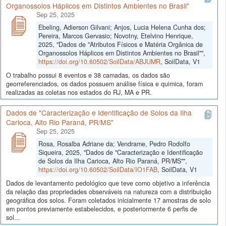
Organossolos Háplicos em Distintos Ambientes no Brasil"
Sep 25, 2025
Ebeling, Adierson Gilvani; Anjos, Lucia Helena Cunha dos;
Pereira, Marcos Gervasio; Novotny, Etelvino Henrique,
2025, "Dados de "Atributos Físicos e Matéria Orgânica de
Organossolos Háplicos em Distintos Ambientes no Brasil"",
https://doi.org/10.60502/SoilData/ABJUMR
, SoilData, V1
O trabalho possui 8 eventos e 38 camadas, os dados são
georreferenciados, os dados possuem análise física e quimica, foram
realizadas as coletas nos estados do RJ, MA e PR.
Dados de "Caracterização e Identificação de Solos da Ilha
Carioca, Alto Rio Paraná, PR/MS"
Sep 25, 2025
Rosa, Rosalba Adriane da; Vendrame, Pedro Rodolfo
Siqueira, 2025, "Dados de "Caracterização e Identificação
de Solos da Ilha Carioca, Alto Rio Paraná, PR/MS"",
https://doi.org/10.60502/SoilData/IO1FAB
, SoilData, V1
Dados de levantamento pedológico que teve como objetivo a inferência
da relação das propriedades observáveis na natureza com a distribuição
geográfica dos solos. Foram coletados inicialmente 17 amostras de solo
em pontos previamente estabelecidos, e posteriormente 6 perfis de
sol...