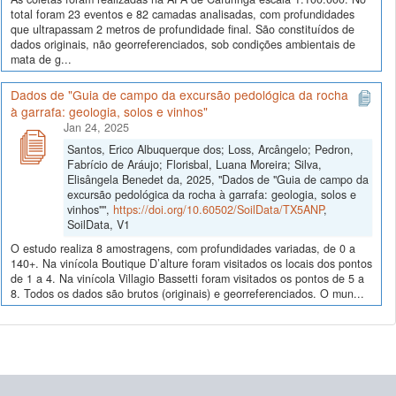
total foram 23 eventos e 82 camadas analisadas, com profundidades
que ultrapassam 2 metros de profundidade final. São constituídos de
dados originais, não georreferenciados, sob condições ambientais de
mata de g...
Dados de "Guia de campo da excursão pedológica da rocha
à garrafa: geologia, solos e vinhos"
Jan 24, 2025
Santos, Erico Albuquerque dos; Loss, Arcângelo; Pedron,
Fabrício de Aráujo; Florisbal, Luana Moreira; Silva,
Elisângela Benedet da, 2025, "Dados de "Guia de campo da
excursão pedológica da rocha à garrafa: geologia, solos e
vinhos"",
https://doi.org/10.60502/SoilData/TX5ANP
,
SoilData, V1
O estudo realiza 8 amostragens, com profundidades variadas, de 0 a
140+. Na vinícola Boutique D’alture foram visitados os locais dos pontos
de 1 a 4. Na vinícola Villagio Bassetti foram visitados os pontos de 5 a
8. Todos os dados são brutos (originais) e georreferenciados. O mun...