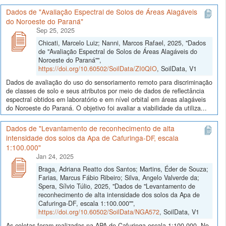
Dados de "Avaliação Espectral de Solos de Áreas Alagáveis
do Noroeste do Paraná"
Sep 25, 2025
Chicati, Marcelo Luiz; Nanni, Marcos Rafael, 2025, "Dados
de "Avaliação Espectral de Solos de Áreas Alagáveis do
Noroeste do Paraná"",
https://doi.org/10.60502/SoilData/ZI0QIO
, SoilData, V1
Dados de avaliação do uso do sensoriamento remoto para discriminação
de classes de solo e seus atributos por meio de dados de reflectância
espectral obtidos em laboratório e em nível orbital em áreas alagáveis
do Noroeste do Paraná. O objetivo foi avaliar a viabilidade da utiliza...
Dados de "Levantamento de reconhecimento de alta
intensidade dos solos da Apa de Cafuringa-DF, escala
1:100.000"
Jan 24, 2025
Braga, Adriana Reatto dos Santos; Martins, Éder de Souza;
Farias, Marcus Fábio Ribeiro; Silva, Angelo Valverde da;
Spera, Sílvio Túlio, 2025, "Dados de "Levantamento de
reconhecimento de alta intensidade dos solos da Apa de
Cafuringa-DF, escala 1:100.000"",
https://doi.org/10.60502/SoilData/NGA572
, SoilData, V1
As coletas foram realizadas na APA de Cafuringa escala 1:100.000. No