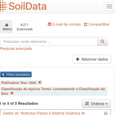
Ir
Alt
para
na
o
conteúdo
principal
E-mail de contato
Compartilhar
9,371
Métricas
Downloads
Pesquisa avançada
Adicionar dados
Filtrar resultados
Publication Year:
2025
Classificação de tópicos Termo:
Levantamento e Classificação do
Solo
1 to 5 of 5 Resultados
Ordenar
Dados de "Atributos Físicos e Matéria Orgânica de