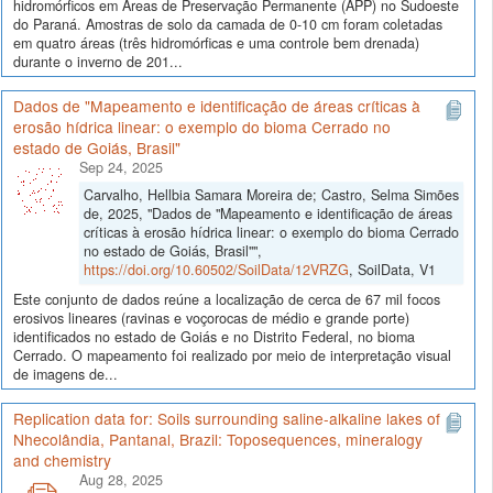
hidromórficos em Áreas de Preservação Permanente (APP) no Sudoeste
do Paraná. Amostras de solo da camada de 0-10 cm foram coletadas
em quatro áreas (três hidromórficas e uma controle bem drenada)
durante o inverno de 201...
Dados de "Mapeamento e identificação de áreas críticas à
erosão hídrica linear: o exemplo do bioma Cerrado no
estado de Goiás, Brasil"
Sep 24, 2025
Carvalho, Hellbia Samara Moreira de; Castro, Selma Simões
de, 2025, "Dados de "Mapeamento e identificação de áreas
críticas à erosão hídrica linear: o exemplo do bioma Cerrado
no estado de Goiás, Brasil"",
https://doi.org/10.60502/SoilData/12VRZG
, SoilData, V1
Este conjunto de dados reúne a localização de cerca de 67 mil focos
erosivos lineares (ravinas e voçorocas de médio e grande porte)
identificados no estado de Goiás e no Distrito Federal, no bioma
Cerrado. O mapeamento foi realizado por meio de interpretação visual
de imagens de...
Replication data for: Soils surrounding saline-alkaline lakes of
Nhecolândia, Pantanal, Brazil: Toposequences, mineralogy
and chemistry
Aug 28, 2025