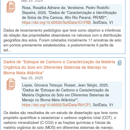
Sep 25, 2025
Rosa, Rosalba Adriane da; Vendrame, Pedro Rodolfo
Siqueira, 2025, "Dados de "Caracterização e Identificação
de Solos da Ilha Carioca, Alto Rio Paraná, PR/MS"",
https://doi.org/10.60502/SoilData/IO1FAB
, SoilData, V1
Dados de levantamento pedológico que teve como objetivo a inferência
da relação das propriedades observáveis na natureza com a distribuição
geográfica dos solos. Foram coletados inicialmente 17 amostras de solo
em pontos previamente estabelecidos, e posteriormente 6 perfis de
sol...
Dados de "Estoque de Carbono e Caracterização da Matéria
Orgânica do Solo em Diferentes Sistemas de Manejo no
Bioma Mata Atlântica"
Sep 25, 2025
Lopes, Giovana Tetsuya; Rosset, Jean Sérgio, 2025,
"Dados de "Estoque de Carbono e Caracterização da
Matéria Orgânica do Solo em Diferentes Sistemas de
Manejo no Bioma Mata Atlântica"",
https://doi.org/10.60502/SoilData/R91CFI
, SoilData, V1
Os dados são resultados de um estudo de dissertação que teve como
propósito quantificar e caracterizar o carbono orgânico total (COT), o
carbono mineralizável (C-CO2) e as frações químicas e físicas da
matéria orgânica do solo (MOS) em diferentes sistemas de manejo,