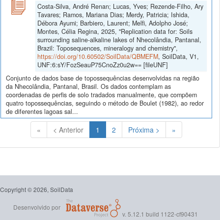
Costa-Silva, André Renan; Lucas, Yves; Rezende-Filho, Ary
Tavares; Ramos, Mariana Dias; Merdy, Patricia; Ishida,
Débora Ayumi; Barbiero, Laurent; Melfi, Adolpho José;
Montes, Célia Regina, 2025, "Replication data for: Soils
surrounding saline-alkaline lakes of Nhecolândia, Pantanal,
Brazil: Toposequences, mineralogy and chemistry",
https://doi.org/10.60502/SoilData/QBMEFM
, SoilData, V1,
UNF:6:sY/FozSeauP75CnoZz0u2w== [fileUNF]
Conjunto de dados base de topossequências desenvolvidas na região
da Nhecolândia, Pantanal, Brasil. Os dados contemplam as
coordenadas de perfis de solo tradados manualmente, que compõem
quatro topossequências, seguindo o método de Boulet (1982), ao redor
de diferentes lagoas sal...
(Atual)
«
< Anterior
1
2
Próxima >
»
Copyright © 2026, SoilData
Desenvolvido por
v. 5.12.1 build 1122-cf90431