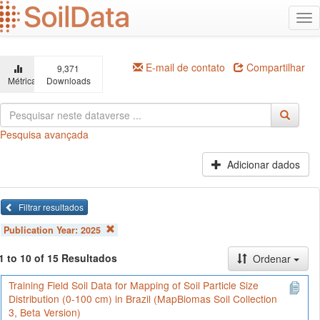
Ir
Alt
para
na
o
conteúdo
principal
E-mail de contato
Compartilhar
9,371
Métricas
Downloads
Pesquisa avançada
Adicionar dados
Filtrar resultados
Publication Year:
2025
1 to 10 of 15 Resultados
Ordenar
Training Field Soil Data for Mapping of Soil Particle Size
Distribution (0-100 cm) in Brazil (MapBiomas Soil Collection
3, Beta Version)