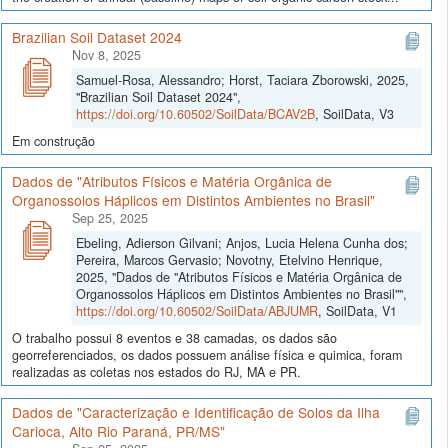
Brazilian Soil Dataset 2024
Nov 8, 2025
Samuel-Rosa, Alessandro; Horst, Taciara Zborowski, 2025,
"Brazilian Soil Dataset 2024",
https://doi.org/10.60502/SoilData/BCAV2B
, SoilData, V3
Em construção
Dados de "Atributos Físicos e Matéria Orgânica de
Organossolos Háplicos em Distintos Ambientes no Brasil"
Sep 25, 2025
Ebeling, Adierson Gilvani; Anjos, Lucia Helena Cunha dos;
Pereira, Marcos Gervasio; Novotny, Etelvino Henrique,
2025, "Dados de "Atributos Físicos e Matéria Orgânica de
Organossolos Háplicos em Distintos Ambientes no Brasil"",
https://doi.org/10.60502/SoilData/ABJUMR
, SoilData, V1
O trabalho possui 8 eventos e 38 camadas, os dados são
georreferenciados, os dados possuem análise física e quimica, foram
realizadas as coletas nos estados do RJ, MA e PR.
Dados de "Caracterização e Identificação de Solos da Ilha
Carioca, Alto Rio Paraná, PR/MS"