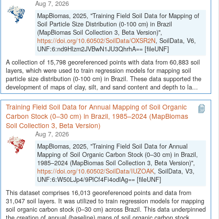
Aug 7, 2026
MapBiomas, 2025, "Training Field Soil Data for Mapping of
Soil Particle Size Distribution (0-100 cm) in Brazil
(MapBiomas Soil Collection 3, Beta Version)",
https://doi.org/10.60502/SoilData/OXSR2N
, SoilData, V6,
UNF:6:nd9Hlzm2JVBwN1JU3QhrhA== [fileUNF]
A collection of 15,798 georeferenced points with data from 60,883 soil
layers, which were used to train regression models for mapping soil
particle size distribution (0-100 cm) in Brazil. These data supported the
development of maps of clay, silt, and sand content and depth to la...
Training Field Soil Data for Annual Mapping of Soil Organic
Carbon Stock (0–30 cm) in Brazil, 1985–2024 (MapBiomas
Soil Collection 3, Beta Version)
Aug 7, 2026
MapBiomas, 2025, "Training Field Soil Data for Annual
Mapping of Soil Organic Carbon Stock (0–30 cm) in Brazil,
1985–2024 (MapBiomas Soil Collection 3, Beta Version)",
https://doi.org/10.60502/SoilData/IUZOAK
, SoilData, V3,
UNF:6:W50LJp4/9PlCf4Fi4odlAg== [fileUNF]
This dataset comprises 16,013 georeferenced points and data from
31,047 soil layers. It was utilized to train regression models for mapping
soil organic carbon stock (0–30 cm) across Brazil. This data underpinned
the creation of annual (baseline) maps of soil organic carbon stock...