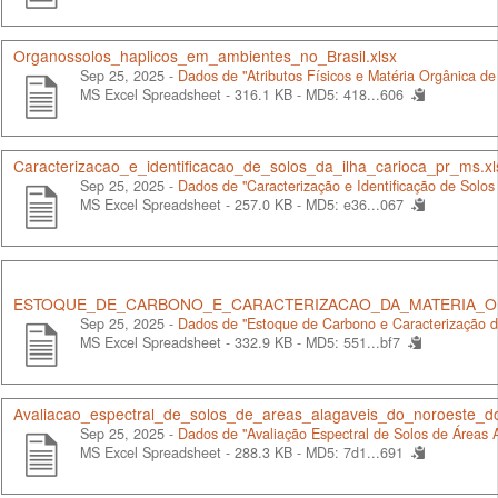
Organossolos_haplicos_em_ambientes_no_Brasil.xlsx
Sep 25, 2025 -
Dados de "Atributos Físicos e Matéria Orgânica de
MS Excel Spreadsheet - 316.1 KB -
MD5: 418...606
Caracterizacao_e_identificacao_de_solos_da_ilha_carioca_pr_ms.xl
Sep 25, 2025 -
Dados de "Caracterização e Identificação de Solos
MS Excel Spreadsheet - 257.0 KB -
MD5: e36...067
ESTOQUE_DE_CARBONO_E_CARACTERIZACAO_DA_MATERIA_OR
Sep 25, 2025 -
Dados de "Estoque de Carbono e Caracterização d
MS Excel Spreadsheet - 332.9 KB -
MD5: 551...bf7
Avaliacao_espectral_de_solos_de_areas_alagaveis_do_noroeste_d
Sep 25, 2025 -
Dados de "Avaliação Espectral de Solos de Áreas 
MS Excel Spreadsheet - 288.3 KB -
MD5: 7d1...691