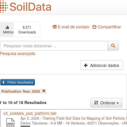
Ir
para
o
conteúdo
principal
E-mail de contato
Compartilhar
9,371
Métricas
Downloads
Pesquisa avançada
Adicionar dados
Filtrar resultados
Publication Year:
2025
1 to 10 of 18 Resultados
Ordenar
c3_soildata_psd_platform.tab
Apr 2, 2026 -
Training Field Soil Data for Mapping of Soil Particle
Dados Tabulares - 9.9 MB
- 18 Variáveis, 42371 Observações -
UN