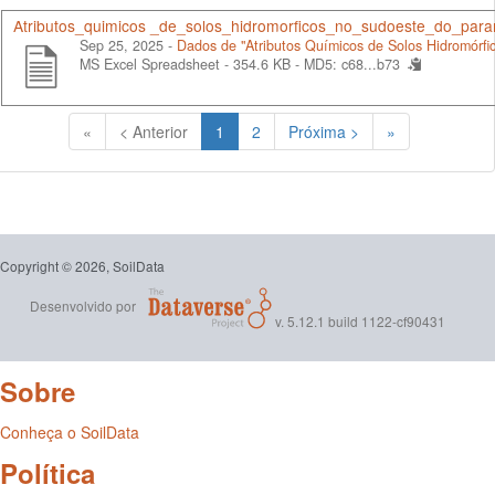
Atributos_quimicos _de_solos_hidromorficos_no_sudoeste_do_para
Sep 25, 2025 -
Dados de "Atributos Químicos de Solos Hidromórf
MS Excel Spreadsheet - 354.6 KB -
MD5: c68...b73
(Atual)
«
< Anterior
1
2
Próxima >
»
Copyright © 2026, SoilData
Desenvolvido por
v. 5.12.1 build 1122-cf90431
Sobre
Conheça o SoilData
Política