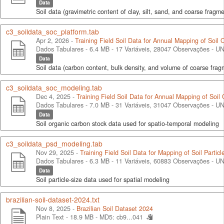
Data
Soil data (gravimetric content of clay, silt, sand, and coarse fragme
c3_soildata_soc_platform.tab
Apr 2, 2026 -
Training Field Soil Data for Annual Mapping of Soil
Dados Tabulares - 6.4 MB
- 17 Variáveis, 28047 Observações -
UN
Data
Soil data (carbon content, bulk density, and volume of coarse fragm
c3_soildata_soc_modeling.tab
Dec 4, 2025 -
Training Field Soil Data for Annual Mapping of Soil
Dados Tabulares - 7.0 MB
- 31 Variáveis, 31047 Observações -
UN
Data
Soil organic carbon stock data used for spatio-temporal modeling
c3_soildata_psd_modeling.tab
Nov 29, 2025 -
Training Field Soil Data for Mapping of Soil Particl
Dados Tabulares - 6.3 MB
- 11 Variáveis, 60883 Observações -
UN
Data
Soil particle-size data used for spatial modeling
brazilian-soil-dataset-2024.txt
Nov 8, 2025 -
Brazilian Soil Dataset 2024
Plain Text - 18.9 MB -
MD5: cb9...041