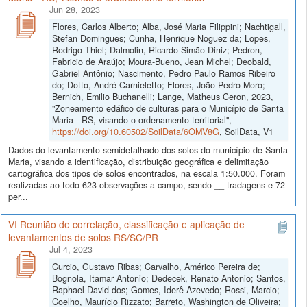
Jun 28, 2023
Flores, Carlos Alberto; Alba, José Maria Filippini; Nachtigall,
Stefan Domingues; Cunha, Henrique Noguez da; Lopes,
Rodrigo Thiel; Dalmolin, Ricardo Simão Diniz; Pedron,
Fabricio de Araújo; Moura-Bueno, Jean Michel; Deobald,
Gabriel Antônio; Nascimento, Pedro Paulo Ramos Ribeiro
do; Dotto, André Carnieletto; Flores, João Pedro Moro;
Bernich, Emilio Buchanelli; Lange, Matheus Ceron, 2023,
"Zoneamento edáfico de culturas para o Município de Santa
Maria - RS, visando o ordenamento territorial",
https://doi.org/10.60502/SoilData/6OMV8G
, SoilData, V1
Dados do levantamento semidetalhado dos solos do município de Santa
Maria, visando a identificação, distribuição geográfica e delimitação
cartográfica dos tipos de solos encontrados, na escala 1:50.000. Foram
realizadas ao todo 623 observações a campo, sendo __ tradagens e 72
per...
VI Reunião de correlação, classificação e aplicação de
levantamentos de solos RS/SC/PR
Jul 4, 2023
Curcio, Gustavo Ribas; Carvalho, Américo Pereira de;
Bognola, Itamar Antonio; Dedecek, Renato Antonio; Santos,
Raphael David dos; Gomes, Iderê Azevedo; Rossi, Marcio;
Coelho, Maurício Rizzato; Barreto, Washington de Oliveira;