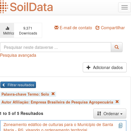
Ir
Alt
para
na
o
conteúdo
principal
E-mail de contato
Compartilhar
9,371
Métricas
Downloads
Pesquisa avançada
Adicionar dados
Filtrar resultados
Palavra-chave Termo:
Solo
Autor Afiliação:
Empresa Brasileira de Pesquisa Agropecuária
1 to 5 of 5 Resultados
Ordenar
Zoneamento edáfico de culturas para o Município de Santa
Maria - RS, visando o ordenamento territorial