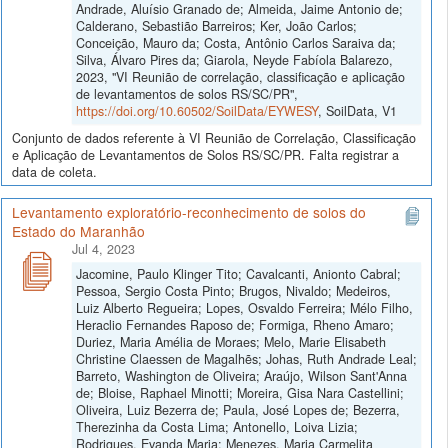
Andrade, Aluísio Granado de; Almeida, Jaime Antonio de;
Calderano, Sebastião Barreiros; Ker, João Carlos;
Conceição, Mauro da; Costa, Antônio Carlos Saraiva da;
Silva, Álvaro Pires da; Giarola, Neyde Fabíola Balarezo,
2023, "VI Reunião de correlação, classificação e aplicação
de levantamentos de solos RS/SC/PR",
https://doi.org/10.60502/SoilData/EYWESY
, SoilData, V1
Conjunto de dados referente à VI Reunião de Correlação, Classificação
e Aplicação de Levantamentos de Solos RS/SC/PR. Falta registrar a
data de coleta.
Levantamento exploratório-reconhecimento de solos do
Estado do Maranhão
Jul 4, 2023
Jacomine, Paulo Klinger Tito; Cavalcanti, Anionto Cabral;
Pessoa, Sergio Costa Pinto; Brugos, Nivaldo; Medeiros,
Luiz Alberto Regueira; Lopes, Osvaldo Ferreira; Mélo Filho,
Heraclio Fernandes Raposo de; Formiga, Rheno Amaro;
Duriez, Maria Amélia de Moraes; Melo, Marie Elisabeth
Christine Claessen de Magalhẽs; Johas, Ruth Andrade Leal;
Barreto, Washington de Oliveira; Araújo, Wilson Sant'Anna
de; Bloise, Raphael Minotti; Moreira, Gisa Nara Castellini;
Oliveira, Luiz Bezerra de; Paula, José Lopes de; Bezerra,
Therezinha da Costa Lima; Antonello, Loiva Lizia;
Rodrigues, Evanda Maria; Menezes, Maria Carmelita