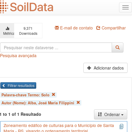
Ir
Alt
para
na
o
conteúdo
principal
E-mail de contato
Compartilhar
9,371
Métricas
Downloads
Pesquisa avançada
Adicionar dados
Filtrar resultados
Palavra-chave Termo:
Solo
Autor (Nome):
Alba, José Maria Filippini
1 to 1 of 1 Resultado
Ordenar
Zoneamento edáfico de culturas para o Município de Santa
Maria - RS, visando o ordenamento territorial