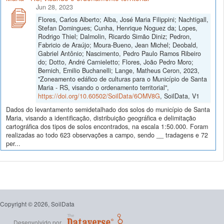
Jun 28, 2023
Flores, Carlos Alberto; Alba, José Maria Filippini; Nachtigall,
Stefan Domingues; Cunha, Henrique Noguez da; Lopes,
Rodrigo Thiel; Dalmolin, Ricardo Simão Diniz; Pedron,
Fabricio de Araújo; Moura-Bueno, Jean Michel; Deobald,
Gabriel Antônio; Nascimento, Pedro Paulo Ramos Ribeiro
do; Dotto, André Carnieletto; Flores, João Pedro Moro;
Bernich, Emilio Buchanelli; Lange, Matheus Ceron, 2023,
"Zoneamento edáfico de culturas para o Município de Santa
Maria - RS, visando o ordenamento territorial",
https://doi.org/10.60502/SoilData/6OMV8G
, SoilData, V1
Dados do levantamento semidetalhado dos solos do município de Santa
Maria, visando a identificação, distribuição geográfica e delimitação
cartográfica dos tipos de solos encontrados, na escala 1:50.000. Foram
realizadas ao todo 623 observações a campo, sendo __ tradagens e 72
per...
Copyright © 2026, SoilData
Desenvolvido por