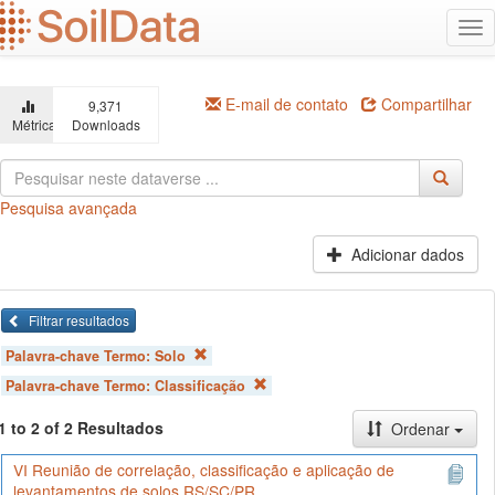
Ir
Alt
para
na
o
conteúdo
principal
E-mail de contato
Compartilhar
9,371
Métricas
Downloads
Pesquisa avançada
Adicionar dados
Filtrar resultados
Palavra-chave Termo:
Solo
Palavra-chave Termo:
Classificação
1 to 2 of 2 Resultados
Ordenar
VI Reunião de correlação, classificação e aplicação de
levantamentos de solos RS/SC/PR