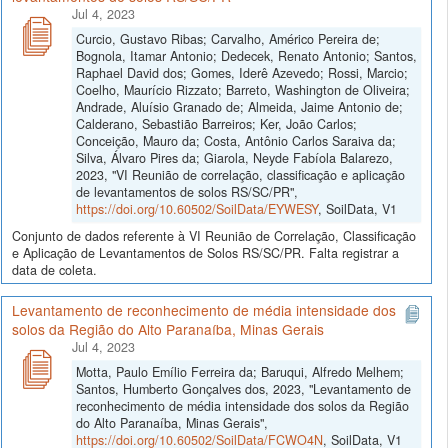
Jul 4, 2023
Curcio, Gustavo Ribas; Carvalho, Américo Pereira de;
Bognola, Itamar Antonio; Dedecek, Renato Antonio; Santos,
Raphael David dos; Gomes, Iderê Azevedo; Rossi, Marcio;
Coelho, Maurício Rizzato; Barreto, Washington de Oliveira;
Andrade, Aluísio Granado de; Almeida, Jaime Antonio de;
Calderano, Sebastião Barreiros; Ker, João Carlos;
Conceição, Mauro da; Costa, Antônio Carlos Saraiva da;
Silva, Álvaro Pires da; Giarola, Neyde Fabíola Balarezo,
2023, "VI Reunião de correlação, classificação e aplicação
de levantamentos de solos RS/SC/PR",
https://doi.org/10.60502/SoilData/EYWESY
, SoilData, V1
Conjunto de dados referente à VI Reunião de Correlação, Classificação
e Aplicação de Levantamentos de Solos RS/SC/PR. Falta registrar a
data de coleta.
Levantamento de reconhecimento de média intensidade dos
solos da Região do Alto Paranaíba, Minas Gerais
Jul 4, 2023
Motta, Paulo Emílio Ferreira da; Baruqui, Alfredo Melhem;
Santos, Humberto Gonçalves dos, 2023, "Levantamento de
reconhecimento de média intensidade dos solos da Região
do Alto Paranaíba, Minas Gerais",
https://doi.org/10.60502/SoilData/FCWO4N
, SoilData, V1