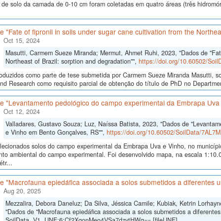
 de solo da camada de 0-10 cm foram coletadas em quatro áreas (três hidromór
 "Fate of fipronil in soils under sugar cane cultivation from the Northea
Oct 15, 2024
Masutti, Carmem Sueze Miranda; Mermut, Ahmet Ruhi, 2023, "Dados de "Fate of
Northeast of Brazil: sorption and degradation"",
https://doi.org/10.60502/So
oduzidos como parte de tese submetida por Carmem Sueze Miranda Masutti, so
nd Research como requisito parcial de obtenção do título de PhD no Department
e "Levantamento pedológico do campo experimental da Embrapa Uva 
Oct 12, 2024
Valladares, Gustavo Souza; Luz, Naíssa Batista, 2023, "Dados de "Levanta
e Vinho em Bento Gonçalves, RS"",
https://doi.org/10.60502/SoilData/7AL7M
lecionados solos do campo experimental da Embrapa Uva e Vinho, no municípi
to ambiental do campo experimental. Foi desenvolvido mapa, na escala 1:10.0
tr...
e "Macrofauna epiedáfica associada a solos submetidos a diferentes u
Aug 20, 2025
Mezzalira, Debora Daneluz; Da Silva, Jéssica Camile; Kubiak, Ketrin Lorhayne
"Dados de "Macrofauna epiedáfica associada a solos submetidos a diferentes
SoilData, V1, UNF:6:Cf2XqonMeo4VSa7dzvtHWg== [fileUNF]