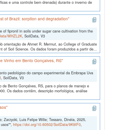
ficas e uma controle bem drenada) durante o inverno de
st of Brazil: sorption and degradation"
 fipronil in soils under sugar cane cultivation from the
ilData/WHZL2K
, SoilData, V3
b orientação de Ahmet R. Mermut, ao College of Graduate
 of Soil Science. Os dados foram produzidos a partir de...
e Vinho em Bento Gonçalves, RS"
mento pedológico do campo experimental da Embrapa Uva
I
, SoilData, V3
o de Bento Gonçalves, RS, para o planos de manejo e
00. Os dados contêm, descrição morfológica, análise
sos"
; Zarzycki, Luis Felipe Wille; Tessaro, Dinéia, 2025,
 usos"",
https://doi.org/10.60502/SoilData/9K9IF0
,