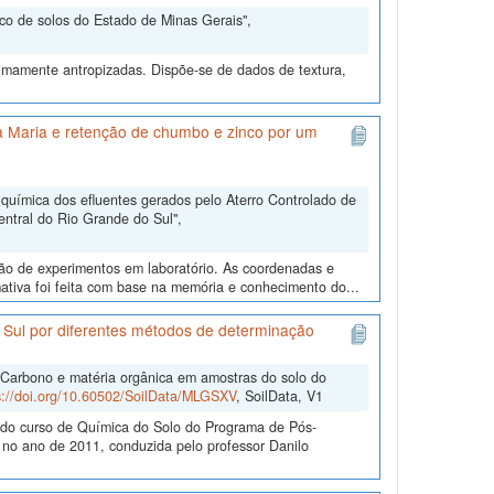
nco de solos do Estado de Minas Gerais",
nimamente antropizadas. Dispõe-se de dados de textura,
ta Maria e retenção de chumbo e zinco por um
química dos efluentes gerados pelo Aterro Controlado de
ntral do Rio Grande do Sul",
ução de experimentos em laboratório. As coordenadas e
ativa foi feita com base na memória e conhecimento do...
 Sul por diferentes métodos de determinação
"Carbono e matéria orgânica em amostras do solo do
s://doi.org/10.60502/SoilData/MLGSXV
, SoilData, V1
e do curso de Química do Solo do Programa de Pós-
o ano de 2011, conduzida pelo professor Danilo