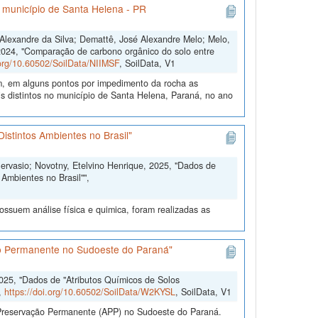
o município de Santa Helena - PR
s Alexandre da Silva; Demattê, José Alexandre Melo; Melo,
2024, "Comparação de carbono orgânico do solo entre
.org/10.60502/SoilData/NIIMSF
, SoilData, V1
m, em alguns pontos por impedimento da rocha as
 distintos no município de Santa Helena, Paraná, no ano
istintos Ambientes no Brasil"
Gervasio; Novotny, Etelvino Henrique, 2025, "Dados de
Ambientes no Brasil"",
ssuem análise física e quimica, foram realizadas as
ão Permanente no Sudoeste do Paraná"
2025, "Dados de "Atributos Químicos de Solos
,
https://doi.org/10.60502/SoilData/W2KYSL
, SoilData, V1
e Preservação Permanente (APP) no Sudoeste do Paraná.