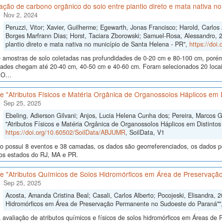
ão de carbono orgânico do solo entre plantio direto e mata nativa n
Nov 2, 2024
Peruzzi, Vitor; Xavier, Guilherme; Egewarth, Jonas Francisco; Harold, Carlo
Borges Marfrann Dias; Horst, Taciara Zborowski; Samuel-Rosa, Alessandro, 
plantio direto e mata nativa no município de Santa Helena - PR",
https://doi
 amostras de solo coletadas nas profundidades de 0-20 cm e 80-100 cm, poré
dades chegam até 20-40 cm, 40-50 cm e 40-60 cm. Foram selecionados 20 locais
O...
 "Atributos Físicos e Matéria Orgânica de Organossolos Háplicos em D
Sep 25, 2025
Ebeling, Adierson Gilvani; Anjos, Lucia Helena Cunha dos; Pereira, Marcos 
"Atributos Físicos e Matéria Orgânica de Organossolos Háplicos em Distintos 
https://doi.org/10.60502/SoilData/ABJUMR
, SoilData, V1
o possui 8 eventos e 38 camadas, os dados são georreferenciados, os dados po
nos estados do RJ, MA e PR.
e "Atributos Químicos de Solos Hidromórficos em Área de Preservaç
Sep 25, 2025
Acosta, Amanda Cristina Beal; Casali, Carlos Alberto; Pocojeski, Elisandra, 
Hidromórficos em Área de Preservação Permanente no Sudoeste do Paraná""
 avaliação de atributos químicos e físicos de solos hidromórficos em Áreas d