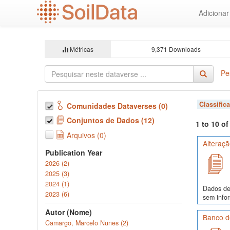
Ir
Adiciona
para
o
conteúdo
principal
Métricas
9,371 Downloads
Pe
Classific
Comunidades Dataverses (0)
Conjuntos de Dados (12)
1 to 10 o
Arquivos (0)
Alteraçã
Publication Year
2026 (2)
2025 (3)
2024 (1)
Dados de 
2023 (6)
sem infor
Autor (Nome)
Banco d
Camargo, Marcelo Nunes (2)