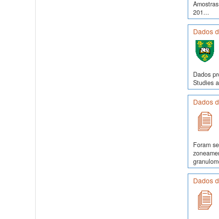
Amostras
201...
Dados de
Dados pr
Studies a
Dados d
Foram se
zoneamen
granulomé
Dados d