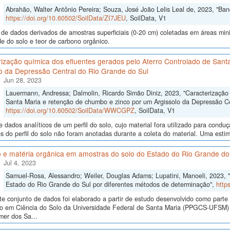
Abrahão, Walter Antônio Pereira; Souza, José João Lelis Leal de, 2023, "Ba
https://doi.org/10.60502/SoilData/ZI7JEU
, SoilData, V1
de dados derivados de amostras superficiais (0-20 cm) coletadas em áreas mi
de do solo e teor de carbono orgânico.
rização química dos efluentes gerados pelo Aterro Controlado de San
lo da Depressão Central do Rio Grande do Sul
Jun 28, 2023
Lauermann, Andressa; Dalmolin, Ricardo Simão Diniz, 2023, "Caracterização 
Santa Maria e retenção de chumbo e zinco por um Argissolo da Depressão Ce
https://doi.org/10.60502/SoilData/WWCGPZ
, SoilData, V1
 dados analíticos de um perfil do solo, cujo material fora utilizado para cond
 do perfil do solo não foram anotadas durante a coleta do material. Uma estim
 e matéria orgânica em amostras do solo do Estado do Rio Grande do
Jul 4, 2023
Samuel-Rosa, Alessandro; Weiler, Douglas Adams; Lupatini, Manoeli, 2023, 
Estado do Rio Grande do Sul por diferentes métodos de determinação",
http
te conjunto de dados foi elaborado a partir de estudo desenvolvido como part
o em Ciência do Solo da Universidade Federal de Santa Maria (PPGCS-UFSM) n
mer dos Sa...