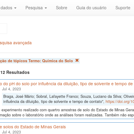
r dados
Pesquisa
Sobre
Guia do usuário
Suporte
squisa avançada
ação de tópicos Termo:
Química do Solo
f 12 Resultados
o do pH do solo por influência da diluição, tipo de solvente e tempo de
Jul 4, 2023
Braga, José Mário; Sobral, Lafayette Franco; Souza, Luciano da Silva; Olivei
influência da diluição, tipo de solvente e tempo de contato",
https://doi.org/
experimento realizado com quartro amostras de solo do Estado de Minas Gerais
mação sobre o laboratório onde as análises foram realizadas. Também não espe
e solos do Estado de Minas Gerais
Jul 4, 2023