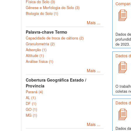
Física do Solo (3)
Comparaç
Gênese e Morfologia do Solo (3)
Biologia do Solo (1)
Mais ...
Palavra-chave Termo
Dados de
Capacidade de troca de cátions (2)
profundi
Granulometria (2)
de 2023. 
Adsorção (1)
Dados de
Altitude (1)
Análise física (1)
Mais ...
Cobertura Geográfica Estado /
Província
O trabalh
coletas 
Paraná (4)
AL (1)
Dados d
DF (1)
GO (1)
MG (1)
Mais ...
Dados da