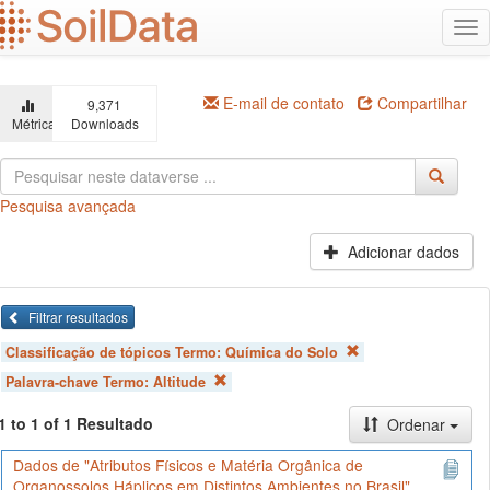
Ir
Alt
para
na
o
conteúdo
principal
E-mail de contato
Compartilhar
9,371
Métricas
Downloads
Pesquisa avançada
Adicionar dados
Filtrar resultados
Classificação de tópicos Termo:
Química do Solo
Palavra-chave Termo:
Altitude
1 to 1 of 1 Resultado
Ordenar
Dados de "Atributos Físicos e Matéria Orgânica de
Organossolos Háplicos em Distintos Ambientes no Brasil"