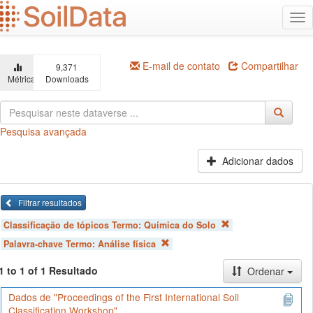
Ir
Alt
para
na
o
conteúdo
principal
E-mail de contato
Compartilhar
9,371
Métricas
Downloads
Pesquisa avançada
Adicionar dados
Filtrar resultados
Classificação de tópicos Termo:
Química do Solo
Palavra-chave Termo:
Análise física
1 to 1 of 1 Resultado
Ordenar
Dados de "Proceedings of the First International Soil
Classification Workshop"