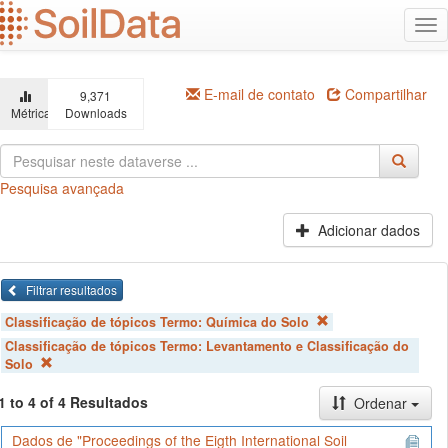
Ir
Alt
para
na
o
conteúdo
principal
E-mail de contato
Compartilhar
9,371
Métricas
Downloads
Pesquisa avançada
Adicionar dados
Filtrar resultados
Classificação de tópicos Termo:
Química do Solo
Classificação de tópicos Termo:
Levantamento e Classificação do
Solo
1 to 4 of 4 Resultados
Ordenar
Dados de "Proceedings of the Eigth International Soil