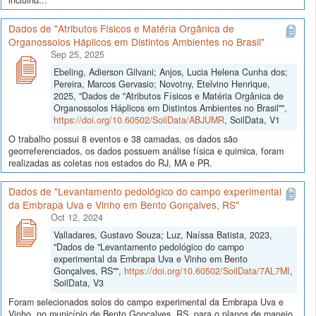
incluind...
Dados de "Atributos Físicos e Matéria Orgânica de
Organossolos Háplicos em Distintos Ambientes no Brasil"
Sep 25, 2025
Ebeling, Adierson Gilvani; Anjos, Lucia Helena Cunha dos;
Pereira, Marcos Gervasio; Novotny, Etelvino Henrique,
2025, "Dados de "Atributos Físicos e Matéria Orgânica de
Organossolos Háplicos em Distintos Ambientes no Brasil"",
https://doi.org/10.60502/SoilData/ABJUMR
, SoilData, V1
O trabalho possui 8 eventos e 38 camadas, os dados são
georreferenciados, os dados possuem análise física e quimica, foram
realizadas as coletas nos estados do RJ, MA e PR.
Dados de "Levantamento pedológico do campo experimental
da Embrapa Uva e Vinho em Bento Gonçalves, RS"
Oct 12, 2024
Valladares, Gustavo Souza; Luz, Naíssa Batista, 2023,
"Dados de "Levantamento pedológico do campo
experimental da Embrapa Uva e Vinho em Bento
Gonçalves, RS"",
https://doi.org/10.60502/SoilData/7AL7MI
,
SoilData, V3
Foram selecionados solos do campo experimental da Embrapa Uva e
Vinho, no município de Bento Gonçalves, RS, para o planos de manejo