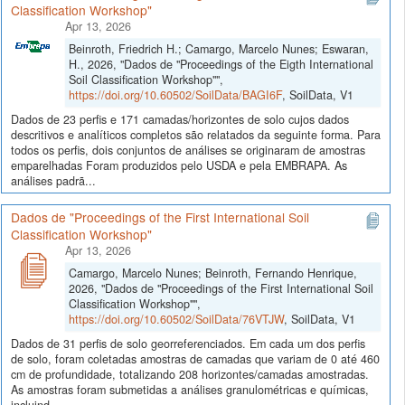
Classification Workshop"
Apr 13, 2026
Beinroth, Friedrich H.; Camargo, Marcelo Nunes; Eswaran,
H., 2026, "Dados de "Proceedings of the Eigth International
Soil Classification Workshop"",
https://doi.org/10.60502/SoilData/BAGI6F
, SoilData, V1
Dados de 23 perfis e 171 camadas/horizontes de solo cujos dados
descritivos e analíticos completos são relatados da seguinte forma. Para
todos os perfis, dois conjuntos de análises se originaram de amostras
emparelhadas Foram produzidos pelo USDA e pela EMBRAPA. As
análises padrã...
Dados de "Proceedings of the First International Soil
Classification Workshop"
Apr 13, 2026
Camargo, Marcelo Nunes; Beinroth, Fernando Henrique,
2026, "Dados de "Proceedings of the First International Soil
Classification Workshop"",
https://doi.org/10.60502/SoilData/76VTJW
, SoilData, V1
Dados de 31 perfis de solo georreferenciados. Em cada um dos perfis
de solo, foram coletadas amostras de camadas que variam de 0 até 460
cm de profundidade, totalizando 208 horizontes/camadas amostradas.
As amostras foram submetidas a análises granulométricas e químicas,