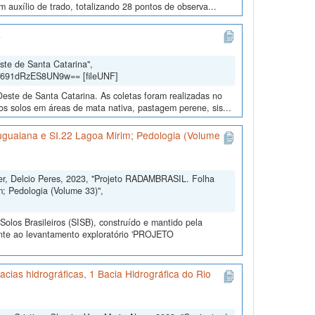
m auxílio de trado, totalizando 28 pontos de observa...
a
ste de Santa Catarina",
Y691dRzES8UN9w== [fileUNF]
Oeste de Santa Catarina. As coletas foram realizadas no
s solos em áreas de mata nativa, pastagem perene, sis...
uguaiana e SI.22 Lagoa Mirim; Pedologia (Volume
ler, Delcio Peres, 2023, "Projeto RADAMBRASIL. Folha
; Pedologia (Volume 33)",
olos Brasileiros (SISB), construído e mantido pela
ente ao levantamento exploratório 'PROJETO
cias hidrográficas, 1 Bacia Hidrográfica do Rio