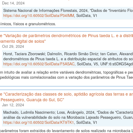
Dec 14, 2024
Sistema Nacional de Informações Florestais, 2024, "Dados de "Inventário Flor
https://doi.org/10.60502/SoilData/P34IMM
, SoilData, V1
micos, físicos e granulométricos.
 "Variação de parâmetros dendrométricos de Pinus taeda L. e a distrib
amento digital de solos"
Oct 29, 2024
Horst, Taciara Zborowski; Dalmolin, Ricardo Simão Diniz; ten Caten, Alexan
dendrométricos de Pinus taeda L. e a distribuição espacial de atributos do so
https://doi.org/10.60502/SoilData/F5ASAC
, SoilData, V5, UNF:6:s5DKGS4
 intuito de avaliar a relação entre variáveis dendrométricas, topográficas e pe
s pedológicas mais correlacionadas com a variação dos parâmetros de Pinus Ta
 "Caracterização das classes de solo, aptidão agrícola das terras e an
 Pessegueiro, Guaruja do Sul, SC"
Jan 12, 2024
Machado, Ludmila Nascimento; Loss, Arcângelo, 2024, "Dados de "Caracteriza
análise da vulnerabilidade do solo na Microbacia Lajeado Pessegueiro, Guaru
https://doi.org/10.60502/SoilData/KT9TK1
, SoilData, V1
arâmetros foram extraídos do levantamento de solos realizado na microbacia L