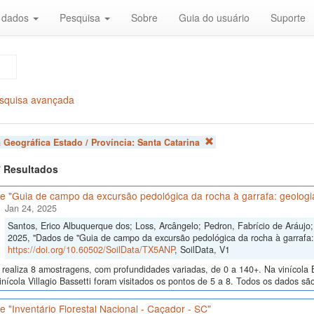
r dados
Pesquisa
Sobre
Guia do usuário
Suporte
squisa avançada
 Geográfica Estado / Província:
Santa Catarina
 7 Resultados
 "Guia de campo da excursão pedológica da rocha à garrafa: geologia
Jan 24, 2025
Santos, Erico Albuquerque dos; Loss, Arcângelo; Pedron, Fabrício de Aráujo; 
2025, "Dados de "Guia de campo da excursão pedológica da rocha à garrafa: 
https://doi.org/10.60502/SoilData/TX5ANP
, SoilData, V1
realiza 8 amostragens, com profundidades variadas, de 0 a 140+. Na vinícola B
inícola Villagio Bassetti foram visitados os pontos de 5 a 8. Todos os dados são
 "Inventário Florestal Nacional - Caçador - SC"