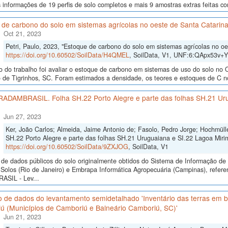
 informações de 19 perfis de solo completos e mais 9 amostras extras feitas co
 de carbono do solo em sistemas agrícolas no oeste de Santa Catarin
Oct 21, 2023
Petri, Paulo, 2023, "Estoque de carbono do solo em sistemas agrícolas no oe
https://doi.org/10.60502/SoilData/H4QMEL
, SoilData, V1, UNF:6:QApx53v+
o do trabalho foi avaliar o estoque de carbono em sistemas de uso do solo no 
 de Tigrinhos, SC. Foram estimados a densidade, os teores e estoques de C no
 RADAMBRASIL. Folha SH.22 Porto Alegre e parte das folhas SH.21 Ur
Jun 27, 2023
Ker, João Carlos; Almeida, Jaime Antonio de; Fasolo, Pedro Jorge; Hochmül
SH.22 Porto Alegre e parte das folhas SH.21 Uruguaiana e SI.22 Lagoa Mirim
https://doi.org/10.60502/SoilData/9ZXJOG
, SoilData, V1
de dados públicos do solo originalmente obtidos do Sistema de Informação de S
Solos (Rio de Janeiro) e Embrapa Informática Agropecuária (Campinas), refer
SIL - Lev...
 de dados do levantamento semidetalhado 'Inventário das terras em ba
ú (Municípios de Camboriú e Balneário Camboriú, SC)'
Jun 21, 2023