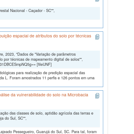
estal Nacional - Caçador - SC"",
uição espacial de atributos do solo por técnicas
dre, 2023, "Dados de "Variação de parâmetros
lo por técnicas de mapeamento digital de solos"",
gd31DBCESmpNQ5g== [fileUNF]
dológicas para realização de predição espacial das
eda L. Foram amostrados 11 perfis e 126 pontos em uma
álise da vulnerabilidade do solo na Microbacia
ção das classes de solo, aptidão agrícola das terras e
ja do Sul, SC"",
ajeado Pessegueiro, Guarujá do Sul, SC. Para tal, foram