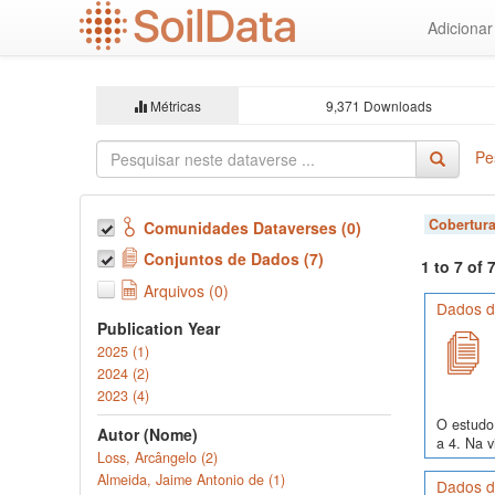
Ir
Adiciona
para
o
conteúdo
principal
Métricas
9,371 Downloads
Pe
Cobertura
Comunidades Dataverses (0)
Conjuntos de Dados (7)
1 to 7 of
Arquivos (0)
Dados de
Publication Year
2025 (1)
2024 (2)
2023 (4)
O estudo 
Autor (Nome)
a 4. Na v
Loss, Arcângelo (2)
Almeida, Jaime Antonio de (1)
Dados de