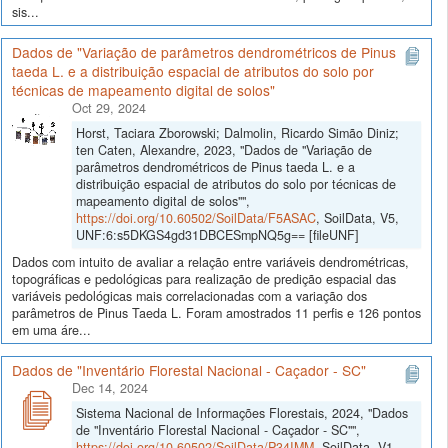
sis...
Dados de "Variação de parâmetros dendrométricos de Pinus
taeda L. e a distribuição espacial de atributos do solo por
técnicas de mapeamento digital de solos"
Oct 29, 2024
Horst, Taciara Zborowski; Dalmolin, Ricardo Simão Diniz;
ten Caten, Alexandre, 2023, "Dados de "Variação de
parâmetros dendrométricos de Pinus taeda L. e a
distribuição espacial de atributos do solo por técnicas de
mapeamento digital de solos"",
https://doi.org/10.60502/SoilData/F5ASAC
, SoilData, V5,
UNF:6:s5DKGS4gd31DBCESmpNQ5g== [fileUNF]
Dados com intuito de avaliar a relação entre variáveis dendrométricas,
topográficas e pedológicas para realização de predição espacial das
variáveis pedológicas mais correlacionadas com a variação dos
parâmetros de Pinus Taeda L. Foram amostrados 11 perfis e 126 pontos
em uma áre...
Dados de "Inventário Florestal Nacional - Caçador - SC"
Dec 14, 2024
Sistema Nacional de Informações Florestais, 2024, "Dados
de "Inventário Florestal Nacional - Caçador - SC"",
https://doi.org/10.60502/SoilData/P34IMM
, SoilData, V1