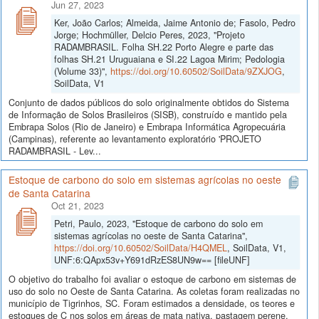
Jun 27, 2023
Ker, João Carlos; Almeida, Jaime Antonio de; Fasolo, Pedro
Jorge; Hochmüller, Delcio Peres, 2023, "Projeto
RADAMBRASIL. Folha SH.22 Porto Alegre e parte das
folhas SH.21 Uruguaiana e SI.22 Lagoa Mirim; Pedologia
(Volume 33)",
https://doi.org/10.60502/SoilData/9ZXJOG
,
SoilData, V1
Conjunto de dados públicos do solo originalmente obtidos do Sistema
de Informação de Solos Brasileiros (SISB), construído e mantido pela
Embrapa Solos (Rio de Janeiro) e Embrapa Informática Agropecuária
(Campinas), referente ao levantamento exploratório 'PROJETO
RADAMBRASIL - Lev...
Estoque de carbono do solo em sistemas agrícolas no oeste
de Santa Catarina
Oct 21, 2023
Petri, Paulo, 2023, "Estoque de carbono do solo em
sistemas agrícolas no oeste de Santa Catarina",
https://doi.org/10.60502/SoilData/H4QMEL
, SoilData, V1,
UNF:6:QApx53v+Y691dRzES8UN9w== [fileUNF]
O objetivo do trabalho foi avaliar o estoque de carbono em sistemas de
uso do solo no Oeste de Santa Catarina. As coletas foram realizadas no
município de Tigrinhos, SC. Foram estimados a densidade, os teores e
estoques de C nos solos em áreas de mata nativa, pastagem perene,