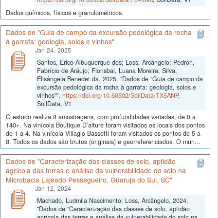
Dados químicos, físicos e granulométricos.
Dados de "Guia de campo da excursão pedológica da rocha
à garrafa: geologia, solos e vinhos"
Jan 24, 2025
Santos, Erico Albuquerque dos; Loss, Arcângelo; Pedron,
Fabrício de Aráujo; Florisbal, Luana Moreira; Silva,
Elisângela Benedet da, 2025, "Dados de "Guia de campo da
excursão pedológica da rocha à garrafa: geologia, solos e
vinhos"",
https://doi.org/10.60502/SoilData/TX5ANP
,
SoilData, V1
O estudo realiza 8 amostragens, com profundidades variadas, de 0 a
140+. Na vinícola Boutique D’alture foram visitados os locais dos pontos
de 1 a 4. Na vinícola Villagio Bassetti foram visitados os pontos de 5 a
8. Todos os dados são brutos (originais) e georreferenciados. O mun...
Dados de "Caracterização das classes de solo, aptidão
agrícola das terras e análise da vulnerabilidade do solo na
Microbacia Lajeado Pessegueiro, Guaruja do Sul, SC"
Jan 12, 2024
Machado, Ludmila Nascimento; Loss, Arcângelo, 2024,
"Dados de "Caracterização das classes de solo, aptidão
agrícola das terras e análise da vulnerabilidade do solo na