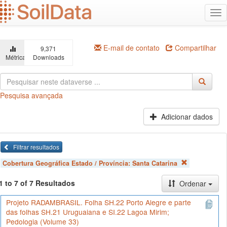
Ir
Alt
para
na
o
conteúdo
principal
E-mail de contato
Compartilhar
9,371
Métricas
Downloads
Pesquisa avançada
Adicionar dados
Filtrar resultados
Cobertura Geográfica Estado / Província:
Santa Catarina
1 to 7 of 7 Resultados
Ordenar
Projeto RADAMBRASIL. Folha SH.22 Porto Alegre e parte
das folhas SH.21 Uruguaiana e SI.22 Lagoa Mirim;
Pedologia (Volume 33)