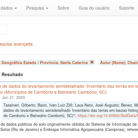
r dados
Pesquisa
Sobre
Guia do usuário
Suporte
squisa avançada
 Geográfica Estado / Província:
Santa Catarina
Autor (Nome):
Chani
 1 Resultado
 de dados do levantamento semidetalhado 'Inventário das terras em ba
ú (Municípios de Camboriú e Balneário Camboriú, SC)'
Jun 21, 2023
Tassinari, Gilberto; Bacic, Ivan Luiz Zilli; Laus Neto, José Augusto; Benez, 
dados do levantamento semidetalhado 'Inventário das terras em bacias hidrog
de Camboriú e Balneário Camboriú, SC)'",
https://doi.org/10.60502/SoilDat
de dados públicos do solo originalmente obtidos do Sistema de Informação de S
olos (Rio de Janeiro) e Embrapa Informática Agropecuária (Campinas), referen