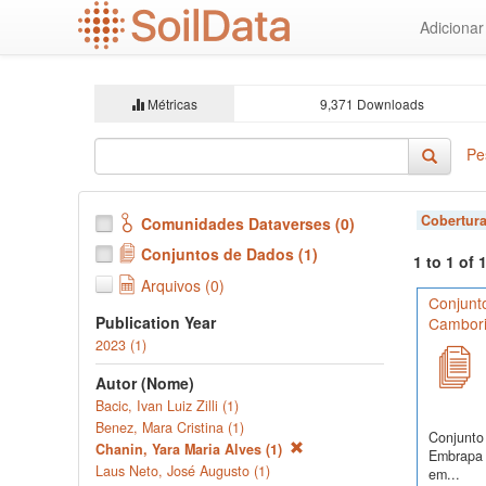
Ir
Adiciona
para
o
conteúdo
principal
Métricas
9,371 Downloads
Pe
Cobertura
Comunidades Dataverses (0)
Conjuntos de Dados (1)
1 to 1 of
Arquivos (0)
Conjunto
Publication Year
Cambori
2023 (1)
Autor (Nome)
Bacic, Ivan Luiz Zilli (1)
Benez, Mara Cristina (1)
Conjunto 
Chanin, Yara Maria Alves (1)
Embrapa S
Laus Neto, José Augusto (1)
em...