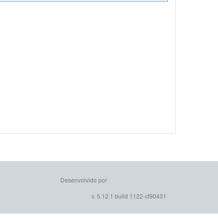
Desenvolvido por
v. 5.12.1 build 1122-cf90431