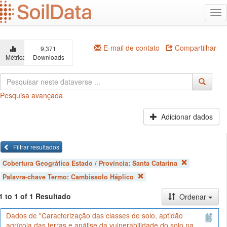
Ir
Alt
para
na
o
conteúdo
principal
E-mail de contato
Compartilhar
9,371
Métricas
Downloads
Pesquisa avançada
Adicionar dados
Filtrar resultados
Cobertura Geográfica Estado / Província:
Santa Catarina
Palavra-chave Termo:
Cambissolo Háplico
1 to 1 of 1 Resultado
Ordenar
Dados de "Caracterização das classes de solo, aptidão
agrícola das terras e análise da vulnerabilidade do solo na