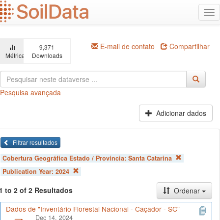
Ir
Alt
para
na
o
conteúdo
principal
E-mail de contato
Compartilhar
9,371
Métricas
Downloads
Pesquisa avançada
Adicionar dados
Filtrar resultados
Cobertura Geográfica Estado / Província:
Santa Catarina
Publication Year:
2024
1 to 2 of 2 Resultados
Ordenar
Dados de "Inventário Florestal Nacional - Caçador - SC"
Dec 14, 2024