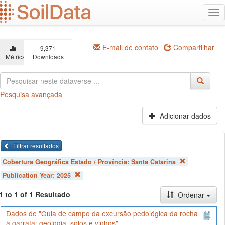
Ir
Alt
para
na
o
conteúdo
principal
E-mail de contato
Compartilhar
9,371
Métricas
Downloads
Pesquisa avançada
Adicionar dados
Filtrar resultados
Cobertura Geográfica Estado / Província:
Santa Catarina
Publication Year:
2025
1 to 1 of 1 Resultado
Ordenar
Dados de "Guia de campo da excursão pedológica da rocha
à garrafa: geologia, solos e vinhos"