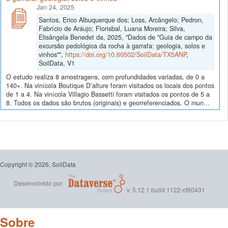
Jan 24, 2025
Santos, Erico Albuquerque dos; Loss, Arcângelo; Pedron,
Fabrício de Aráujo; Florisbal, Luana Moreira; Silva,
Elisângela Benedet da, 2025, "Dados de "Guia de campo da
excursão pedológica da rocha à garrafa: geologia, solos e
vinhos"",
https://doi.org/10.60502/SoilData/TX5ANP
,
SoilData, V1
O estudo realiza 8 amostragens, com profundidades variadas, de 0 a
140+. Na vinícola Boutique D’alture foram visitados os locais dos pontos
de 1 a 4. Na vinícola Villagio Bassetti foram visitados os pontos de 5 a
8. Todos os dados são brutos (originais) e georreferenciados. O mun...
Copyright © 2026, SoilData
Desenvolvido por
v. 5.12.1 build 1122-cf90431
Sobre