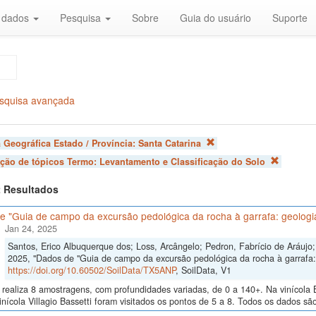
r dados
Pesquisa
Sobre
Guia do usuário
Suporte
squisa avançada
 Geográfica Estado / Província:
Santa Catarina
ação de tópicos Termo:
Levantamento e Classificação do Solo
 2 Resultados
 "Guia de campo da excursão pedológica da rocha à garrafa: geologia
Jan 24, 2025
Santos, Erico Albuquerque dos; Loss, Arcângelo; Pedron, Fabrício de Aráujo; 
2025, "Dados de "Guia de campo da excursão pedológica da rocha à garrafa: 
https://doi.org/10.60502/SoilData/TX5ANP
, SoilData, V1
realiza 8 amostragens, com profundidades variadas, de 0 a 140+. Na vinícola B
inícola Villagio Bassetti foram visitados os pontos de 5 a 8. Todos os dados são