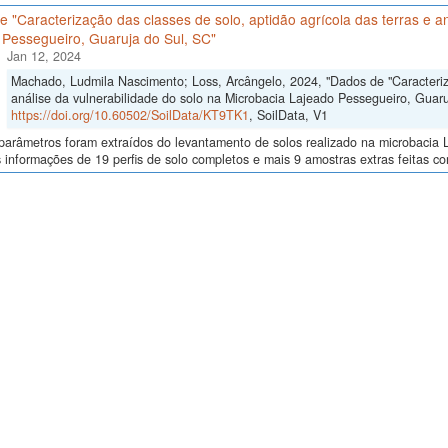
 "Caracterização das classes de solo, aptidão agrícola das terras e an
 Pessegueiro, Guaruja do Sul, SC"
Jan 12, 2024
Machado, Ludmila Nascimento; Loss, Arcângelo, 2024, "Dados de "Caracteriza
análise da vulnerabilidade do solo na Microbacia Lajeado Pessegueiro, Guaru
https://doi.org/10.60502/SoilData/KT9TK1
, SoilData, V1
arâmetros foram extraídos do levantamento de solos realizado na microbacia L
 informações de 19 perfis de solo completos e mais 9 amostras extras feitas co