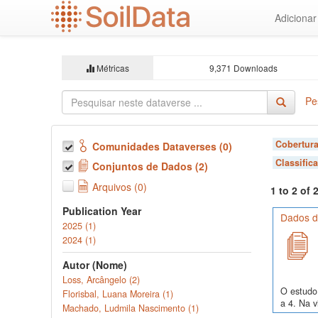
Ir
Adiciona
para
o
conteúdo
principal
Métricas
9,371 Downloads
Pe
Cobertura
Comunidades Dataverses (0)
Classific
Conjuntos de Dados (2)
Arquivos (0)
1 to 2 of
Publication Year
Dados de
2025 (1)
2024 (1)
Autor (Nome)
Loss, Arcângelo (2)
O estudo 
Florisbal, Luana Moreira (1)
a 4. Na v
Machado, Ludmila Nascimento (1)