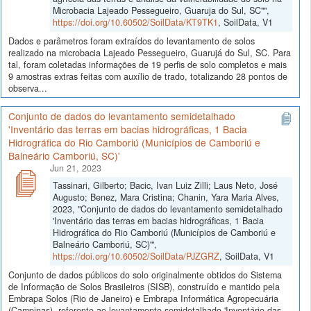
Microbacia Lajeado Pessegueiro, Guaruja do Sul, SC"",
https://doi.org/10.60502/SoilData/KT9TK1
, SoilData, V1
Dados e parâmetros foram extraídos do levantamento de solos
realizado na microbacia Lajeado Pessegueiro, Guarujá do Sul, SC. Para
tal, foram coletadas informações de 19 perfis de solo completos e mais
9 amostras extras feitas com auxílio de trado, totalizando 28 pontos de
observa...
Conjunto de dados do levantamento semidetalhado
'Inventário das terras em bacias hidrográficas, 1 Bacia
Hidrográfica do Rio Camboriú (Municípios de Camboriú e
Balneário Camboriú, SC)'
Jun 21, 2023
Tassinari, Gilberto; Bacic, Ivan Luiz Zilli; Laus Neto, José
Augusto; Benez, Mara Cristina; Chanin, Yara Maria Alves,
2023, "Conjunto de dados do levantamento semidetalhado
'Inventário das terras em bacias hidrográficas, 1 Bacia
Hidrográfica do Rio Camboriú (Municípios de Camboriú e
Balneário Camboriú, SC)'",
https://doi.org/10.60502/SoilData/PJZGRZ
, SoilData, V1
Conjunto de dados públicos do solo originalmente obtidos do Sistema
de Informação de Solos Brasileiros (SISB), construído e mantido pela
Embrapa Solos (Rio de Janeiro) e Embrapa Informática Agropecuária
(Campinas), referente ao levantamento semidetalhado 'Inventário das