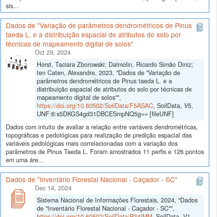
sis...
Dados de "Variação de parâmetros dendrométricos de Pinus
taeda L. e a distribuição espacial de atributos do solo por
técnicas de mapeamento digital de solos"
Oct 29, 2024
Horst, Taciara Zborowski; Dalmolin, Ricardo Simão Diniz;
ten Caten, Alexandre, 2023, "Dados de "Variação de
parâmetros dendrométricos de Pinus taeda L. e a
distribuição espacial de atributos do solo por técnicas de
mapeamento digital de solos"",
https://doi.org/10.60502/SoilData/F5ASAC
, SoilData, V5,
UNF:6:s5DKGS4gd31DBCESmpNQ5g== [fileUNF]
Dados com intuito de avaliar a relação entre variáveis dendrométricas,
topográficas e pedológicas para realização de predição espacial das
variáveis pedológicas mais correlacionadas com a variação dos
parâmetros de Pinus Taeda L. Foram amostrados 11 perfis e 126 pontos
em uma áre...
Dados de "Inventário Florestal Nacional - Caçador - SC"
Dec 14, 2024
Sistema Nacional de Informações Florestais, 2024, "Dados
de "Inventário Florestal Nacional - Caçador - SC"",
https://doi.org/10.60502/SoilData/P34IMM
, SoilData, V1