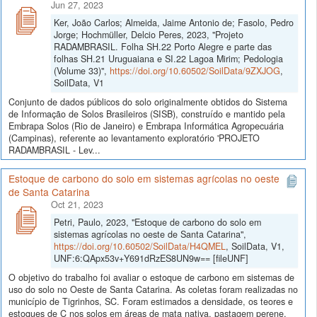
Jun 27, 2023
Ker, João Carlos; Almeida, Jaime Antonio de; Fasolo, Pedro
Jorge; Hochmüller, Delcio Peres, 2023, "Projeto
RADAMBRASIL. Folha SH.22 Porto Alegre e parte das
folhas SH.21 Uruguaiana e SI.22 Lagoa Mirim; Pedologia
(Volume 33)",
https://doi.org/10.60502/SoilData/9ZXJOG
,
SoilData, V1
Conjunto de dados públicos do solo originalmente obtidos do Sistema
de Informação de Solos Brasileiros (SISB), construído e mantido pela
Embrapa Solos (Rio de Janeiro) e Embrapa Informática Agropecuária
(Campinas), referente ao levantamento exploratório 'PROJETO
RADAMBRASIL - Lev...
Estoque de carbono do solo em sistemas agrícolas no oeste
de Santa Catarina
Oct 21, 2023
Petri, Paulo, 2023, "Estoque de carbono do solo em
sistemas agrícolas no oeste de Santa Catarina",
https://doi.org/10.60502/SoilData/H4QMEL
, SoilData, V1,
UNF:6:QApx53v+Y691dRzES8UN9w== [fileUNF]
O objetivo do trabalho foi avaliar o estoque de carbono em sistemas de
uso do solo no Oeste de Santa Catarina. As coletas foram realizadas no
município de Tigrinhos, SC. Foram estimados a densidade, os teores e
estoques de C nos solos em áreas de mata nativa, pastagem perene,