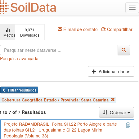
Ir
Alt
para
na
o
conteúdo
principal
E-mail de contato
Compartilhar
9,371
Métricas
Downloads
Pesquisa avançada
Adicionar dados
Filtrar resultados
Cobertura Geográfica Estado / Província:
Santa Catarina
1 to 7 of 7 Resultados
Ordenar
Projeto RADAMBRASIL. Folha SH.22 Porto Alegre e parte
das folhas SH.21 Uruguaiana e SI.22 Lagoa Mirim;
Pedologia (Volume 33)