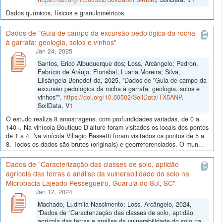
Dados químicos, físicos e granulométricos.
Dados de "Guia de campo da excursão pedológica da rocha
à garrafa: geologia, solos e vinhos"
Jan 24, 2025
Santos, Erico Albuquerque dos; Loss, Arcângelo; Pedron,
Fabrício de Aráujo; Florisbal, Luana Moreira; Silva,
Elisângela Benedet da, 2025, "Dados de "Guia de campo da
excursão pedológica da rocha à garrafa: geologia, solos e
vinhos"",
https://doi.org/10.60502/SoilData/TX5ANP
,
SoilData, V1
O estudo realiza 8 amostragens, com profundidades variadas, de 0 a
140+. Na vinícola Boutique D’alture foram visitados os locais dos pontos
de 1 a 4. Na vinícola Villagio Bassetti foram visitados os pontos de 5 a
8. Todos os dados são brutos (originais) e georreferenciados. O mun...
Dados de "Caracterização das classes de solo, aptidão
agrícola das terras e análise da vulnerabilidade do solo na
Microbacia Lajeado Pessegueiro, Guaruja do Sul, SC"
Jan 12, 2024
Machado, Ludmila Nascimento; Loss, Arcângelo, 2024,
"Dados de "Caracterização das classes de solo, aptidão
agrícola das terras e análise da vulnerabilidade do solo na