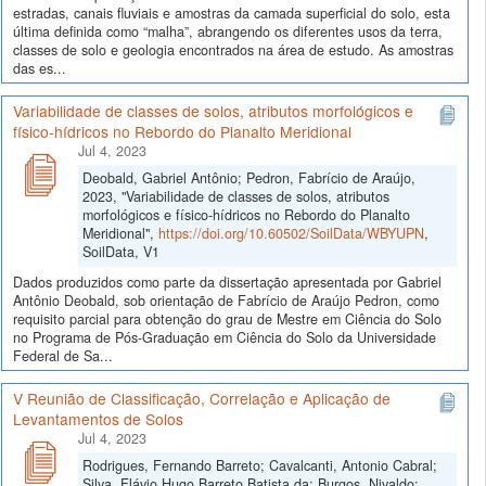
estradas, canais fluviais e amostras da camada superficial do solo, esta
última definida como “malha”, abrangendo os diferentes usos da terra,
classes de solo e geologia encontrados na área de estudo. As amostras
das es...
Variabilidade de classes de solos, atributos morfológicos e
físico-hídricos no Rebordo do Planalto Meridional
Jul 4, 2023
Deobald, Gabriel Antônio; Pedron, Fabrício de Araújo,
2023, "Variabilidade de classes de solos, atributos
morfológicos e físico-hídricos no Rebordo do Planalto
Meridional",
https://doi.org/10.60502/SoilData/WBYUPN
,
SoilData, V1
Dados produzidos como parte da dissertação apresentada por Gabriel
Antônio Deobald, sob orientação de Fabrício de Araújo Pedron, como
requisito parcial para obtenção do grau de Mestre em Ciência do Solo
no Programa de Pós-Graduação em Ciência do Solo da Universidade
Federal de Sa...
V Reunião de Classificação, Correlação e Aplicação de
Levantamentos de Solos
Jul 4, 2023
Rodrigues, Fernando Barreto; Cavalcanti, Antonio Cabral;
Silva, Flávio Hugo Barreto Batista da; Burgos, Nivaldo;