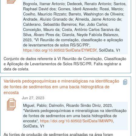
Bognola, Itamar Antonio; Dedecek, Renato Antonio; Santos,
Raphael David dos; Gomes, Iderê Azevedo; Rossi, Marcio;
Coelho, Maurício Rizzato; Barreto, Washington de Oliveira;
Andrade, Aluísio Granado de; Almeida, Jaime Antonio de;
Calderano, Sebastião Barreiros; Ker, João Carlos;
Conceição, Mauro da; Costa, Antônio Carlos Saraiva da;
Silva, Álvaro Pires da; Giarola, Neyde Fabíola Balarezo,
2023, "VI Reunião de correlação, classificação e aplicação
de levantamentos de solos RS/SC/PR",
https://doi.org/10.60502/SoilData/EYWESY
, SoilData, V1
Conjunto de dados referente à VI Reunião de Correlação, Classificação
e Aplicação de Levantamentos de Solos RS/SC/PR. Falta registrar a
data de coleta.
Variáveis pedogeoquímicas e mineralógicas na identificação
de fontes de sedimentos em uma bacia hidrográfica de
encosta
Jun 27, 2023
Miguel, Pablo; Dalmolin, Ricardo Simão Diniz, 2023,
"Variáveis pedogeoquímicas e mineralógicas na identificação
de fontes de sedimentos em uma bacia hidrográfica de
encosta",
https://doi.org/10.60502/SoilData/IM0WP0
,
SoilData, V1
As fontes de produção de sedimentos analisadas na área foram