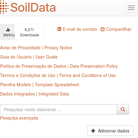
Ir
Alt
para
na
o
conteúdo
principal
E-mail de contato
Compartilhar
9,371
Métricas
Downloads
Aviso de Privacidade | Privacy Notice
Guia do Usuário | User Guide
Política de Preservação de Dados | Data Preservation Policy
Termos e Condições de Uso | Terms and Conditions of Use
Planilha Modelo | Template Spreadsheet
Dados Integrados | Integrated Data
Pesquisa avançada
Adicionar dados