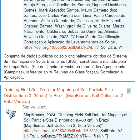
Araújo Filho, José Coelho de; Santos, Raphael David dos;
Gomes, Idarê Azevedo; Santos, Mauro Carneiro dos;
Santos, José Carlos Pereira dos; Lima, Paulo Cardoso de;
Andrade, Aluísio Granato de; Claesson, Marie Elisabeth
Cristine; Barreto, Washington de Oliveira; Duarte, Mariza
Nascimento; Calderano, Sebastião Barreiros; Almeida,
Brivaldo Gomes de, 2023, "V Reunião de Classificação,
Correlação e Aplicação de Levantamentos de Solos",
https://doi.org/10.60502/SoilData/RVABHV
, SoilData, V1
Conjunto de dados públicos do solo originalmente obtidos do Sistema
de Informação de Solos Brasileiros (SISB), construído e mantido pela
Embrapa Solos (Rio de Janeiro) e Embrapa Informática Agropecuária
(Campinas), referente ao 'V Reunião de Classificação, Correlação e
Aplicação...
Training Field Soil Data for Mapping of Soil Particle Size
Distribution (0–30 cm) in Brazil (MapBiomas Soil Collection 2,
Beta Version)
Sep 24, 2025
MapBiomas, 2024, "Training Field Soil Data for Mapping of
Soil Particle Size Distribution (0–30 cm) in Brazil
(MapBiomas Soil Collection 2, Beta Version)",
https://doi.org/10.60502/SoilData/P6R332
, SoilData, V3,
UNF:6:UIo9Du9z2FFtSMZZ1X19TA== [fileUNF]