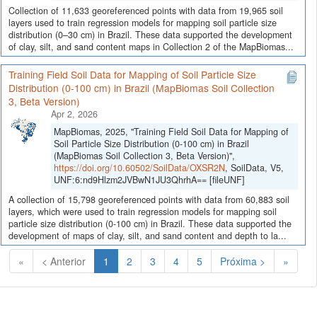
Collection of 11,633 georeferenced points with data from 19,965 soil
layers used to train regression models for mapping soil particle size
distribution (0–30 cm) in Brazil. These data supported the development
of clay, silt, and sand content maps in Collection 2 of the MapBiomas...
Training Field Soil Data for Mapping of Soil Particle Size
Distribution (0-100 cm) in Brazil (MapBiomas Soil Collection
3, Beta Version)
Apr 2, 2026
MapBiomas, 2025, "Training Field Soil Data for Mapping of
Soil Particle Size Distribution (0-100 cm) in Brazil
(MapBiomas Soil Collection 3, Beta Version)",
https://doi.org/10.60502/SoilData/OXSR2N
, SoilData, V5,
UNF:6:nd9Hlzm2JVBwN1JU3QhrhA== [fileUNF]
A collection of 15,798 georeferenced points with data from 60,883 soil
layers, which were used to train regression models for mapping soil
particle size distribution (0-100 cm) in Brazil. These data supported the
development of maps of clay, silt, and sand content and depth to la...
(Atual)
«
< Anterior
1
2
3
4
5
Próxima >
»