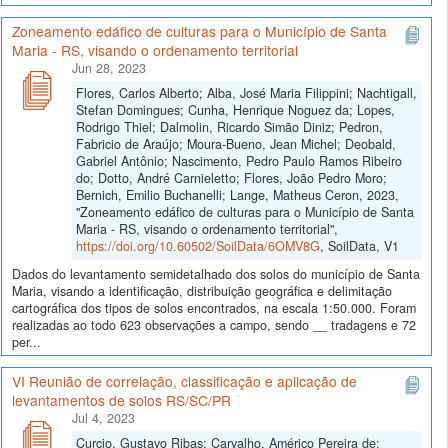
Zoneamento edáfico de culturas para o Município de Santa
Maria - RS, visando o ordenamento territorial
Jun 28, 2023
Flores, Carlos Alberto; Alba, José Maria Filippini; Nachtigall,
Stefan Domingues; Cunha, Henrique Noguez da; Lopes,
Rodrigo Thiel; Dalmolin, Ricardo Simão Diniz; Pedron,
Fabricio de Araújo; Moura-Bueno, Jean Michel; Deobald,
Gabriel Antônio; Nascimento, Pedro Paulo Ramos Ribeiro
do; Dotto, André Carnieletto; Flores, João Pedro Moro;
Bernich, Emilio Buchanelli; Lange, Matheus Ceron, 2023,
"Zoneamento edáfico de culturas para o Município de Santa
Maria - RS, visando o ordenamento territorial",
https://doi.org/10.60502/SoilData/6OMV8G
, SoilData, V1
Dados do levantamento semidetalhado dos solos do município de Santa
Maria, visando a identificação, distribuição geográfica e delimitação
cartográfica dos tipos de solos encontrados, na escala 1:50.000. Foram
realizadas ao todo 623 observações a campo, sendo __ tradagens e 72
per...
VI Reunião de correlação, classificação e aplicação de
levantamentos de solos RS/SC/PR
Jul 4, 2023
Curcio, Gustavo Ribas; Carvalho, Américo Pereira de;