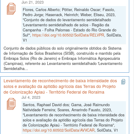
Jun 21, 2023
Flores, Carlos Alberto; Pötter, Reinaldo Oscar; Fasolo,
Pedro Jorge; Hasenack, Heinrich; Weber, Eliseu, 2023,
"Conjunto de dados do levantamento semidetalhado
'Levantamento semidetalhado de solos - Região da
Campanha - Folha Palomas - Estado do Rio Grande do
Sul'",
https://doi.org/10.60502/SoilData/RELVPR
, SoilData,
V1
Conjunto de dados públicos do solo originalmente obtidos do Sistema
de Informação de Solos Brasileiros (SISB), construído e mantido pela
Embrapa Solos (Rio de Janeiro) e Embrapa Informática Agropecuária
(Campinas), referente ao Levantamento semidetalhado 'Levantamento
Semidetalha...
Levantamento de reconhecimento de baixa intensidade dos
solos e avaliação da aptidão agrícola das Terras do Projeto
de Colonização Apiaú - Território Federal de Roraima
Jul 4, 2023
Santos, Raphael David dos; Gama, José Raimundo
Natividade Ferreira; Soares, Amarindo Fausto, 2023,
"Levantamento de reconhecimento de baixa intensidade dos
solos e avaliação da aptidão agrícola das Terras do Projeto
de Colonização Apiaú - Território Federal de Roraima",
https://doi.org/10.60502/SoilData/AVVCAR
, SoilData, V1