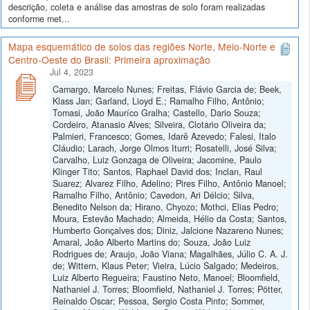
descrição, coleta e análise das amostras de solo foram realizadas
conforme met...
Mapa esquemático de solos das regiões Norte, Meio-Norte e
Centro-Oeste do Brasil: Primeira aproximação
Jul 4, 2023
Camargo, Marcelo Nunes; Freitas, Flávio Garcia de; Beek,
Klass Jan; Garland, Lioyd E.; Ramalho Filho, Antônio;
Tomasi, João Mauríco Gralha; Castello, Dario Souza;
Cordeiro, Atanasio Alves; Silveira, Clotario Oliveira da;
Palmieri, Francesco; Gomes, Idarê Azevedo; Falesi, Italo
Cláudio; Larach, Jorge Olmos Iturri; Rosatelli, José Silva;
Carvalho, Luiz Gonzaga de Oliveira; Jacomine, Paulo
Klinger Tito; Santos, Raphael David dos; Inclan, Raul
Suarez; Alvarez Filho, Adelino; Pires Filho, Antônio Manoel;
Ramalho Filho, Antônio; Cavedon, Ari Délcio; Silva,
Benedito Nelson da; Hirano, Chyozo; Mothci, Elias Pedro;
Moura, Estevão Machado; Almeida, Hélio da Costa; Santos,
Humberto Gonçalves dos; Diniz, Jalcione Nazareno Nunes;
Amaral, João Alberto Martins do; Souza, João Luiz
Rodrigues de; Araujo, João Viana; Magalhães, Júlio C. A. J.
de; Wittern, Klaus Peter; Vieira, Lúcio Salgado; Medeiros,
Luiz Alberto Regueira; Faustino Neto, Manoel; Bloomfield,
Nathaniel J. Torres; Bloomfield, Nathaniel J. Torres; Pötter,
Reinaldo Oscar; Pessoa, Sergio Costa Pinto; Sommer,