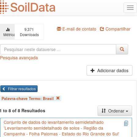
Ir
Alt
para
na
o
conteúdo
principal
E-mail de contato
Compartilhar
9,371
Métricas
Downloads
Pesquisa avançada
Adicionar dados
Filtrar resultados
Palavra-chave Termo:
Brasil
1 to 8 of 8 Resultados
Ordenar
Conjunto de dados do levantamento semidetalhado
'Levantamento semidetalhado de solos - Região da
Campanha - Folha Palomas - Estado do Rio Grande do Sul'