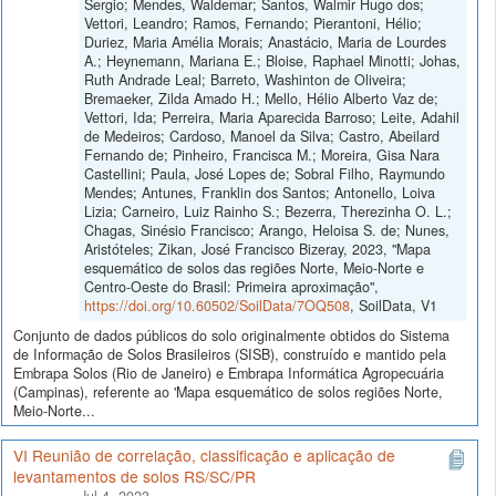
Sergio; Mendes, Waldemar; Santos, Walmir Hugo dos;
Vettori, Leandro; Ramos, Fernando; Pierantoni, Hélio;
Duriez, Maria Amélia Morais; Anastácio, Maria de Lourdes
A.; Heynemann, Mariana E.; Bloise, Raphael Minotti; Johas,
Ruth Andrade Leal; Barreto, Washinton de Oliveira;
Bremaeker, Zilda Amado H.; Mello, Hélio Alberto Vaz de;
Vettori, Ida; Perreira, Maria Aparecida Barroso; Leite, Adahil
de Medeiros; Cardoso, Manoel da Silva; Castro, Abeilard
Fernando de; Pinheiro, Francisca M.; Moreira, Gisa Nara
Castellini; Paula, José Lopes de; Sobral Filho, Raymundo
Mendes; Antunes, Franklin dos Santos; Antonello, Loiva
Lizia; Carneiro, Luiz Rainho S.; Bezerra, Therezinha O. L.;
Chagas, Sinésio Francisco; Arango, Heloisa S. de; Nunes,
Aristóteles; Zikan, José Francisco Bizeray, 2023, "Mapa
esquemático de solos das regiões Norte, Meio-Norte e
Centro-Oeste do Brasil: Primeira aproximação",
https://doi.org/10.60502/SoilData/7OQ508
, SoilData, V1
Conjunto de dados públicos do solo originalmente obtidos do Sistema
de Informação de Solos Brasileiros (SISB), construído e mantido pela
Embrapa Solos (Rio de Janeiro) e Embrapa Informática Agropecuária
(Campinas), referente ao 'Mapa esquemático de solos regiões Norte,
Meio-Norte...
VI Reunião de correlação, classificação e aplicação de
levantamentos de solos RS/SC/PR
Jul 4, 2023