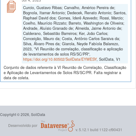
Curcio, Gustavo Ribas; Carvalho, Américo Pereira de;
Bognola, Itamar Antonio; Dedecek, Renato Antonio; Santos,
Raphael David dos; Gomes, Iderê Azevedo; Rossi, Marcio;
Coelho, Maurício Rizzato; Barreto, Washington de Oliveira;
Andrade, Aluísio Granado de; Almeida, Jaime Antonio de;
Calderano, Sebastião Barreiros; Ker, João Carlos;
Conceição, Mauro da; Costa, Antônio Carlos Saraiva da;
Silva, Álvaro Pires da; Giarola, Neyde Fabíola Balarezo,
2023, "VI Reunião de correlação, classificação e aplicação
de levantamentos de solos RS/SC/PR",
https://doi.org/10.60502/SoilData/EYWESY
, SoilData, V1
Conjunto de dados referente à VI Reunião de Correlação, Classificação
e Aplicação de Levantamentos de Solos RS/SC/PR. Falta registrar a
data de coleta.
Copyright © 2026, SoilData
Desenvolvido por
v. 5.12.1 build 1122-cf90431