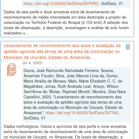
https://doi.org/10.60502/SoilData/E9YVRO
, SoilData, V1
Dados de seis perfis e doze amostras extra de levantamento de
reconhecimento de média intensidade em área destinada a projeto de
colanização no Território Federal do Amapá (2.103 km2) A seleção dos
locais de observação, a descrição, amostragem e análise de solo foram
realizados u...
Levantamento de reconhecimento dos solos e avaliação da
aptidão agrícola das terras de uma área de colonização no
Município de Urucará, Estado do Amazonas
Jul 4, 2023
Gama, José Raimundo Natividade Ferreira; Soares,
Amarindo Fausto; Silva, João Marcos Lima da; Duriez,
Maria Amélia de Moraes; Melo, Marie Elizabeth C. C. de
Magalhães; Johas, Ruth Andrade Leal; Araujo, Wilson
Sant'Anna de; Bloise, Raphael Minotti; Moreira, Gisa Nara
Castellini, 2023, "Levantamento de reconhecimento dos
solos e avaliação da aptidão agrícola das terras de uma
área de colonização no Município de Urucará, Estado do
Amazonas",
https://doi.org/10.60502/SoilData/S3TIN3
,
SoilData, V1
Dados morfológicos, físicos e químicos de seis perfis e nove amostras
extra do levantamento de reconhecimento de uma área de colonização
no município de Urucará, no Amazonas. Os locais de observação, a